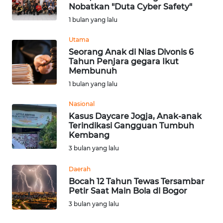
Nobatkan "Duta Cyber Safety"
INDEKS
1 bulan yang lalu
BERITA
Utama
KONTAK
Seorang Anak di Nias Divonis 6
KAMI
Tahun Penjara gegara Ikut
Membunuh
INFO
1 bulan yang lalu
IKLAN
Nasional
Kasus Daycare Jogja, Anak-anak
TENTANG
Terindikasi Gangguan Tumbuh
KAMI
Kembang
3 bulan yang lalu
PEDOMAN
MEDIA
Daerah
SIBER
Bocah 12 Tahun Tewas Tersambar
Petir Saat Main Bola di Bogor
3 bulan yang lalu
REDAKSI