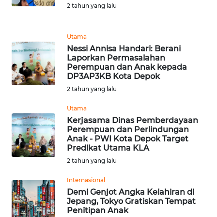
WN
2 tahun yang lalu
TAPANULI
SELATAN
Utama
WN
Nessi Annisa Handari: Berani
Laporkan Permasalahan
TANJUNG
Perempuan dan Anak kepada
LESUNG
DP3AP3KB Kota Depok
2 tahun yang lalu
WN
KARO
Utama
Kerjasama Dinas Pemberdayaan
Perempuan dan Perlindungan
WN
Anak - PWI Kota Depok Target
SIMALUNGUN
Predikat Utama KLA
2 tahun yang lalu
WN
LABUHANBATU
Internasional
Demi Genjot Angka Kelahiran di
Jepang, Tokyo Gratiskan Tempat
WN
Penitipan Anak
TAPANULI