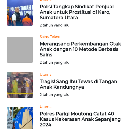
MALUKU
Polisi Tangkap Sindikat Penjual
Anak untuk Prostitusi di Karo,
Sumatera Utara
WN
MALUT
2 tahun yang lalu
Sains-Tekno
WN
Merangsang Perkembangan Otak
DAIRI
Anak dengan 10 Metode Berbasis
Sains
WN
2 tahun yang lalu
DANAU
TOBA
Utama
Tragis! Sang Ibu Tewas di Tangan
Anak Kandungnya
WN
NIAS
2 tahun yang lalu
Utama
WN
Polres Parigi Moutong Catat 40
LANGKAT
Kasus Kekerasan Anak Sepanjang
2024