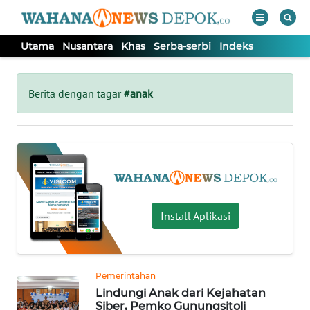
Utama
Nusantara
Khas
Serba-serbi
Indeks
WAHANA
Tutup
TV
Berita dengan tagar
#anak
UTAMA
NUSANTARA
KHAS
Install Aplikasi
SERBA-
SERBI
Pemerintahan
Lindungi Anak dari Kejahatan
Informasi
Siber, Pemko Gunungsitoli