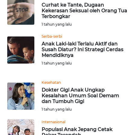
Curhat ke Tante, Dugaan
BABEL
Kekerasan Seksual oleh Orang Tua
Terbongkar
WN
1 tahun yang lalu
SUMBAR
Serba-serbi
Anak Laki-laki Terlalu Aktif dan
WN
Susah Diatur? Ini Strategi Cerdas
SUMSEL
Mendidiknya
1 tahun yang lalu
WN
BENGKULU
Kesehatan
WN
Dokter Gigi Anak Ungkap
LAMPUNG
Kesalahan Umum Soal Demam
dan Tumbuh Gigi
1 tahun yang lalu
WN
JATENG
Internasional
Populasi Anak Jepang Cetak
WN