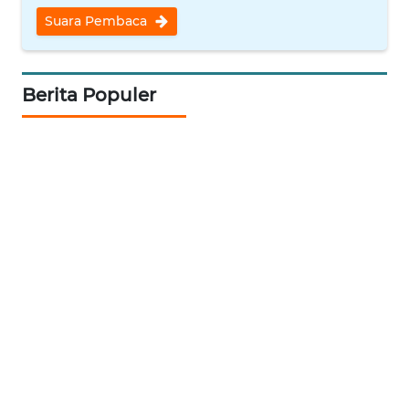
INDRAMAYU
Suara Pembaca
WN
KUNINGAN
Berita Populer
WN
MAJALENGKA
WN
SUBANG
WN
SUKABUMI
WN
PURWAKARTA
WN