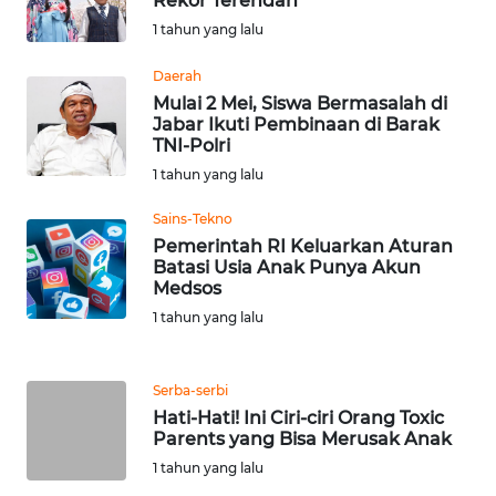
Rekor Terendah
NUSANTARA
1 tahun yang lalu
WN
Daerah
JOGJA
Mulai 2 Mei, Siswa Bermasalah di
Jabar Ikuti Pembinaan di Barak
TNI-Polri
WN
1 tahun yang lalu
JATIM
Sains-Tekno
WN
Pemerintah RI Keluarkan Aturan
BALI
Batasi Usia Anak Punya Akun
Medsos
1 tahun yang lalu
WN
KALBAR
Serba-serbi
WN
Hati-Hati! Ini Ciri-ciri Orang Toxic
KALTENG
Parents yang Bisa Merusak Anak
1 tahun yang lalu
WN