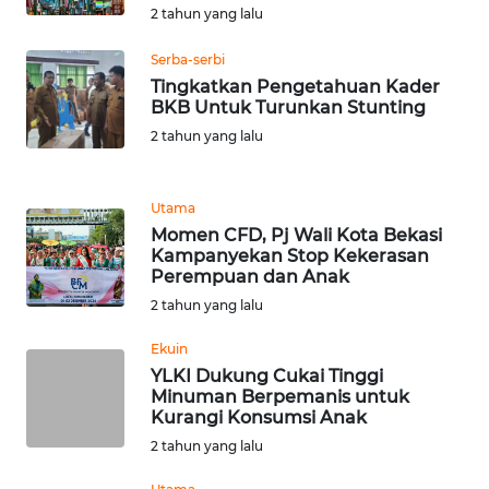
TENGAH
2 tahun yang lalu
Serba-serbi
WN DELI
Tingkatkan Pengetahuan Kader
SERDANG
BKB Untuk Turunkan Stunting
2 tahun yang lalu
WN
TEBING
TINGGI
Utama
Momen CFD, Pj Wali Kota Bekasi
WN
Kampanyekan Stop Kekerasan
Perempuan dan Anak
PAKPAK
2 tahun yang lalu
WN
Ekuin
KARAWANG
YLKI Dukung Cukai Tinggi
Minuman Berpemanis untuk
WN
Kurangi Konsumsi Anak
BEKASI
2 tahun yang lalu