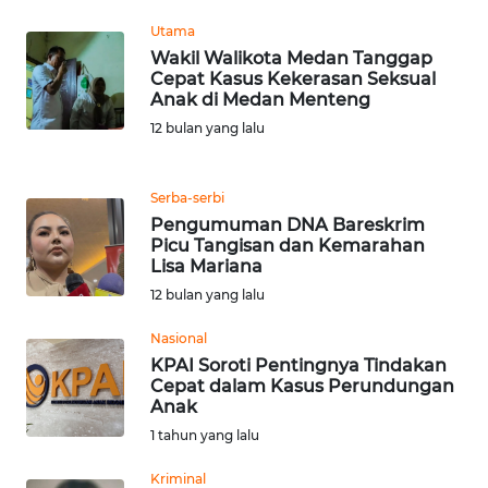
WN
SERAMBI
Utama
Wakil Walikota Medan Tanggap
Cepat Kasus Kekerasan Seksual
WN
Anak di Medan Menteng
JAMBI
12 bulan yang lalu
WN
SULTRA
Serba-serbi
Pengumuman DNA Bareskrim
Picu Tangisan dan Kemarahan
WN
Lisa Mariana
NTB
12 bulan yang lalu
WN
Nasional
SULTENG
KPAI Soroti Pentingnya Tindakan
Cepat dalam Kasus Perundungan
Anak
WN
SULBAR
1 tahun yang lalu
Kriminal
WN