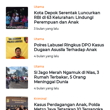
KARIR
Utama
Kota Depok Serentak Luncurkan
DISCLAIMER
RBI di 63 Kelurahan: Lindungi
Perempuan dan Anak
3 bulan yang lalu
Wahana
News
Regional
Utama
Polres Labusel Ringkus DPO Kasus
Dugaan Asusila Terhadap Anak
WN
4 bulan yang lalu
SUMUT
Utama
WN
Si Jago Merah Ngamuk di Nias, 3
JAKARTA
Rumah Terbakar, 5 Orang
Meninggal Dunia
WN
4 bulan yang lalu
JABAR
Kriminal
Kasus Perdagangan Anak, Polda
WN
Metro Jaya Tetapkan 10 Tersangka