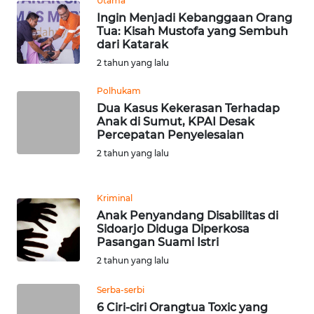
Utama
WN
Ingin Menjadi Kebanggaan Orang
BOGOR
Tua: Kisah Mustofa yang Sembuh
dari Katarak
WN
2 tahun yang lalu
DEPOK
Polhukam
Dua Kasus Kekerasan Terhadap
WN
Anak di Sumut, KPAI Desak
TAPANULI
Percepatan Penyelesaian
UTARA
2 tahun yang lalu
WN
SAMOSIR
Kriminal
Anak Penyandang Disabilitas di
WN
Sidoarjo Diduga Diperkosa
PADANG
Pasangan Suami Istri
LAWAS
2 tahun yang lalu
Serba-serbi
WN
6 Ciri-ciri Orangtua Toxic yang
SUMEDANG