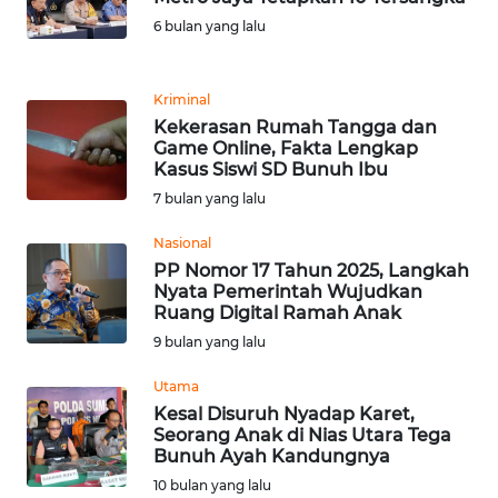
BANTEN
6 bulan yang lalu
WN
NTT
Kriminal
Kekerasan Rumah Tangga dan
Game Online, Fakta Lengkap
WN
Kasus Siswi SD Bunuh Ibu
KEPRI
7 bulan yang lalu
WN
Nasional
PAPUA
PP Nomor 17 Tahun 2025, Langkah
Nyata Pemerintah Wujudkan
Ruang Digital Ramah Anak
WN
PAPUA
9 bulan yang lalu
BARAT
Utama
Kesal Disuruh Nyadap Karet,
WN
Seorang Anak di Nias Utara Tega
RIAU
Bunuh Ayah Kandungnya
10 bulan yang lalu