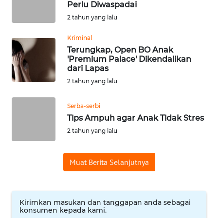
Perlu Diwaspadai
2 tahun yang lalu
WN
CIANJUR
Kriminal
Terungkap, Open BO Anak
WN
'Premium Palace' Dikendalikan
KEPULAUAN
dari Lapas
SERIBU
2 tahun yang lalu
WN
Serba-serbi
TANGERANG
Tips Ampuh agar Anak Tidak Stres
2 tahun yang lalu
WN
BINJAI
Muat Berita Selanjutnya
WN
CIREBON
Kirimkan masukan dan tanggapan anda sebagai
konsumen kepada kami.
WN