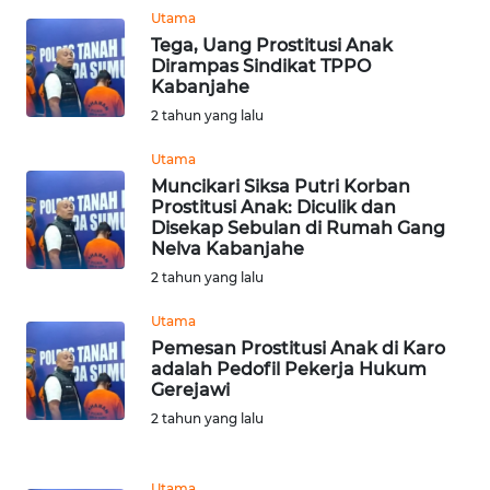
KALTARA
Utama
Tega, Uang Prostitusi Anak
Dirampas Sindikat TPPO
WN
Kabanjahe
KALSEL
2 tahun yang lalu
WN
Utama
KALTIM
Muncikari Siksa Putri Korban
Prostitusi Anak: Diculik dan
Disekap Sebulan di Rumah Gang
WN
Nelva Kabanjahe
SULSEL
2 tahun yang lalu
WN
Utama
GORONTALO
Pemesan Prostitusi Anak di Karo
adalah Pedofil Pekerja Hukum
Gerejawi
WN
SULUT
2 tahun yang lalu
WN
Utama