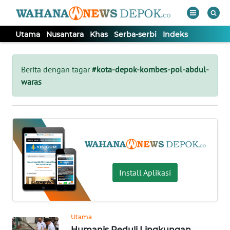
Utama
Nusantara
Khas
Serba-serbi
Indeks
WAHANA
Tutup
TV
Berita dengan tagar
#kota-depok-kombes-pol-abdul-
waras
UTAMA
NUSANTARA
KHAS
Install Aplikasi
SERBA-
SERBI
Utama
Informasi
Humanis Peduli Lingkungan,