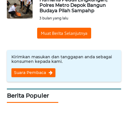
Polres Metro Depok Bangun
INDEKS
Budaya Pilah Sampahp
BERITA
3 bulan yang lalu
KONTAK
Muat Berita Selanjutnya
KAMI
INFO
IKLAN
Kirimkan masukan dan tanggapan anda sebagai
konsumen kepada kami.
TENTANG
Suara Pembaca
KAMI
PEDOMAN
Berita Populer
MEDIA
SIBER
REDAKSI