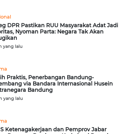
ional
eg DPR Pastikan RUU Masyarakat Adat Jadi
oritas, Nyoman Parta: Negara Tak Akan
ugikan
m yang lalu
ama
ih Praktis, Penerbangan Bandung-
embang via Bandara Internasional Husein
tranegara Bandung
m yang lalu
ama
S Ketenagakerjaan dan Pemprov Jabar