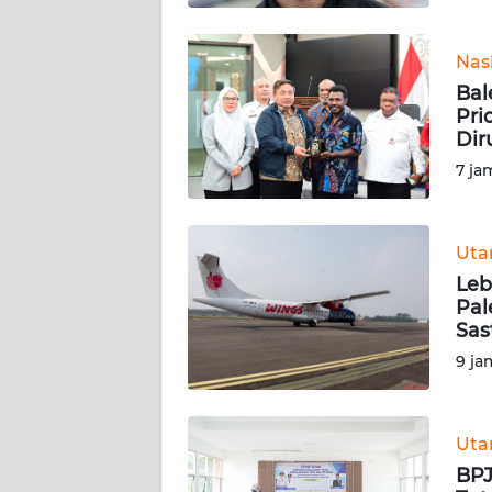
WN
Nas
SUMBAR
Bal
Pri
WN
Dir
SUMSEL
7 ja
WN
BENGKULU
Ut
Leb
WN
Pal
LAMPUNG
Sas
9 ja
WN
JATENG
Ut
WN
NUSANTARA
BPJ