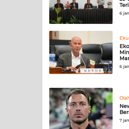
Ter
WN
6 ja
JAMBI
WN
Eku
SULTRA
Eko
Min
WN
Man
NTB
6 ja
WN
SULTENG
WN
Ola
SULBAR
New
Ber
WN
7 ja
BABEL