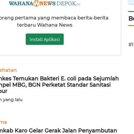
 orang pertama yang membaca berita-berita
B
terbaru Wahana News
Install Aplikasi
#1
ehatan
kes Temukan Bakteri E. coli pada Sejumlah
pel MBG, BGN Perketat Standar Sanitasi
pur
m yang lalu
ama
kab Karo Gelar Gerak Jalan Penyambutan