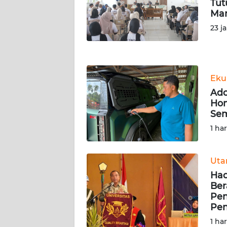
Tut
Man
WN
23 j
JOGJA
WN
JATIM
Eku
Ado
WN
Hom
BALI
Sem
1 ha
WN
KALBAR
Ut
WN
Had
KALTENG
Ber
Pen
WN
Pen
KALTARA
1 ha