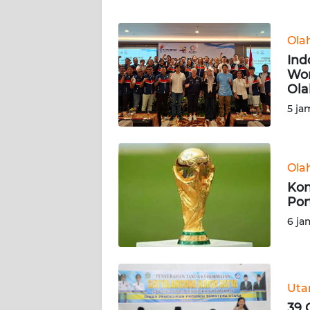
WN
NTT
Ola
Ind
WN
Wor
KEPRI
Ola
5 ja
WN
PAPUA
Ola
WN
PAPUA
Kon
BARAT
Por
6 ja
WN
RIAU
Ut
WN
SERAMBI
39 