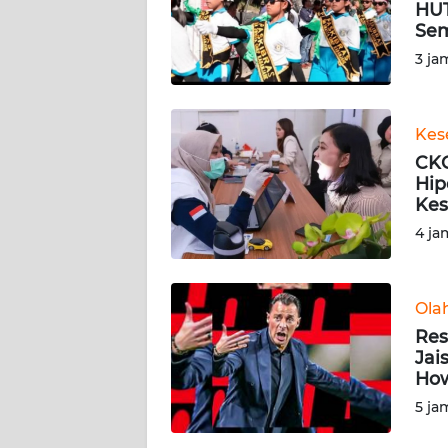
HUT
Se
DISCLAIMER
3 ja
Wahana
News
Regional
Kes
CKG
WN
Hip
SUMUT
Kes
4 ja
WN
JAKARTA
Ola
WN
Res
JABAR
Jai
Ho
WN
5 ja
BANTEN