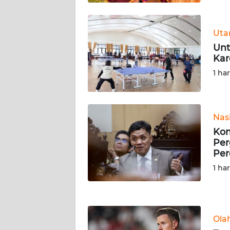
WN
KALSEL
Ut
Unt
WN
Kar
KALTIM
1 ha
WN
SULSEL
Nas
WN
Kom
GORONTALO
Per
Per
1 ha
WN
SULUT
WN
MALUKU
Ola