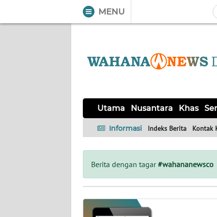
MENU
WAHANA
Tutup
TV
UTAMA
NUSANTARA
Utama
Nusantara
Khas
Ser
KHAS
Informasi
Indeks Berita
Kontak 
SERBA-
SERBI
Berita dengan tagar
#wahananewsco
Informasi
INDEKS