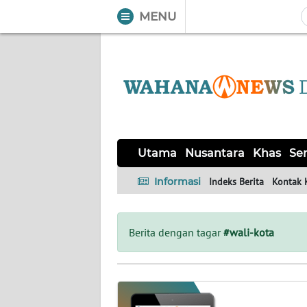
MENU
WAHANA
Tutup
TV
UTAMA
NUSANTARA
Utama
Nusantara
Khas
Ser
KHAS
Informasi
Indeks Berita
Kontak 
SERBA-
SERBI
Berita dengan tagar
#wali-kota
Informasi
INDEKS