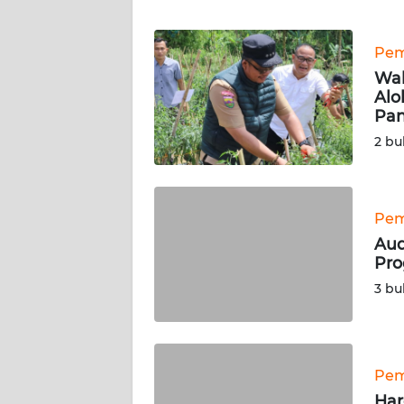
WN
NTT
Pem
Wal
WN
Alo
KEPRI
Pa
2 bu
WN
PAPUA
Pem
WN
PAPUA
Aud
BARAT
Pro
3 bu
WN
RIAU
Pem
WN
SERAMBI
Har