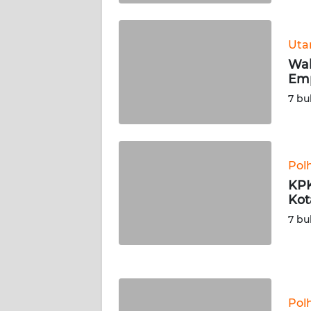
WN
KALSEL
Ut
Wal
WN
Emp
KALTIM
7 bu
WN
SULSEL
Pol
WN
KPK
GORONTALO
Kot
7 bu
WN
SULUT
WN
MALUKU
Pol