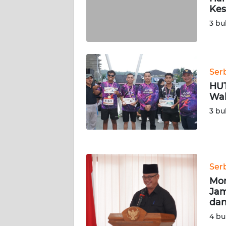
Kes
WN
3 bu
JAMBI
WN
SULTRA
Ser
HUT
Wal
WN
NTB
3 bu
WN
SULTENG
Ser
WN
Mom
SULBAR
Jam
dan
WN
4 bu
BABEL