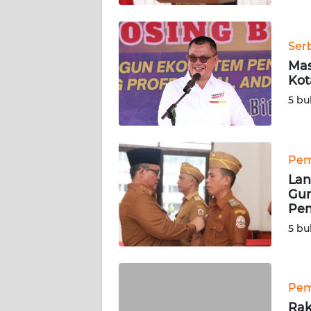
WN
SUMBAR
Ser
Mas
WN
Kot
SUMSEL
5 bu
WN
BENGKULU
Pem
Lan
WN
Gun
LAMPUNG
Pem
5 bu
WN
JATENG
WN
Pem
NUSANTARA
Rak