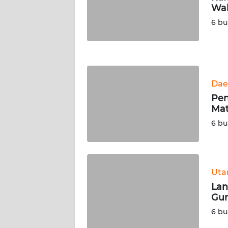
Wal
WN
6 bu
JOGJA
WN
JATIM
Dae
WN
Pen
BALI
Mat
6 bu
WN
KALBAR
WN
Ut
KALTENG
Lan
Gun
WN
6 bu
KALTARA