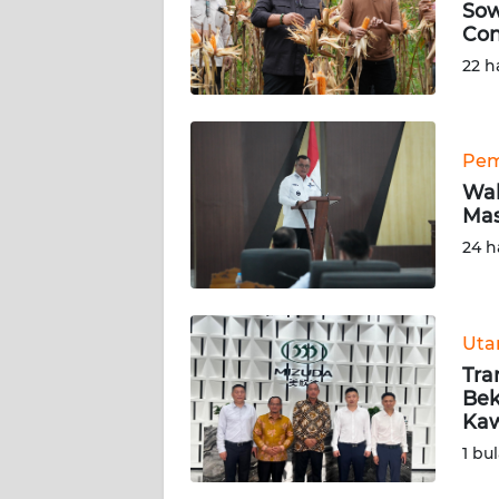
Sow
Con
DISCLAIMER
22 h
Wahana
News
Regional
Pem
Wal
WN
Mas
SUMUT
24 h
WN
JAKARTA
Ut
WN
Tra
JABAR
Bek
Kaw
WN
1 bu
BANTEN