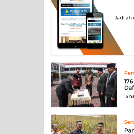
BERITA
Jadilah
KONTAK
KAMI
INFO
IKLAN
TENTANG
KAMI
Pem
176
PEDOMAN
Da
MEDIA
15 h
SIBER
REDAKSI
Ser
KARIR
Pan