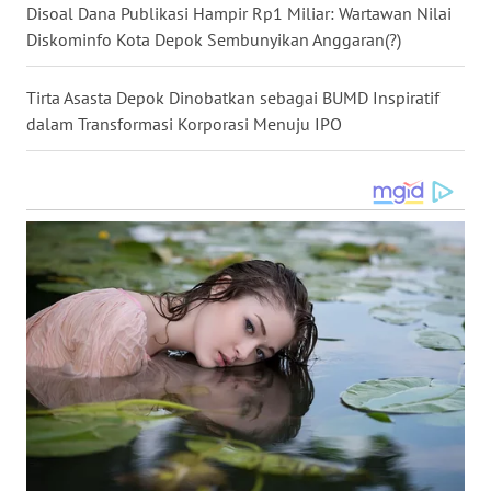
WN
Disoal Dana Publikasi Hampir Rp1 Miliar: Wartawan Nilai
TAPANULI
Diskominfo Kota Depok Sembunyikan Anggaran(?)
SELATAN
Tirta Asasta Depok Dinobatkan sebagai BUMD Inspiratif
WN
dalam Transformasi Korporasi Menuju IPO
TANJUNG
LESUNG
WN
KARO
WN
SIMALUNGUN
WN
LABUHANBATU
WN
TAPANULI