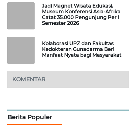
NEWS
Jadi Magnet Wisata Edukasi,
Museum Konferensi Asia-Afrika
Catat 35.000 Pengunjung Per I
METRO
Semester 2026
SIANTAR
NEWS
Kolaborasi UPZ dan Fakultas
Kedokteran Gunadarma Beri
METRO
Manfaat Nyata bagi Masyarakat
MEDAN
NEWS
KOMENTAR
METRO
JAKARTA
NEWS
KRT
NEWS
Berita Populer
KARING