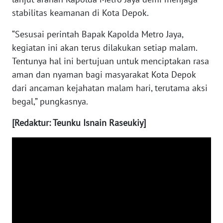
NUSANTARA
stabilitas keamanan di Kota Depok.
“Sesusai perintah Bapak Kapolda Metro Jaya,
WN
JOGJA
kegiatan ini akan terus dilakukan setiap malam.
Tentunya hal ini bertujuan untuk menciptakan rasa
WN
aman dan nyaman bagi masyarakat Kota Depok
JATIM
dari ancaman kejahatan malam hari, terutama aksi
begal,” pungkasnya.
WN
BALI
[Redaktur: Teunku Isnain Raseukiy]
WN
KALBAR
WN
KALTENG
WN