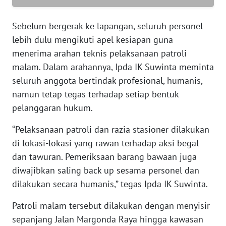
WN
SERAMBI
Sebelum bergerak ke lapangan, seluruh personel
lebih dulu mengikuti apel kesiapan guna
WN
JAMBI
menerima arahan teknis pelaksanaan patroli
malam. Dalam arahannya, Ipda IK Suwinta meminta
WN
seluruh anggota bertindak profesional, humanis,
SULTRA
namun tetap tegas terhadap setiap bentuk
pelanggaran hukum.
WN
NTB
“Pelaksanaan patroli dan razia stasioner dilakukan
di lokasi-lokasi yang rawan terhadap aksi begal
WN
dan tawuran. Pemeriksaan barang bawaan juga
SULTENG
diwajibkan saling back up sesama personel dan
dilakukan secara humanis,” tegas Ipda IK Suwinta.
WN
SULBAR
Patroli malam tersebut dilakukan dengan menyisir
sepanjang Jalan Margonda Raya hingga kawasan
WN