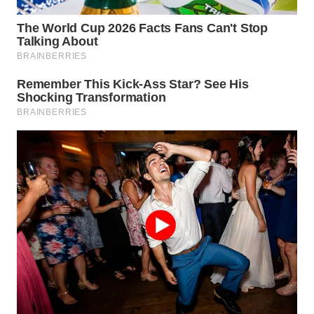
LISTRIK
WAHANA
TRAVEL
WAHANA
TV
WAHANANEWS
ID
WAHANANEWS
CO ID
WAHANANEWS
NET
WAHANA