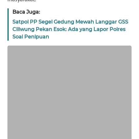
BANTEN
Baca Juga:
WN
Satpol PP Segel Gedung Mewah Langgar GSS
NTT
Ciliwung Pekan Esok: Ada yang Lapor Polres
Soal Penipuan
WN
KEPRI
WN
PAPUA
WN
PAPUA
BARAT
WN
RIAU