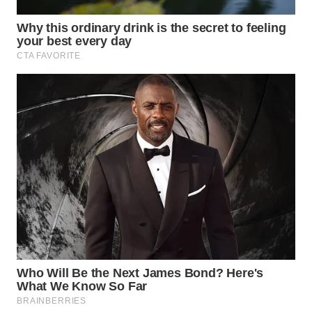
TENGAH
WN DELI
SERDANG
WN
TEBING
TINGGI
WN
PAKPAK
WN
KARAWANG
WN
BEKASI