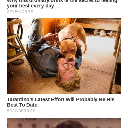
PRIANGAN
TIMUR
WN
SEMARANG
WN
SOLO
WN
BOROBUDUR
WN
MADURA
WN
SURABAYA