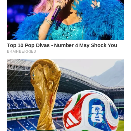
Media
Group
WAHANA
NEWS
WAHANA
TANI
WAHANA
ADVOKAT
WAHANA
INFRASTRUKTUR
WAHANA
KONSUMEN
WAHANA