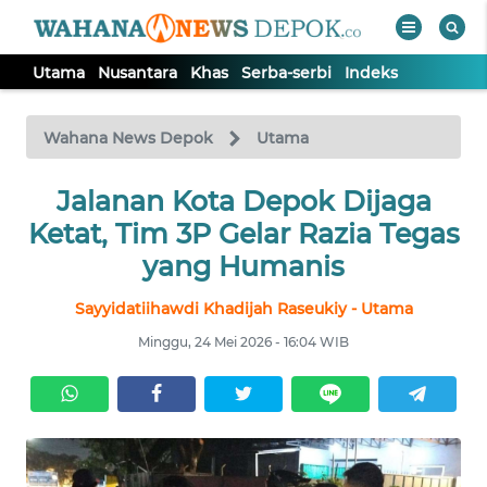
Utama
Nusantara
Khas
Serba-serbi
Indeks
WAHANA
Tutup
TV
Wahana News Depok
Utama
Jalanan Kota Depok Dijaga
UTAMA
Ketat, Tim 3P Gelar Razia Tegas
NUSANTARA
yang Humanis
Sayyidatiihawdi Khadijah Raseukiy - Utama
KHAS
Minggu, 24 Mei 2026 - 16:04 WIB
SERBA-
SERBI
Informasi