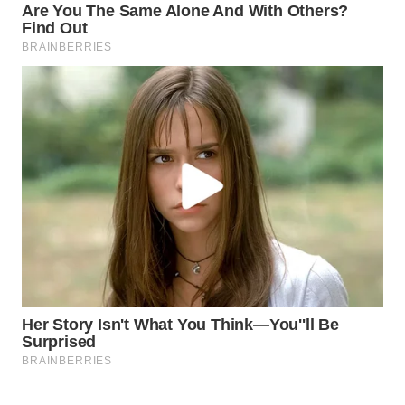
DESA
WISATA
LAPAK
WAHANA
Wahana
Network
KONSUMEN
LISTRIK
MASYARAKAT
KELISTRIKAN
WALINKI
ID