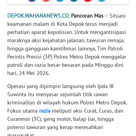
KARIR
DEPOK.WAHANANEWS.CO
,
Pancoran
Mas
– Situasi
DISCLAIMER
keamanan malam di Kota Depok terus menjadi
perhatian aparat kepolisian. Untuk mengantisipasi
Wahana
maraknya aksi kejahatan jalanan, tawuran remaja,
News
hingga gangguan kamtibmas lainnya, Tim Patroli
Regional
Perintis Presisi (3P) Polres Metro Depok menggelar
patroli dan razia besar-besaran pada Minggu dini
WN
SUMUT
hari, 24 Mei 2026.
Operasi yang dipimpin langsung oleh Ipda IK
WN
JAKARTA
Suwinta itu menyasar sejumlah titik rawan
kriminalitas di wilayah hukum Polres Metro Depok.
WN
Fokus utama
razia
meliputi aksi Curat, Curas, dan
JABAR
Curanmor (3C), geng motor, balap liar, hingga
potensi tawuran yang kerap meresahkan
WN
masyarakat.