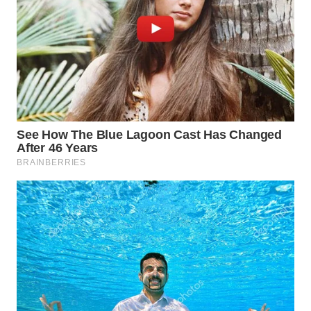
WN
CIANJUR
WN
KEPULAUAN
SERIBU
WN
TANGERANG
WN
BINJAI
WN
CIREBON
WN