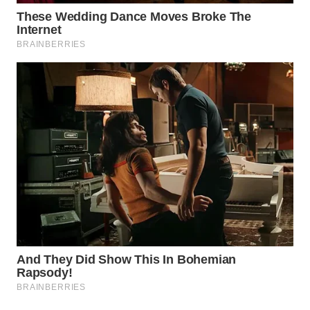
SPORT
WAHANA
UMKM
WAHANA
SELEB
WAHANA
PERSONA
WAHANA
OTOMOTIF
WAHANA
HEALTH
WAHANA