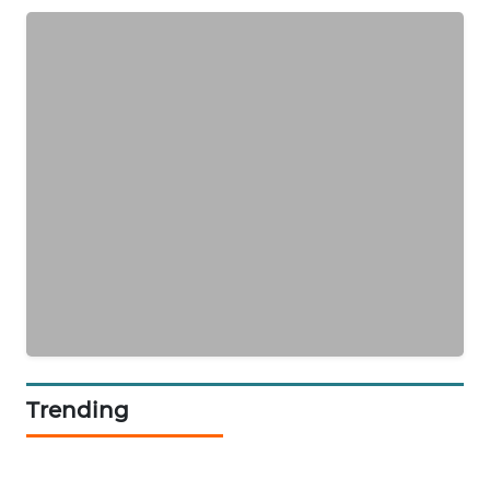
NEWS
JURNAL
MARITIM
HUMBANG
NEWS
GARONGGANG
NEWS
FISUELRI
ID
ENERGI
Trending
NEWS
CILEUNGSI
NEWS