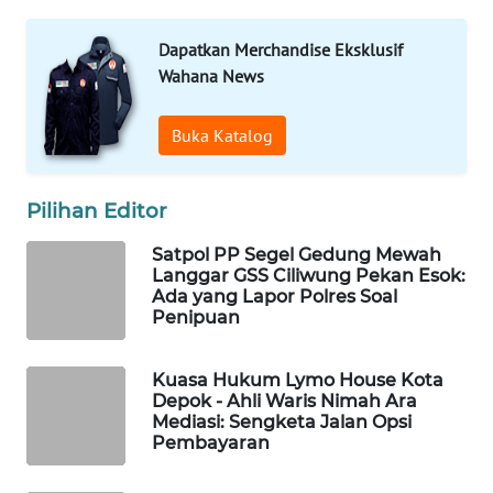
MAWAKA
ID
Dapatkan Merchandise Eksklusif
Wahana News
MARTABAT
NET
Buka Katalog
PLN
WATCH
Pilihan Editor
MKLI
Satpol PP Segel Gedung Mewah
Langgar GSS Ciliwung Pekan Esok:
Ada yang Lapor Polres Soal
LPKKI
Penipuan
LKKI
Kuasa Hukum Lymo House Kota
Depok - Ahli Waris Nimah Ara
Mediasi: Sengketa Jalan Opsi
KOPEKLIN
Pembayaran
PORTAL