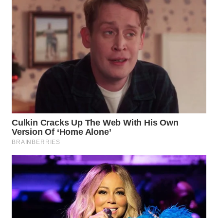
WN
NATUNA
WN
BINTAN
WN
MANDALIKA
WN
LIKUPANG
WN
LABUANBAJO
WN
BORNEO
Wahana