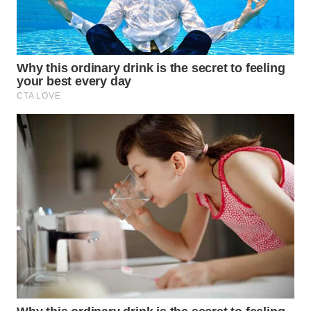
INDRAMAYU
WN
KUNINGAN
WN
MAJALENGKA
WN
SUBANG
WN
SUKABUMI
WN
PURWAKARTA
WN