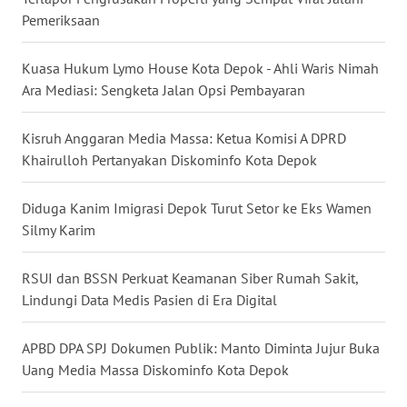
MALUKU
Pemeriksaan
WN
Kuasa Hukum Lymo House Kota Depok - Ahli Waris Nimah
MALUT
Ara Mediasi: Sengketa Jalan Opsi Pembayaran
WN
Kisruh Anggaran Media Massa: Ketua Komisi A DPRD
DAIRI
Khairulloh Pertanyakan Diskominfo Kota Depok
WN
Diduga Kanim Imigrasi Depok Turut Setor ke Eks Wamen
DANAU
TOBA
Silmy Karim
WN
RSUI dan BSSN Perkuat Keamanan Siber Rumah Sakit,
NIAS
Lindungi Data Medis Pasien di Era Digital
WN
APBD DPA SPJ Dokumen Publik: Manto Diminta Jujur Buka
LANGKAT
Uang Media Massa Diskominfo Kota Depok