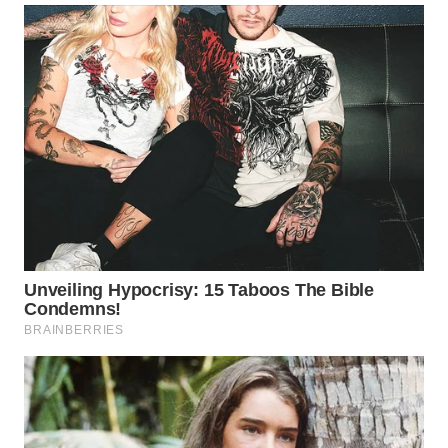
WN
BOGOR
WN
DEPOK
WN
TAPANULI
UTARA
WN
SAMOSIR
WN
PADANG
LAWAS
WN
SUMEDANG