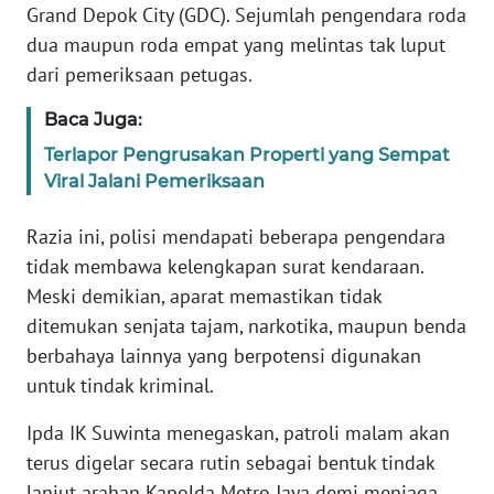
Grand Depok City (GDC). Sejumlah pengendara roda
BABEL
dua maupun roda empat yang melintas tak luput
dari pemeriksaan petugas.
WN
SUMBAR
Baca Juga:
Terlapor Pengrusakan Properti yang Sempat
WN
Viral Jalani Pemeriksaan
SUMSEL
Razia ini, polisi mendapati beberapa pengendara
WN
tidak membawa kelengkapan surat kendaraan.
BENGKULU
Meski demikian, aparat memastikan tidak
ditemukan senjata tajam, narkotika, maupun benda
WN
LAMPUNG
berbahaya lainnya yang berpotensi digunakan
untuk tindak kriminal.
WN
Ipda IK Suwinta menegaskan, patroli malam akan
JATENG
terus digelar secara rutin sebagai bentuk tindak
WN
lanjut arahan Kapolda Metro Jaya demi menjaga