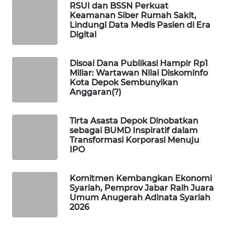
KONSUMEN
RSUI dan BSSN Perkuat
Keamanan Siber Rumah Sakit,
Lindungi Data Medis Pasien di Era
FORWAMKI
Digital
ALPERKLINAS
Disoal Dana Publikasi Hampir Rp1
Miliar: Wartawan Nilai Diskominfo
Kota Depok Sembunyikan
FORJASIDA
Anggaran(?)
TAMBANG
Tirta Asasta Depok Dinobatkan
NEWS
sebagai BUMD Inspiratif dalam
Transformasi Korporasi Menuju
IPO
SITUNGIR
NEWS
Komitmen Kembangkan Ekonomi
SIDIKALANG
Syariah, Pemprov Jabar Raih Juara
Umum Anugerah Adinata Syariah
NEWS
2026
SIBARAGAS