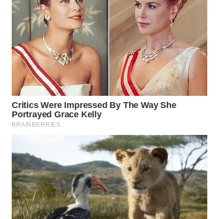
TENGAH
WN DELI
SERDANG
WN
TEBING
TINGGI
WN
PAKPAK
WN
KARAWANG
WN
BEKASI