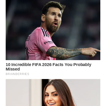
INDRAMAYU
WN
KUNINGAN
WN
MAJALENGKA
WN
SUBANG
WN
SUKABUMI
WN
PURWAKARTA
WN