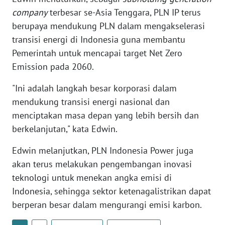
BABEL
company
terbesar se-Asia Tenggara, PLN IP terus
berupaya mendukung PLN dalam mengakselerasi
WN
transisi energi di Indonesia guna membantu
SUMBAR
Pemerintah untuk mencapai target Net Zero
Emission pada 2060.
WN
SUMSEL
"Ini adalah langkah besar korporasi dalam
mendukung transisi energi nasional dan
WN
menciptakan masa depan yang lebih bersih dan
BENGKULU
berkelanjutan," kata Edwin.
WN
Edwin melanjutkan, PLN Indonesia Power juga
LAMPUNG
akan terus melakukan pengembangan inovasi
teknologi untuk menekan angka emisi di
WN
Indonesia, sehingga sektor ketenagalistrikan dapat
JATENG
berperan besar dalam mengurangi emisi karbon.
WN