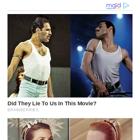
WN
TAPANULI
SELATAN
WN
TANJUNG
LESUNG
WN
KARO
WN
SIMALUNGUN
WN
LABUHANBATU
WN
TAPANULI