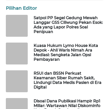
MAWAKA
ID
Pilihan Editor
Satpol PP Segel Gedung Mewah
MARTABAT
Langgar GSS Ciliwung Pekan Esok:
NET
Ada yang Lapor Polres Soal
Penipuan
PLN
WATCH
Kuasa Hukum Lymo House Kota
Depok - Ahli Waris Nimah Ara
Mediasi: Sengketa Jalan Opsi
MKLI
Pembayaran
LPKKI
RSUI dan BSSN Perkuat
Keamanan Siber Rumah Sakit,
LKKI
Lindungi Data Medis Pasien di Era
Digital
KOPEKLIN
Disoal Dana Publikasi Hampir Rp1
Miliar: Wartawan Nilai Diskominfo
PORTAL