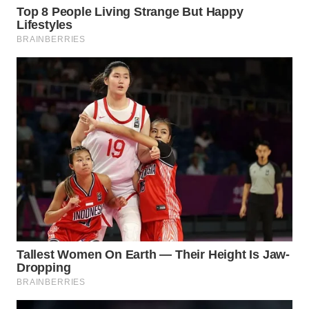
WN
CIANJUR
WN
KEPULAUAN
SERIBU
WN
TANGERANG
WN
BINJAI
WN
CIREBON
WN