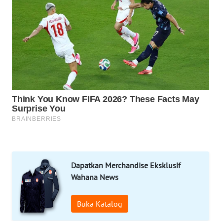
DESA
WISATA
LAPAK
WAHANA
Wahana
Network
KONSUMEN
LISTRIK
MASYARAKAT
KELISTRIKAN
Dapatkan Merchandise Eksklusif
Wahana News
WALINKI
ID
Buka Katalog