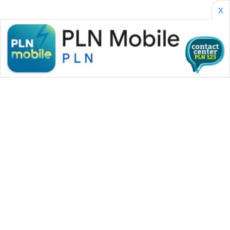
X
WAHANA MEDIA GROUP
|
|
|
WAHANA NEWS co
WAHANA TANI
WAHANA ADVOKAT
|
|
WAHANA INFRASTRUKTUR
WAHANA KONSUMEN