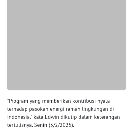
BANTEN
WN
NTT
WN
KEPRI
WN
PAPUA
WN
PAPUA
BARAT
"Program yang memberikan kontribusi nyata
terhadap pasokan energi ramah lingkungan di
WN
Indonesia," kata Edwin dikutip dalam keterangan
RIAU
tertulisnya, Senin (3/2/2025).