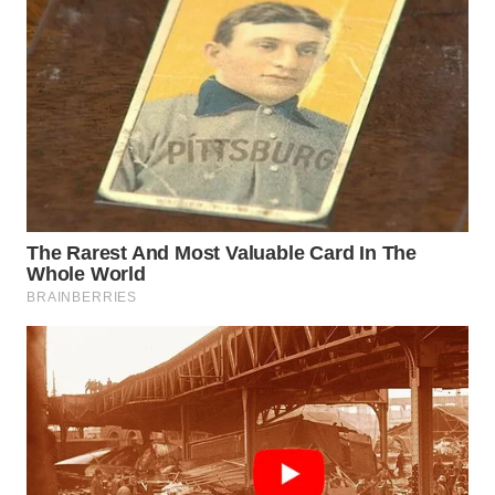
LISTRIK
WAHANA
TRAVEL
WAHANA
TV
WAHANANEWS
ID
WAHANANEWS
CO ID
WAHANANEWS
NET
WAHANA