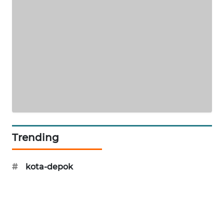
NEWS
JURNAL
MARITIM
HUMBANG
NEWS
GARONGGANG
NEWS
Trending
FISUELRI
ID
#
kota-depok
ENERGI
NEWS
CILEUNGSI
NEWS