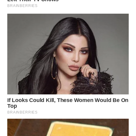
Media
Group
WAHANA
NEWS
WAHANA
TANI
WAHANA
ADVOKAT
WAHANA
INFRASTRUKTUR
WAHANA
KONSUMEN
WAHANA