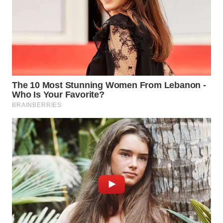
PRIANGAN
TIMUR
WN
SEMARANG
WN
SOLO
WN
BOROBUDUR
WN
MADURA
WN
SURABAYA