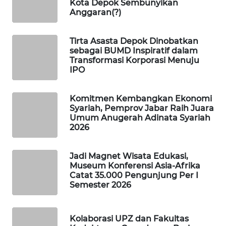
Kota Depok Sembunyikan
KONSUMEN
Anggaran(?)
FORWAMKI
Tirta Asasta Depok Dinobatkan
sebagai BUMD Inspiratif dalam
ALPERKLINAS
Transformasi Korporasi Menuju
IPO
FORJASIDA
Komitmen Kembangkan Ekonomi
Syariah, Pemprov Jabar Raih Juara
TAMBANG
Umum Anugerah Adinata Syariah
NEWS
2026
SITUNGIR
Jadi Magnet Wisata Edukasi,
NEWS
Museum Konferensi Asia-Afrika
Catat 35.000 Pengunjung Per I
Semester 2026
SIDIKALANG
NEWS
Kolaborasi UPZ dan Fakultas
SIBARAGAS