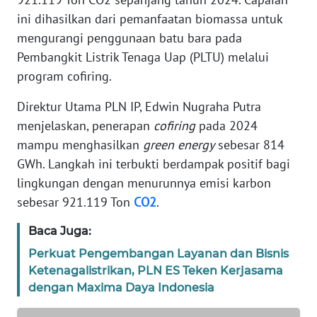
KARIR
ini dihasilkan dari pemanfaatan biomassa untuk
mengurangi penggunaan batu bara pada
DISCLAIMER
Pembangkit Listrik Tenaga Uap (PLTU) melalui
program cofiring.
Wahana
News
Direktur Utama PLN IP, Edwin Nugraha Putra
Regional
menjelaskan, penerapan
cofiring
pada 2024
mampu menghasilkan
green energy
sebesar 814
WN
GWh. Langkah ini terbukti berdampak positif bagi
SUMUT
lingkungan dengan menurunnya emisi karbon
sebesar 921.119 Ton
CO2
.
WN
JAKARTA
Baca Juga:
Perkuat Pengembangan Layanan dan Bisnis
WN
JABAR
Ketenagalistrikan, PLN ES Teken Kerjasama
dengan Maxima Daya Indonesia
WN