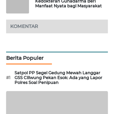
Kedokteran Gunadarma Beri
NEWS
Manfaat Nyata bagi Masyarakat
METRO
SIANTAR
KOMENTAR
NEWS
METRO
MEDAN
NEWS
Berita Populer
METRO
JAKARTA
Satpol PP Segel Gedung Mewah Langgar
NEWS
#1
GSS Ciliwung Pekan Esok: Ada yang Lapor
Polres Soal Penipuan
KRT
NEWS
KARING