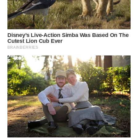
WN
BOGOR
WN
DEPOK
WN
TAPANULI
UTARA
WN
SAMOSIR
WN
PADANG
LAWAS
WN
SUMEDANG