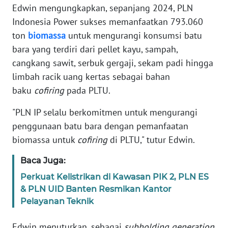
WN
Edwin mengungkapkan, sepanjang 2024, PLN
SERAMBI
Indonesia Power sukses memanfaatkan 793.060
ton
biomassa
untuk mengurangi konsumsi batu
WN
bara yang terdiri dari pellet kayu, sampah,
JAMBI
cangkang sawit, serbuk gergaji, sekam padi hingga
limbah racik uang kertas sebagai bahan
WN
SULTRA
baku
cofiring
pada PLTU.
"PLN IP selalu berkomitmen untuk mengurangi
WN
penggunaan batu bara dengan pemanfaatan
NTB
biomassa untuk
cofiring
di PLTU," tutur Edwin.
WN
Baca Juga:
SULTENG
Perkuat Kelistrikan di Kawasan PIK 2, PLN ES
& PLN UID Banten Resmikan Kantor
WN
SULBAR
Pelayanan Teknik
Edwin menuturkan, sebagai
subholding generation
WN