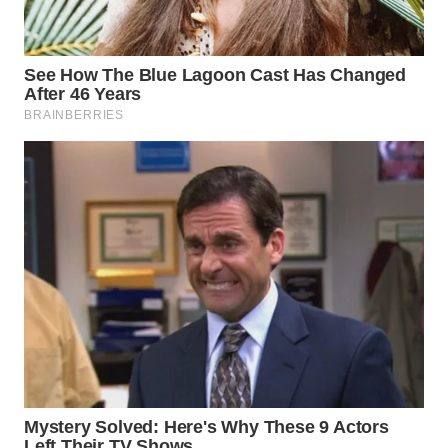
WN
NATUNA
WN
BINTAN
WN
MANDALIKA
WN
LIKUPANG
WN
LABUANBAJO
WN
BORNEO
Wahana