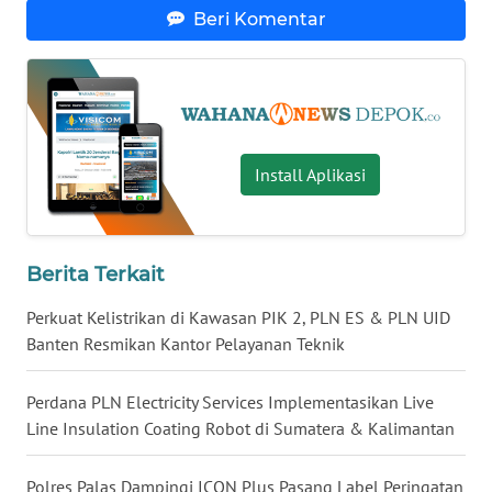
KALTARA
Beri Komentar
WN
KALSEL
WN
Install Aplikasi
KALTIM
WN
SULSEL
Berita Terkait
WN
Perkuat Kelistrikan di Kawasan PIK 2, PLN ES & PLN UID
GORONTALO
Banten Resmikan Kantor Pelayanan Teknik
WN
Perdana PLN Electricity Services Implementasikan Live
SULUT
Line Insulation Coating Robot di Sumatera & Kalimantan
WN
Polres Palas Dampingi ICON Plus Pasang Label Peringatan