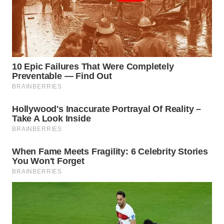
SPORT
WAHANA
UMKM
WAHANA
SELEB
WAHANA
PERSONA
WAHANA
OTOMOTIF
WAHANA
HEALTH
WAHANA