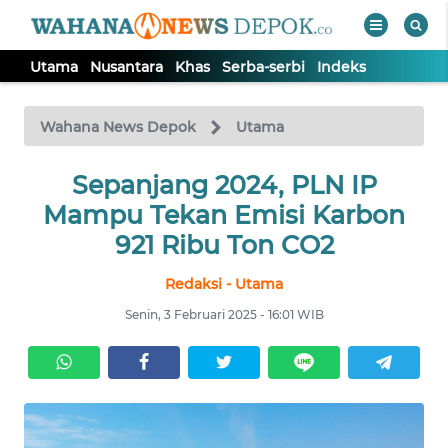
Utama
Nusantara
Khas
Serba-serbi
Indeks
WAHANA
Tutup
TV
Wahana News Depok
Utama
Sepanjang 2024, PLN IP
UTAMA
Mampu Tekan Emisi Karbon
NUSANTARA
921 Ribu Ton CO2
Redaksi - Utama
KHAS
Senin, 3 Februari 2025 - 16:01 WIB
SERBA-
SERBI
Informasi