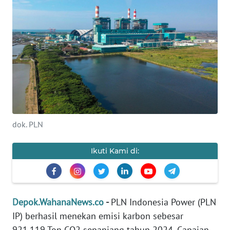
INDEKS
BERITA
KONTAK
KAMI
INFO
IKLAN
dok. PLN
TENTANG
KAMI
Ikuti Kami di:
PEDOMAN
MEDIA
SIBER
Depok.WahanaNews.co
-
PLN Indonesia Power (PLN
REDAKSI
IP) berhasil menekan emisi karbon sebesar
921.119 Ton CO2 sepanjang tahun 2024. Capaian