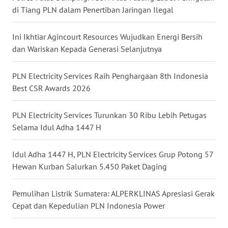
MALUKU
di Tiang PLN dalam Penertiban Jaringan Ilegal
WN
Ini Ikhtiar Agincourt Resources Wujudkan Energi Bersih
MALUT
dan Wariskan Kepada Generasi Selanjutnya
WN
PLN Electricity Services Raih Penghargaan 8th Indonesia
DAIRI
Best CSR Awards 2026
WN
PLN Electricity Services Turunkan 30 Ribu Lebih Petugas
DANAU
Selama Idul Adha 1447 H
TOBA
Idul Adha 1447 H, PLN Electricity Services Grup Potong 57
WN
NIAS
Hewan Kurban Salurkan 5.450 Paket Daging
WN
Pemulihan Listrik Sumatera: ALPERKLINAS Apresiasi Gerak
LANGKAT
Cepat dan Kepedulian PLN Indonesia Power