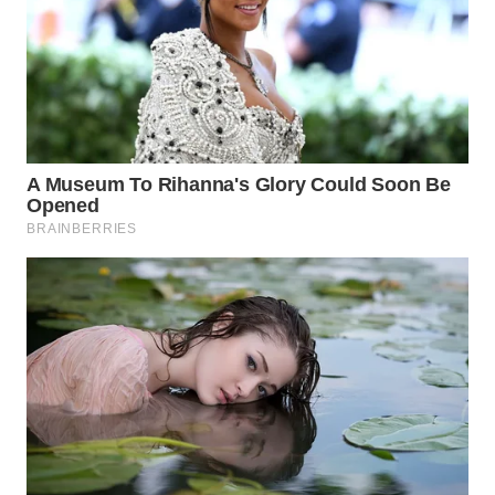
WN
BOGOR
WN
DEPOK
WN
TAPANULI
UTARA
WN
SAMOSIR
WN
PADANG
LAWAS
WN
SUMEDANG