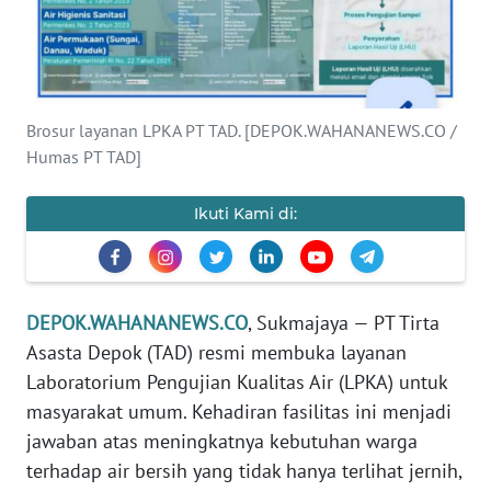
KARIR
DISCLAIMER
Brosur layanan LPKA PT TAD. [DEPOK.WAHANANEWS.CO /
Wahana
News
Humas PT TAD]
Regional
Ikuti Kami di:
WN
SUMUT
WN
DEPOK.WAHANANEWS.CO
, Sukmajaya — PT Tirta
JAKARTA
Asasta Depok (TAD) resmi membuka layanan
Laboratorium Pengujian Kualitas Air (LPKA) untuk
WN
masyarakat umum. Kehadiran fasilitas ini menjadi
JABAR
jawaban atas meningkatnya kebutuhan warga
terhadap air bersih yang tidak hanya terlihat jernih,
WN