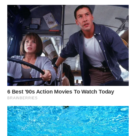
MAWAKA
ID
MARTABAT
NET
PLN
WATCH
MKLI
LPKKI
LKKI
KOPEKLIN
PORTAL