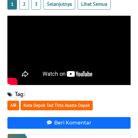
MALUKU
1
2
3
Selanjutnya
Lihat Semua
WN
MALUT
WN
DAIRI
WN
DANAU
TOBA
Tag:
WN
NIAS
AIR
Kota Depok Tad Tirta Asasta Depok
WN
Beri Komentar
LANGKAT