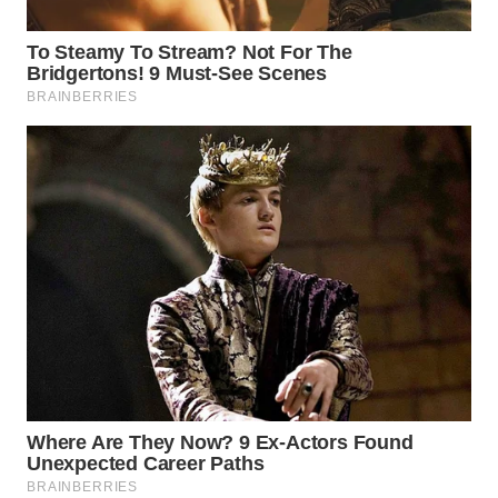
DESA
WISATA
LAPAK
WAHANA
Wahana
Network
KONSUMEN
LISTRIK
MASYARAKAT
KELISTRIKAN
WALINKI
ID