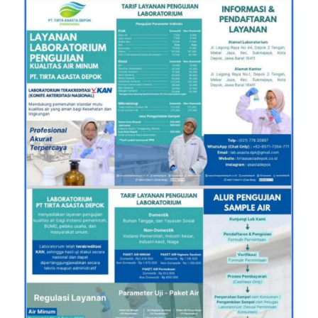
INDEKS
BERITA
KONTAK
KAMI
INFO
IKLAN
TENTANG
KAMI
PEDOMAN
MEDIA
SIBER
REDAKSI