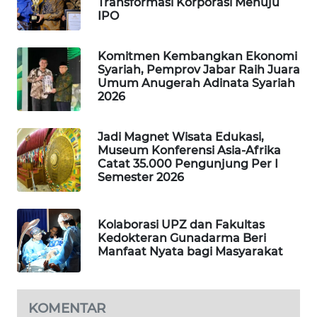
Transformasi Korporasi Menuju
IPO
BERKAT
NEWS
Komitmen Kembangkan Ekonomi
Syariah, Pemprov Jabar Raih Juara
Umum Anugerah Adinata Syariah
BERAMPU
2026
NEWS
Jadi Magnet Wisata Edukasi,
ANUGERAH
Museum Konferensi Asia-Afrika
NEWS
Catat 35.000 Pengunjung Per I
Semester 2026
AKHLAK
ID
Kolaborasi UPZ dan Fakultas
Kedokteran Gunadarma Beri
PERAPKI
Manfaat Nyata bagi Masyarakat
NEWS
SONYA
KOMENTAR
ASA