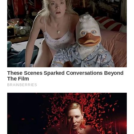
LISTRIK
WAHANA
TRAVEL
WAHANA
TV
WAHANANEWS
ID
WAHANANEWS
CO ID
WAHANANEWS
NET
WAHANA