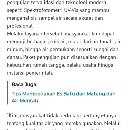
pengujian tervalidasi dan teknologi modern
NUSANTARA
seperti Spektrofotometri UV-Vis yang mampu
menganalisis sampel air secara akurat dan
WN
profesional.
JOGJA
Melalui layanan tersebut, masyarakat kini dapat
menguji berbagai jenis air, mulai dari air tanah, air
WN
JATIM
minum, hingga air permukaan seperti sungai dan
danau. Paket pengujian pun disesuaikan dengan
WN
kebutuhan rumah tangga, pelaku usaha hingga
BALI
instansi pemerintah.
Baca Juga:
WN
KALBAR
Tips Membedakan Es Batu dari Matang dan
Air Mentah
WN
KALTENG
“Kini, masyarakat tidak perlu lagi bertanya-tanya
tentang kualitas air yang mereka gunakan. Melalui
WN