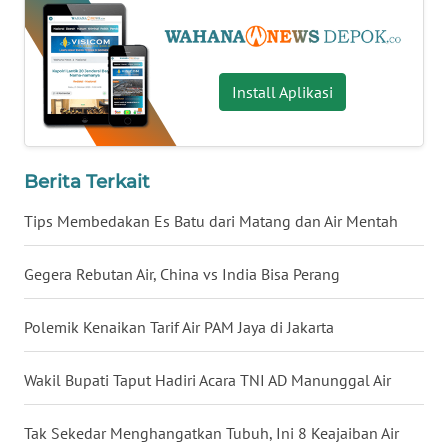
WN
TAPANULI
SELATAN
Install Aplikasi
WN
TANJUNG
LESUNG
Berita Terkait
WN
KARO
Tips Membedakan Es Batu dari Matang dan Air Mentah
WN
Gegera Rebutan Air, China vs India Bisa Perang
SIMALUNGUN
Polemik Kenaikan Tarif Air PAM Jaya di Jakarta
WN
LABUHANBATU
Wakil Bupati Taput Hadiri Acara TNI AD Manunggal Air
WN
Tak Sekedar Menghangatkan Tubuh, Ini 8 Keajaiban Air
TAPANULI