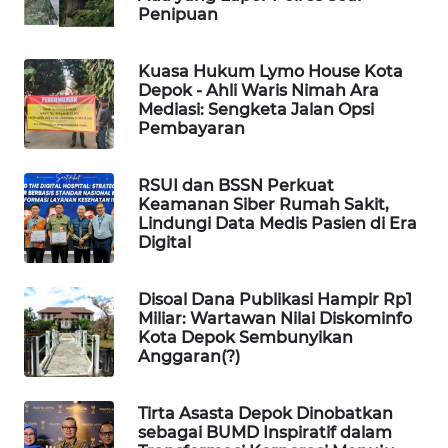
NEWS
Penipuan
JURNAL
Kuasa Hukum Lymo House Kota
MARITIM
Depok - Ahli Waris Nimah Ara
Mediasi: Sengketa Jalan Opsi
Pembayaran
HUMBANG
NEWS
RSUI dan BSSN Perkuat
GARONGGANG
Keamanan Siber Rumah Sakit,
Lindungi Data Medis Pasien di Era
NEWS
Digital
FISUELRI
ID
Disoal Dana Publikasi Hampir Rp1
Miliar: Wartawan Nilai Diskominfo
Kota Depok Sembunyikan
ENERGI
Anggaran(?)
NEWS
Tirta Asasta Depok Dinobatkan
CILEUNGSI
sebagai BUMD Inspiratif dalam
NEWS