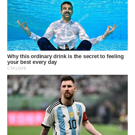
KONSUMEN
FORWAMKI
ALPERKLINAS
FORJASIDA
TAMBANG
NEWS
SITUNGIR
NEWS
SIDIKALANG
NEWS
SIBARAGAS