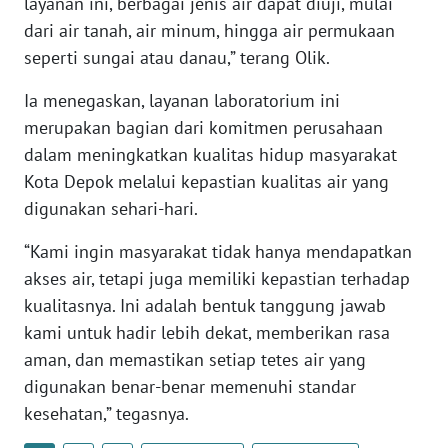
layanan ini, berbagai jenis air dapat diuji, mulai
KALTARA
dari air tanah, air minum, hingga air permukaan
seperti sungai atau danau,” terang Olik.
WN
KALSEL
Ia menegaskan, layanan laboratorium ini
merupakan bagian dari komitmen perusahaan
WN
dalam meningkatkan kualitas hidup masyarakat
KALTIM
Kota Depok melalui kepastian kualitas air yang
digunakan sehari-hari.
WN
SULSEL
“Kami ingin masyarakat tidak hanya mendapatkan
akses air, tetapi juga memiliki kepastian terhadap
WN
kualitasnya. Ini adalah bentuk tanggung jawab
GORONTALO
kami untuk hadir lebih dekat, memberikan rasa
aman, dan memastikan setiap tetes air yang
WN
SULUT
digunakan benar-benar memenuhi standar
kesehatan,” tegasnya.
WN