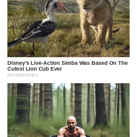
PRIANGAN
TIMUR
WN
SEMARANG
WN
SOLO
WN
BOROBUDUR
WN
MADURA
WN
SURABAYA