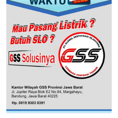
WN
SERAMBI
WN
JAMBI
WN
SULTRA
WN
NTB
WN
SULTENG
WN
SULBAR
WN