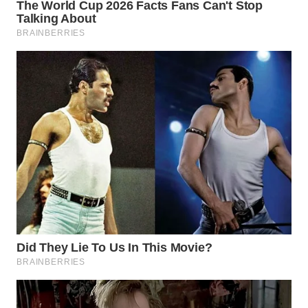
Media
Group
WAHANA
NEWS
WAHANA
TANI
WAHANA
ADVOKAT
WAHANA
INFRASTRUKTUR
WAHANA
KONSUMEN
WAHANA