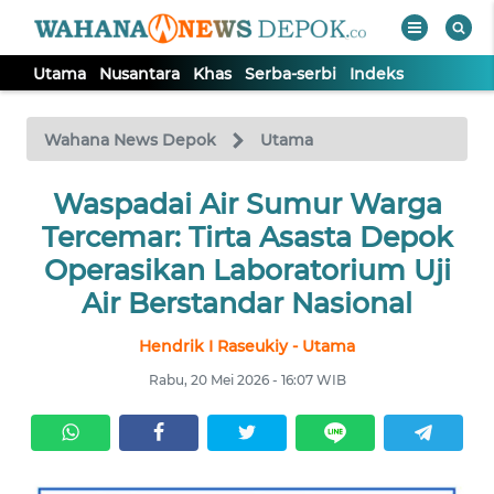
Utama
Nusantara
Khas
Serba-serbi
Indeks
WAHANA
Tutup
TV
Wahana News Depok
Utama
Waspadai Air Sumur Warga
UTAMA
Tercemar: Tirta Asasta Depok
NUSANTARA
Operasikan Laboratorium Uji
Air Berstandar Nasional
KHAS
Hendrik I Raseukiy - Utama
Rabu, 20 Mei 2026 - 16:07 WIB
SERBA-
SERBI
Informasi