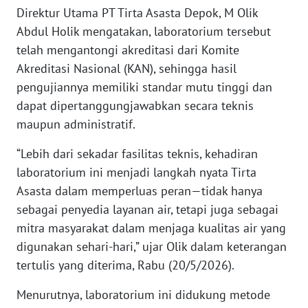
Direktur Utama PT Tirta Asasta Depok, M Olik
BABEL
Abdul Holik mengatakan, laboratorium tersebut
telah mengantongi akreditasi dari Komite
WN
SUMBAR
Akreditasi Nasional (KAN), sehingga hasil
pengujiannya memiliki standar mutu tinggi dan
WN
dapat dipertanggungjawabkan secara teknis
SUMSEL
maupun administratif.
“Lebih dari sekadar fasilitas teknis, kehadiran
WN
BENGKULU
laboratorium ini menjadi langkah nyata Tirta
Asasta dalam memperluas peran—tidak hanya
WN
sebagai penyedia layanan air, tetapi juga sebagai
LAMPUNG
mitra masyarakat dalam menjaga kualitas air yang
digunakan sehari-hari,” ujar Olik dalam keterangan
WN
tertulis yang diterima, Rabu (20/5/2026).
JATENG
Menurutnya, laboratorium ini didukung metode
WN