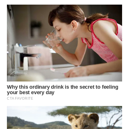
INDRAMAYU
WN
KUNINGAN
WN
MAJALENGKA
WN
SUBANG
WN
SUKABUMI
WN
PURWAKARTA
WN