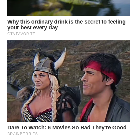
WN
CIANJUR
WN
KEPULAUAN
SERIBU
WN
TANGERANG
WN
BINJAI
WN
CIREBON
WN