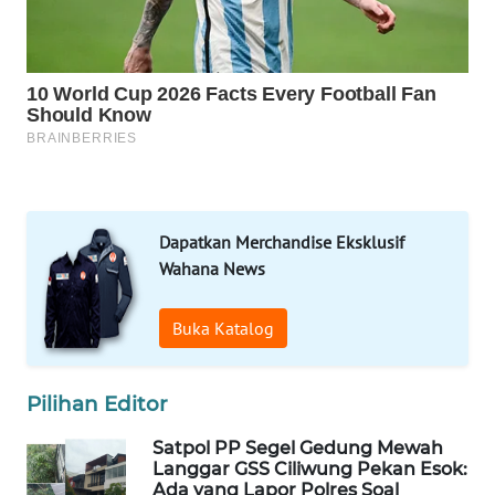
NEWS
METRO
SIANTAR
NEWS
METRO
MEDAN
NEWS
Dapatkan Merchandise Eksklusif
Wahana News
METRO
JAKARTA
Buka Katalog
NEWS
KRT
Pilihan Editor
NEWS
Satpol PP Segel Gedung Mewah
Langgar GSS Ciliwung Pekan Esok:
KARING
Ada yang Lapor Polres Soal