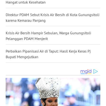
Hangat untuk Kesehatan
TENGAH
Direktur PDAM Sebut Krisis Air Bersih di Kota Gunungsitoli
WN DELI
SERDANG
karena Kemarau Panjang
WN
Krisis Air Bersih Hampir Sebulan, Warga Gunungsitoli
TEBING
Pelanggan PDAM Menjerit
TINGGI
Perbaikan Pipanisasi Air di Taput: Hasil Kerja Keras Pj
WN
Bupati Mengejutkan
PAKPAK
WN
KARAWANG
WN
BEKASI