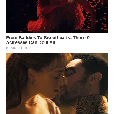
SPORT
WAHANA
UMKM
WAHANA
SELEB
WAHANA
PERSONA
WAHANA
OTOMOTIF
WAHANA
HEALTH
WAHANA