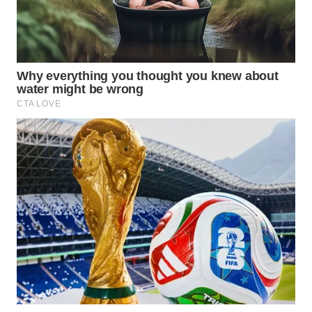
WN
NATUNA
WN
BINTAN
WN
MANDALIKA
WN
LIKUPANG
WN
LABUANBAJO
WN
BORNEO
Wahana