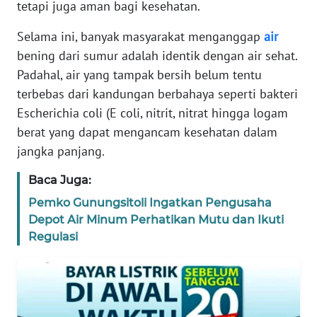
tetapi juga aman bagi kesehatan.
BANTEN
Selama ini, banyak masyarakat menganggap
air
WN
bening dari sumur adalah identik dengan air sehat.
NTT
Padahal, air yang tampak bersih belum tentu
terbebas dari kandungan berbahaya seperti bakteri
WN
KEPRI
Escherichia coli (E coli, nitrit, nitrat hingga logam
berat yang dapat mengancam kesehatan dalam
WN
jangka panjang.
PAPUA
Baca Juga:
WN
Pemko Gunungsitoli Ingatkan Pengusaha
PAPUA
Depot Air Minum Perhatikan Mutu dan Ikuti
BARAT
Regulasi
WN
RIAU