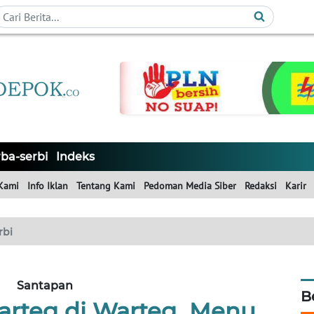
ba-serbi
Indeks
Kami
Info Iklan
Tentang Kami
Pedoman Media Siber
Redaksi
Karir
rbi
Santapan
B
Warteg di Warteg Menu