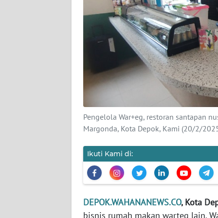
DISCLAIMER
Wahana
News
Regional
WN
SUMUT
Pengelola War+eg, restoran santapan nu
WN
Margonda, Kota Depok, Kami (20/2/2025
JAKARTA
Ikuti Kami di:
WN
JABAR
WN
DEPOK.WAHANANEWS.CO
, Kota De
BANTEN
bisnis rumah makan warteg lain. Wa