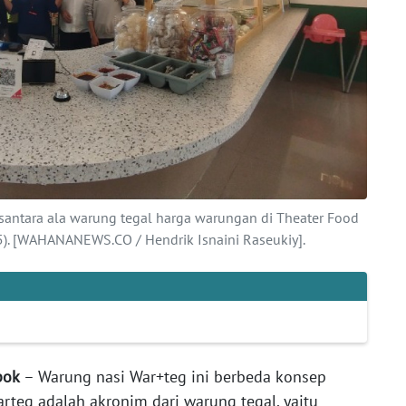
santara ala warung tegal harga warungan di Theater Food
). [WAHANANEWS.CO / Hendrik Isnaini Raseukiy].
pok
– Warung nasi War+teg ini berbeda konsep
rteg adalah akronim dari warung tegal, yaitu