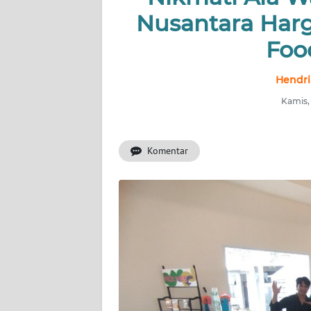
BERITA
Nusantara Har
KONTAK
Foo
KAMI
Hendrik
INFO
Kamis, 
IKLAN
TENTANG
Komentar
KAMI
PEDOMAN
MEDIA
SIBER
REDAKSI
KARIR