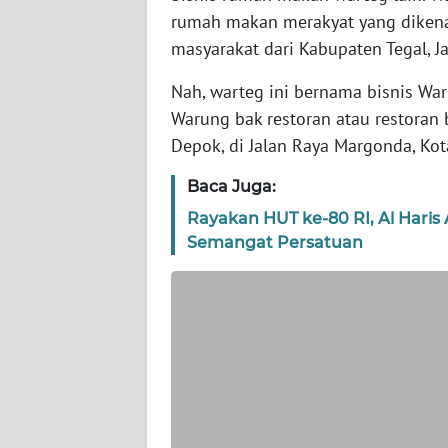
rumah makan merakyat yang dikena
WN
masyarakat dari Kabupaten Tegal, 
NTT
Nah, warteg ini bernama bisnis Wa
WN
Warung bak restoran atau restoran 
KEPRI
Depok, di Jalan Raya Margonda, Kot
WN
Baca Juga:
PAPUA
Rayakan HUT ke-80 RI, Al Hari
Semangat Persatuan
WN
PAPUA
BARAT
WN
RIAU
WN
SERAMBI