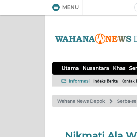
MENU
WAHANA
Tutup
TV
UTAMA
NUSANTARA
Utama
Nusantara
Khas
Ser
KHAS
Informasi
Indeks Berita
Kontak 
SERBA-
Wahana News Depok
Serba-se
SERBI
Informasi
Nikmati Ala 
INDEKS