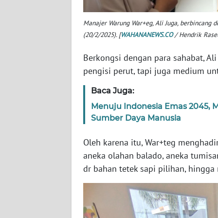
WN
Manajer Warung War+eg, Ali Juga, berbincang 
JOGJA
(20/2/2025). [
WAHANANEWS.CO
/ Hendrik Raseu
WN
Berkongsi dengan para sahabat, Ali
JATIM
pengisi perut, tapi juga medium u
WN
Baca Juga:
BALI
Menuju Indonesia Emas 2045, 
Sumber Daya Manusia
WN
KALBAR
Oleh karena itu, War+teg menghadi
aneka olahan balado, aneka tumisa
WN
dr bahan tetek sapi pilihan, hingga
KALTENG
WN
KALTARA