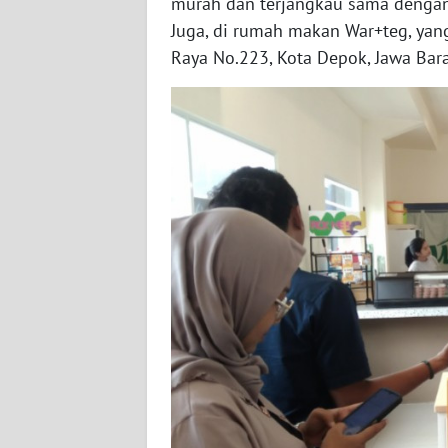
murah dan terjangkau sama dengan 
Juga, di rumah makan War+teg, yan
WN
Raya No.223, Kota Depok, Jawa Bara
SUMBAR
WN
SUMSEL
WN
BENGKULU
WN
LAMPUNG
WN
JATENG
WN
NUSANTARA