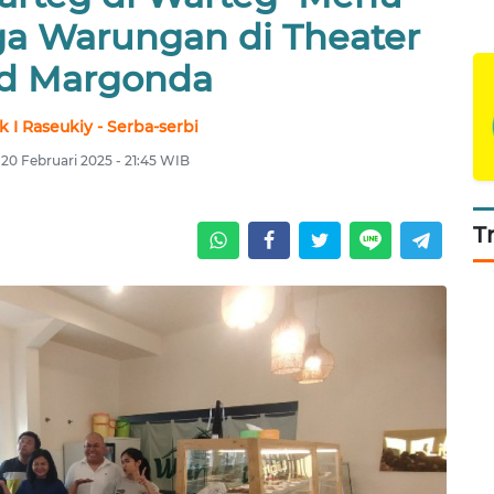
ga Warungan di Theater
d Margonda
 I Raseukiy - Serba-serbi
20 Februari 2025 - 21:45 WIB
T