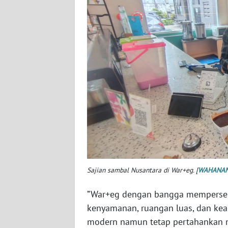
WN
KALSEL
WN
KALTIM
WN
SULSEL
WN
GORONTALO
WN
Sajian sambal Nusantara di War+eg. [
WAHANAN
SULUT
”War+eg dengan bangga memperse
WN
kenyamanan, ruangan luas, dan ke
MALUKU
modern namun tetap pertahankan n