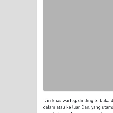
WN
JAMBI
WN
SULTRA
WN
NTB
WN
SULTENG
WN
SULBAR
"Ciri khas warteg, dinding terbuka 
WN
dalam atau ke luar. Dan, yang utam
BABEL