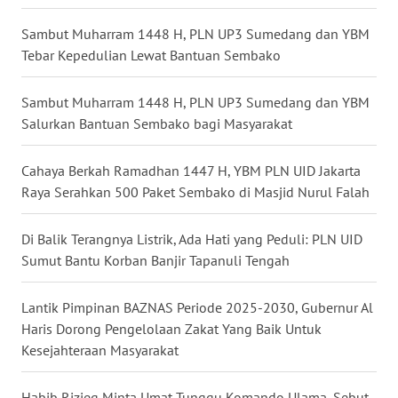
MALUKU
Sambut Muharram 1448 H, PLN UP3 Sumedang dan YBM
Tebar Kepedulian Lewat Bantuan Sembako
WN
MALUT
Sambut Muharram 1448 H, PLN UP3 Sumedang dan YBM
WN
Salurkan Bantuan Sembako bagi Masyarakat
DAIRI
Cahaya Berkah Ramadhan 1447 H, YBM PLN UID Jakarta
WN
Raya Serahkan 500 Paket Sembako di Masjid Nurul Falah
DANAU
TOBA
Di Balik Terangnya Listrik, Ada Hati yang Peduli: PLN UID
Sumut Bantu Korban Banjir Tapanuli Tengah
WN
NIAS
Lantik Pimpinan BAZNAS Periode 2025-2030, Gubernur Al
Haris Dorong Pengelolaan Zakat Yang Baik Untuk
WN
Kesejahteraan Masyarakat
LANGKAT
Habib Rizieq Minta Umat Tunggu Komando Ulama, Sebut