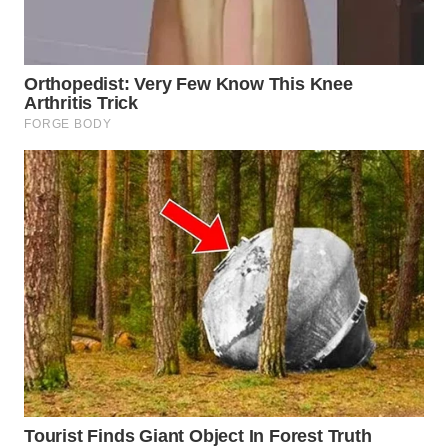
INDRAMAYU
WN
KUNINGAN
WN
MAJALENGKA
WN
SUBANG
WN
SUKABUMI
WN
PURWAKARTA
WN