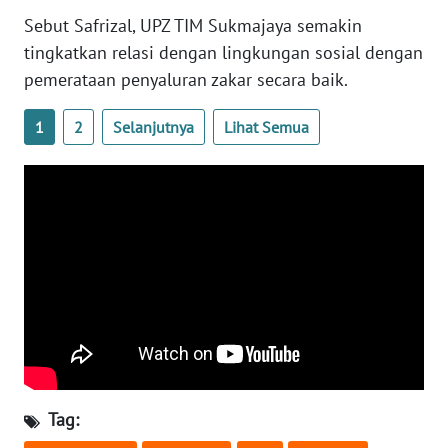
NUSANTARA
Sebut Safrizal, UPZ TIM Sukmajaya semakin
tingkatkan relasi dengan lingkungan sosial dengan
WN
pemerataan penyaluran zakar secara baik.
JOGJA
1
2
Selanjutnya
Lihat Semua
WN
JATIM
WN
BALI
WN
KALBAR
WN
KALTENG
Tag:
WN