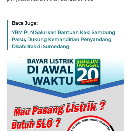
KARIR
DISCLAIMER
Baca Juga:
YBM PLN Salurkan Bantuan Kaki Sambung
Wahana
Palsu, Dukung Kemandirian Penyandang
News
Regional
Disabilitas di Sumedang
WN
SUMUT
WN
JAKARTA
WN
JABAR
WN