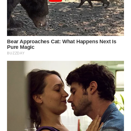
Media
Group
WAHANA
NEWS
WAHANA
TANI
WAHANA
ADVOKAT
WAHANA
INFRASTRUKTUR
WAHANA
KONSUMEN
WAHANA