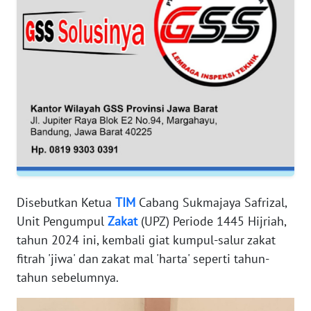
BANTEN
WN
NTT
WN
KEPRI
WN
PAPUA
WN
Disebutkan Ketua
TIM
Cabang Sukmajaya Safrizal,
PAPUA
Unit Pengumpul
Zakat
(UPZ) Periode 1445 Hijriah,
BARAT
tahun 2024 ini, kembali giat kumpul-salur zakat
fitrah 'jiwa' dan zakat mal 'harta' seperti tahun-
WN
tahun sebelumnya.
RIAU