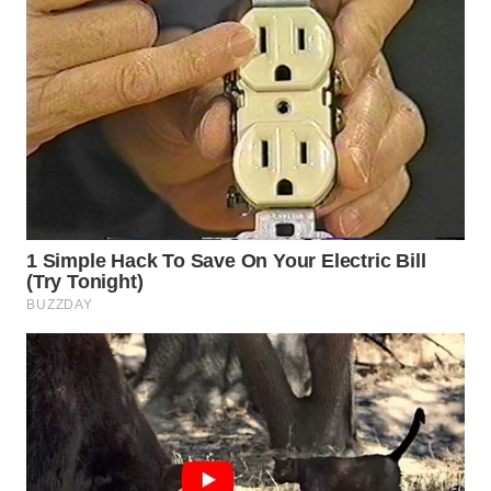
WN
NATUNA
WN
BINTAN
WN
MANDALIKA
WN
LIKUPANG
WN
LABUANBAJO
WN
BORNEO
Wahana