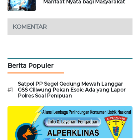
NEWS
Manfaat Nyata bagi Masyarakat
JURNAL
MARITIM
KOMENTAR
HUMBANG
NEWS
GARONGGANG
Berita Populer
NEWS
Satpol PP Segel Gedung Mewah Langgar
FISUELRI
#1
GSS Ciliwung Pekan Esok: Ada yang Lapor
ID
Polres Soal Penipuan
ENERGI
NEWS
CILEUNGSI
NEWS