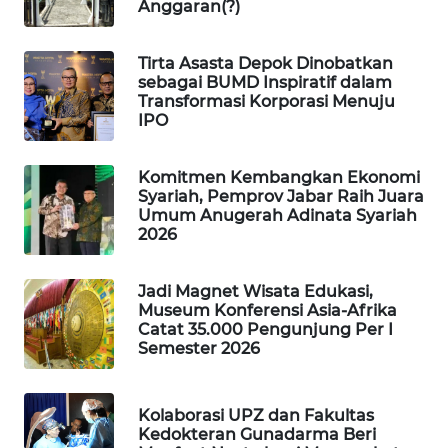
Anggaran(?)
NEWS
Tirta Asasta Depok Dinobatkan
METRO
sebagai BUMD Inspiratif dalam
SIANTAR
Transformasi Korporasi Menuju
NEWS
IPO
METRO
Komitmen Kembangkan Ekonomi
MEDAN
Syariah, Pemprov Jabar Raih Juara
NEWS
Umum Anugerah Adinata Syariah
2026
METRO
JAKARTA
Jadi Magnet Wisata Edukasi,
NEWS
Museum Konferensi Asia-Afrika
Catat 35.000 Pengunjung Per I
Semester 2026
KRT
NEWS
Kolaborasi UPZ dan Fakultas
KARING
Kedokteran Gunadarma Beri