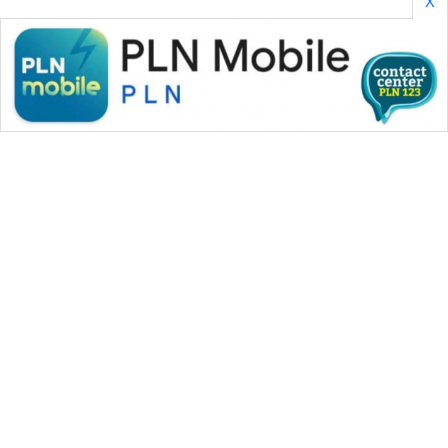
X
WAHANA MEDIA GROUP
|
|
|
WAHANA NEWS co
WAHANA TANI
WAHANA ADVOKAT
|
|
WAHANA INFRASTRUKTUR
WAHANA KONSUMEN
|
|
|
WAHANA LISTRIK
WAHANA TRAVEL
WAHANA TV