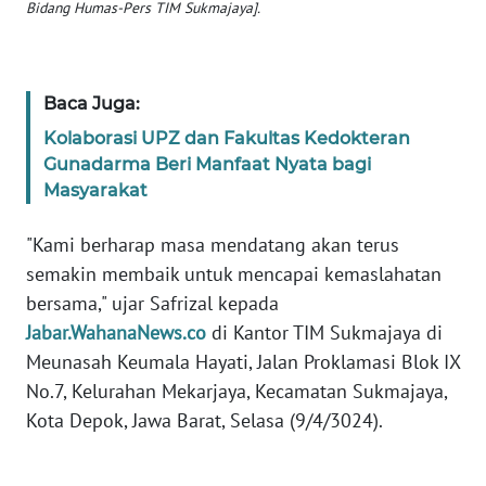
Bidang Humas-Pers TIM Sukmajaya].
BABEL
WN
SUMBAR
Baca Juga:
Kolaborasi UPZ dan Fakultas Kedokteran
WN
Gunadarma Beri Manfaat Nyata bagi
SUMSEL
Masyarakat
WN
"Kami berharap masa mendatang akan terus
BENGKULU
semakin membaik untuk mencapai kemaslahatan
bersama," ujar Safrizal kepada
WN
Jabar.WahanaNews.co
di Kantor TIM Sukmajaya di
LAMPUNG
Meunasah Keumala Hayati, Jalan Proklamasi Blok IX
No.7, Kelurahan Mekarjaya, Kecamatan Sukmajaya,
WN
Kota Depok, Jawa Barat, Selasa (9/4/3024).
JATENG
WN