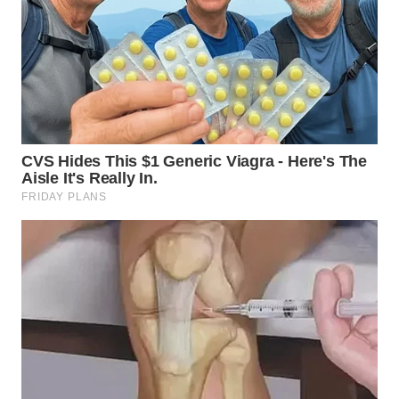
WN
CIANJUR
WN
KEPULAUAN
SERIBU
WN
TANGERANG
WN
BINJAI
WN
CIREBON
WN