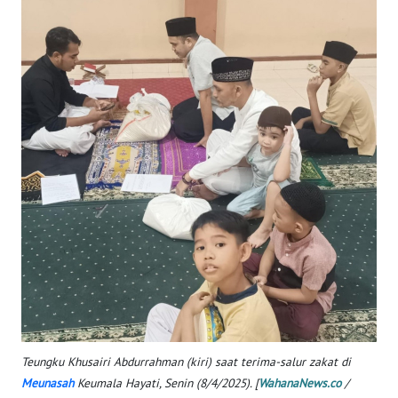
WN
SERAMBI
WN
JAMBI
WN
SULTRA
WN
NTB
WN
SULTENG
WN
SULBAR
Teungku Khusairi Abdurrahman (kiri) saat terima-salur zakat di
Meunasah
Keumala Hayati, Senin (8/4/2025). [
WahanaNews.co
/
WN