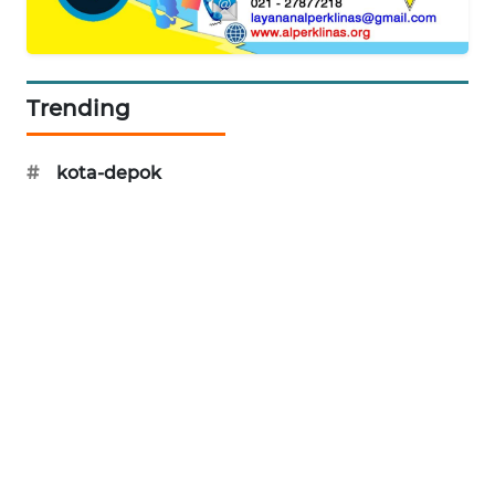
BERKAT
NEWS
Trending
BERAMPU
NEWS
#
kota-depok
ANUGERAH
NEWS
AKHLAK
ID
PERAPKI
NEWS
SONYA
ASA