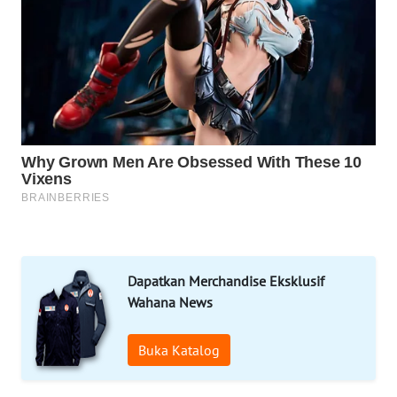
MAWAKA
ID
MARTABAT
NET
PLN
WATCH
MKLI
LPKKI
Dapatkan Merchandise Eksklusif
LKKI
Wahana News
KOPEKLIN
Buka Katalog
PORTAL