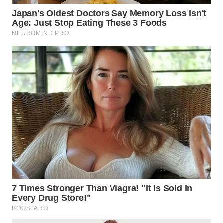
TENGAH
WN DELI
SERDANG
WN
TEBING
TINGGI
WN
PAKPAK
WN
KARAWANG
WN
BEKASI