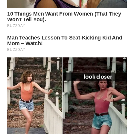
LISTRIK
WAHANA
TRAVEL
WAHANA
TV
WAHANANEWS
ID
WAHANANEWS
CO ID
WAHANANEWS
NET
WAHANA