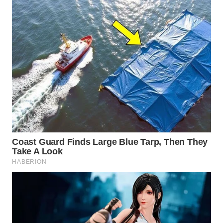
DESA
WISATA
LAPAK
WAHANA
Wahana
Network
KONSUMEN
LISTRIK
MASYARAKAT
KELISTRIKAN
WALINKI
ID