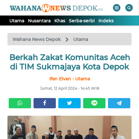
Utama
Nusantara
Khas
Serba-serbi
Indeks
WAHANA
Tutup
TV
Wahana News Depok
Utama
Berkah Zakat Komunitas Aceh
UTAMA
di TIM Sukmajaya Kota Depok
NUSANTARA
Ifan Elvan - Utama
Jumat, 12 April 2024 - 14:45 WIB
KHAS
SERBA-
SERBI
Informasi