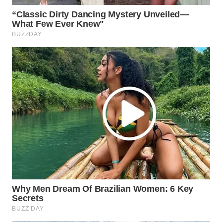
SPORT
WAHANA
UMKM
WAHANA
SELEB
WAHANA
PERSONA
WAHANA
OTOMOTIF
WAHANA
HEALTH
WAHANA