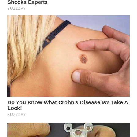
PRIANGAN
TIMUR
WN
SEMARANG
WN
SOLO
WN
BOROBUDUR
WN
MADURA
WN
SURABAYA