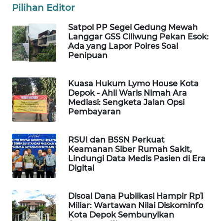
KONSUMEN
Pilihan Editor
Satpol PP Segel Gedung Mewah
FORWAMKI
Langgar GSS Ciliwung Pekan Esok:
Ada yang Lapor Polres Soal
Penipuan
ALPERKLINAS
Kuasa Hukum Lymo House Kota
FORJASIDA
Depok - Ahli Waris Nimah Ara
Mediasi: Sengketa Jalan Opsi
TAMBANG
Pembayaran
NEWS
RSUI dan BSSN Perkuat
SITUNGIR
Keamanan Siber Rumah Sakit,
NEWS
Lindungi Data Medis Pasien di Era
Digital
SIDIKALANG
NEWS
Disoal Dana Publikasi Hampir Rp1
Miliar: Wartawan Nilai Diskominfo
Kota Depok Sembunyikan
SIBARAGAS