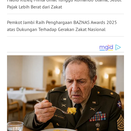
WN
Pajak Lebih Berat dari Zakat
TAPANULI
SELATAN
Pemkot Jambi Raih Penghargaan BAZNAS Awards 2025
atas Dukungan Terhadap Gerakan Zakat Nasional
WN
TANJUNG
LESUNG
WN
KARO
WN
SIMALUNGUN
WN
LABUHANBATU
WN
TAPANULI