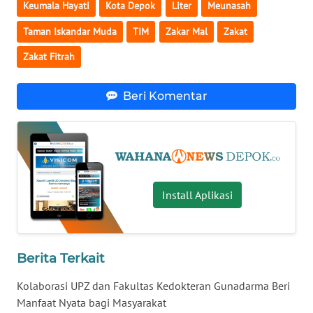
Keumala Hayati
Kota Depok
Liter
Meunasah
KALTARA
Taman Iskandar Muda
TIM
Zakar Mal
Zakat
WN
Zakat Fitrah
KALSEL
Beri Komentar
WN
KALTIM
WN
SULSEL
Install Aplikasi
WN
GORONTALO
WN
Berita Terkait
SULUT
Kolaborasi UPZ dan Fakultas Kedokteran Gunadarma Beri
Manfaat Nyata bagi Masyarakat
WN