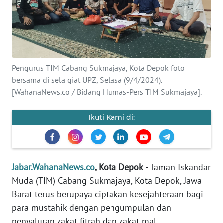
INDEKS
BERITA
KONTAK
KAMI
Pengurus TIM Cabang Sukmajaya, Kota Depok foto
bersama di sela giat UPZ, Selasa (9/4/2024).
INFO
[WahanaNews.co / Bidang Humas-Pers TIM Sukmajaya].
IKLAN
Ikuti Kami di:
TENTANG
KAMI
PEDOMAN
Jabar.WahanaNews.co
, Kota Depok
- Taman Iskandar
MEDIA
SIBER
Muda (TIM) Cabang Sukmajaya, Kota Depok, Jawa
Barat terus berupaya ciptakan kesejahteraan bagi
REDAKSI
para mustahik dengan pengumpulan dan
penyaluran zakat fitrah dan zakat mal.