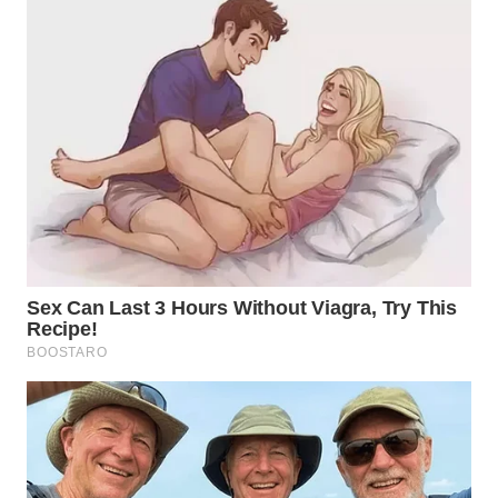
WN
BOGOR
WN
DEPOK
WN
TAPANULI
UTARA
WN
SAMOSIR
WN
PADANG
LAWAS
WN
SUMEDANG