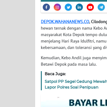
WN
NTT
DEPOK.WAHANANEWS.CO
, Cilodon
WN
hewan ternak dengan nama Kebo An
KEPRI
masyarakat Kota Depok tempo dulu 
menjelang Hari Raya Idulfitri, namu
WN
PAPUA
kebersamaan, dan toleransi yang di
Kemudian, Kebo Andil juga menyim
WN
Betawi Depok pada masa lalu.
PAPUA
BARAT
Baca Juga:
Satpol PP Segel Gedung Mewah
WN
RIAU
Lapor Polres Soal Penipuan
WN
SERAMBI