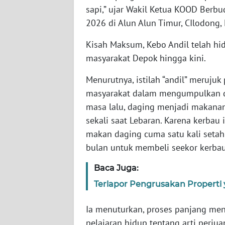
sapi,” ujar Wakil Ketua KOOD Berb
WN
2026 di Alun Alun Timur, CIlodong, 
JOGJA
Kisah Maksum, Kebo Andil telah hi
WN
masyarakat Depok hingga kini.
JATIM
Menurutnya, istilah “andil” meruj
masyarakat dalam mengumpulkan d
WN
BALI
masa lalu, daging menjadi makanan
sekali saat Lebaran. Karena kerbau
WN
makan daging cuma satu kali setah
KALBAR
bulan untuk membeli seekor kerbau
WN
Baca Juga:
KALTENG
Terlapor Pengrusakan Properti 
WN
Ia menuturkan, proses panjang m
KALTARA
pelajaran hidup tentang arti perju