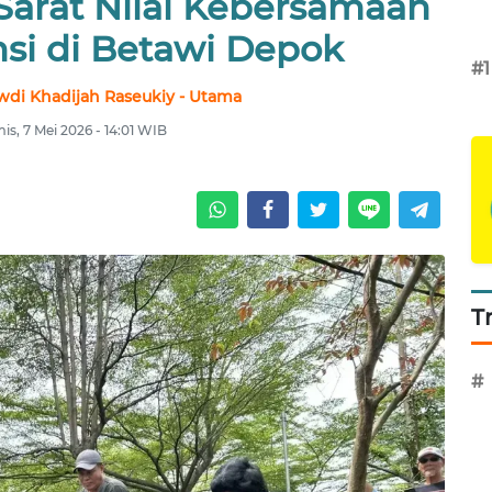
Sarat Nilai Kebersamaan
nsi di Betawi Depok
#1
wdi Khadijah Raseukiy - Utama
is, 7 Mei 2026 - 14:01 WIB
T
#