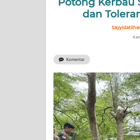
Potong Kerbau 
BERITA
dan Tolera
KONTAK
KAMI
Sayyidatiiha
Kam
INFO
IKLAN
Komentar
TENTANG
KAMI
PEDOMAN
MEDIA
SIBER
REDAKSI
KARIR