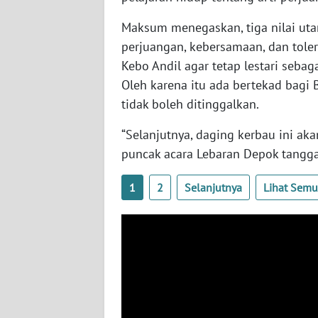
WN
Maksum menegaskan, tiga nilai uta
KALSEL
perjuangan, kebersamaan, dan tole
Kebo Andil agar tetap lestari sebag
WN
Oleh karena itu ada bertekad bagi
KALTIM
tidak boleh ditinggalkan.
WN
“Selanjutnya, daging kerbau ini ak
SULSEL
puncak acara Lebaran Depok tangga
WN
1
2
Selanjutnya
Lihat Sem
GORONTALO
WN
SULUT
WN
MALUKU