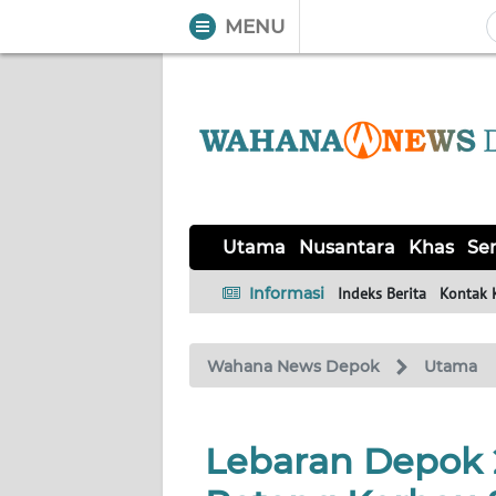
MENU
WAHANA
Tutup
TV
UTAMA
NUSANTARA
Utama
Nusantara
Khas
Ser
KHAS
Informasi
Indeks Berita
Kontak 
SERBA-
Wahana News Depok
Utama
SERBI
Informasi
Lebaran Depok 2
INDEKS