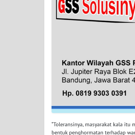
WN
SUMBAR
WN
SUMSEL
WN
BENGKULU
WN
LAMPUNG
WN
JATENG
WN
“Toleransinya, masyarakat kala it
NUSANTARA
bentuk penghormatan terhadap wa