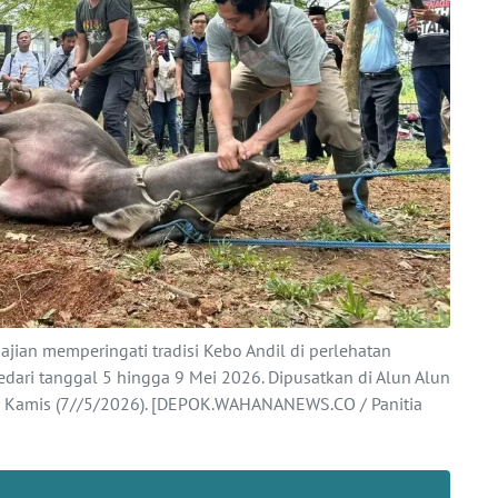
jian memperingati tradisi Kebo Andil di perlehatan
dari tanggal 5 hingga 9 Mei 2026. Dipusatkan di Alun Alun
at, Kamis (7//5/2026). [DEPOK.WAHANANEWS.CO / Panitia