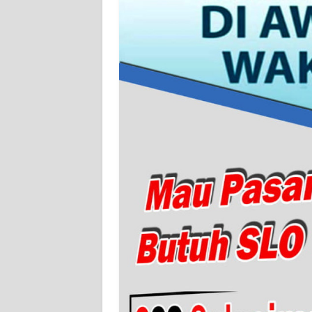
WN
JAMBI
WN
SULTRA
WN
NTB
WN
SULTENG
WN
SULBAR
WN
BABEL