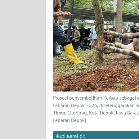
DISCLAIMER
Wahana
News
Regional
WN
SUMUT
WN
JAKARTA
Prosesi penyembelihan Kerbau sebagai sa
WN
Lebaran Depok 2026, diselenggarakan se
JABAR
Timur, Cilodong, Kota Depok, Jawa Bar
Lebaran Depok]
WN
BANTEN
Ikuti Kami di: