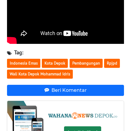
KALTARA
WN
KALSEL
WN
KALTIM
Tag:
WN
Indonesia Emas
Kota Depok
Pembangungan
Rpjpd
SULSEL
Wali Kota Depok Mohammad Idris
WN
GORONTALO
Beri Komentar
WN
SULUT
WN