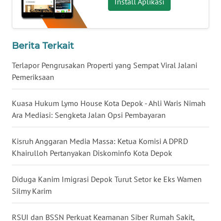
Install Aplikasi
MALUKU
WN
MALUT
Berita Terkait
Terlapor Pengrusakan Properti yang Sempat Viral Jalani
WN
Pemeriksaan
DAIRI
Kuasa Hukum Lymo House Kota Depok - Ahli Waris Nimah
WN
DANAU
Ara Mediasi: Sengketa Jalan Opsi Pembayaran
TOBA
Kisruh Anggaran Media Massa: Ketua Komisi A DPRD
WN
Khairulloh Pertanyakan Diskominfo Kota Depok
NIAS
Diduga Kanim Imigrasi Depok Turut Setor ke Eks Wamen
WN
Silmy Karim
LANGKAT
RSUI dan BSSN Perkuat Keamanan Siber Rumah Sakit,