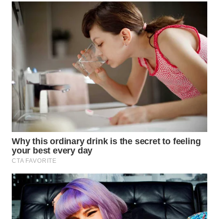
Media
Group
WAHANA
NEWS
WAHANA
TANI
WAHANA
ADVOKAT
WAHANA
INFRASTRUKTUR
WAHANA
KONSUMEN
WAHANA