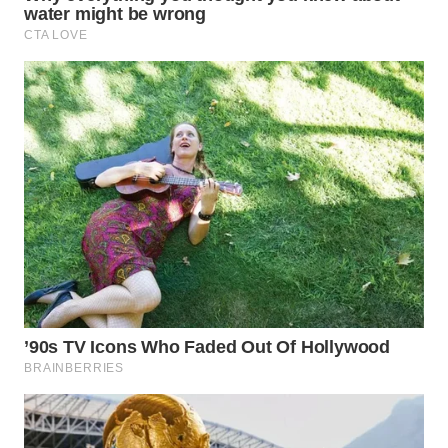
DESA
WISATA
LAPAK
WAHANA
Wahana
Network
KONSUMEN
LISTRIK
MASYARAKAT
KELISTRIKAN
WALINKI
ID