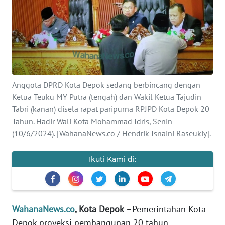
INDEKS
BERITA
KONTAK
KAMI
Anggota DPRD Kota Depok sedang berbincang dengan
INFO
IKLAN
Ketua Teuku MY Putra (tengah) dan Wakil Ketua Tajudin
Tabri (kanan) disela rapat paripurna RPJPD Kota Depok 20
Tahun. Hadir Wali Kota Mohammad Idris, Senin
TENTANG
(10/6/2024). [WahanaNews.co / Hendrik Isnaini Raseukiy].
KAMI
Ikuti Kami di:
PEDOMAN
MEDIA
SIBER
REDAKSI
WahanaNews.co
, Kota Depok
–Pemerintahan Kota
Depok proyeksi pembangunan 20 tahun