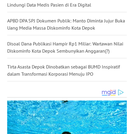
WN
Lindungi Data Medis Pasien di Era Digital
TAPANULI
SELATAN
APBD DPA SPJ Dokumen Publik: Manto Diminta Jujur Buka
Uang Media Massa Diskominfo Kota Depok
WN
TANJUNG
LESUNG
Disoal Dana Publikasi Hampir Rp1 Miliar: Wartawan Nilai
Diskominfo Kota Depok Sembunyikan Anggaran(?)
WN
KARO
Tirta Asasta Depok Dinobatkan sebagai BUMD Inspiratif
dalam Transformasi Korporasi Menuju IPO
WN
SIMALUNGUN
WN
LABUHANBATU
WN
TAPANULI