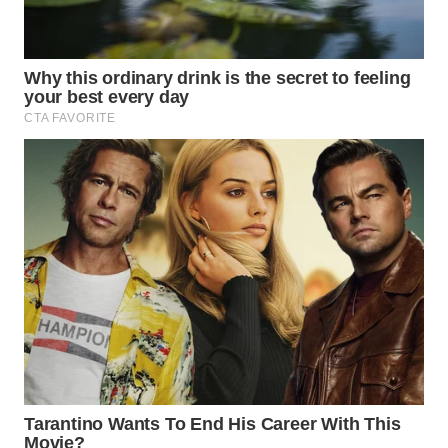
WN
BOGOR
WN
DEPOK
WN
TAPANULI
UTARA
WN
SAMOSIR
WN
PADANG
LAWAS
WN
SUMEDANG