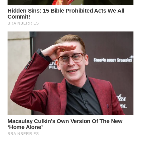
WN
NATUNA
WN
BINTAN
WN
MANDALIKA
WN
LIKUPANG
WN
LABUANBAJO
WN
BORNEO
Wahana