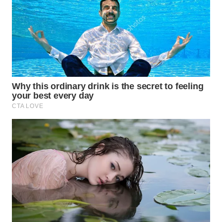
TENGAH
WN DELI
SERDANG
WN
TEBING
TINGGI
WN
PAKPAK
WN
KARAWANG
WN
BEKASI