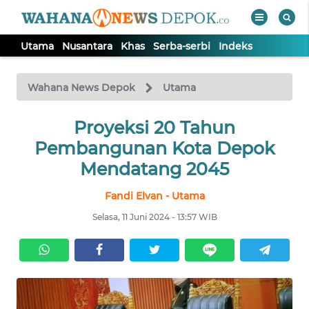
Utama
Nusantara
Khas
Serba-serbi
Indeks
WAHANA
Tutup
TV
Wahana News Depok
Utama
Proyeksi 20 Tahun
UTAMA
Pembangunan Kota Depok
NUSANTARA
Mendatang 2045
Fandi Elvan - Utama
KHAS
Selasa, 11 Juni 2024 - 13:57 WIB
SERBA-
SERBI
Informasi