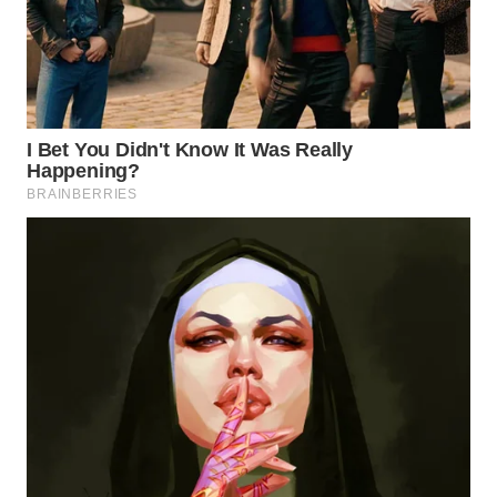
PRIANGAN
TIMUR
WN
SEMARANG
WN
SOLO
WN
BOROBUDUR
WN
MADURA
WN
SURABAYA