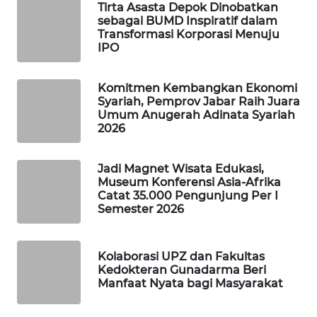
NEWS
Tirta Asasta Depok Dinobatkan
sebagai BUMD Inspiratif dalam
Transformasi Korporasi Menuju
JURNAL
IPO
MARITIM
Komitmen Kembangkan Ekonomi
HUMBANG
Syariah, Pemprov Jabar Raih Juara
NEWS
Umum Anugerah Adinata Syariah
2026
GARONGGANG
NEWS
Jadi Magnet Wisata Edukasi,
Museum Konferensi Asia-Afrika
Catat 35.000 Pengunjung Per I
FISUELRI
Semester 2026
ID
ENERGI
Kolaborasi UPZ dan Fakultas
NEWS
Kedokteran Gunadarma Beri
Manfaat Nyata bagi Masyarakat
CILEUNGSI
NEWS