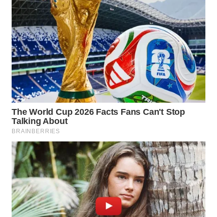
MAWAKA
ID
MARTABAT
NET
PLN
WATCH
MKLI
LPKKI
LKKI
KOPEKLIN
PORTAL