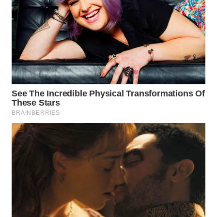
LISTRIK
WAHANA
TRAVEL
WAHANA
TV
WAHANANEWS
ID
WAHANANEWS
CO ID
WAHANANEWS
NET
WAHANA