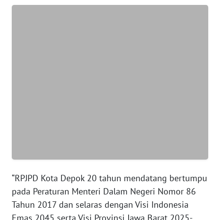
BANTEN
WN
NTT
WN
KEPRI
WN
PAPUA
WN
PAPUA
BARAT
“RPJPD Kota Depok 20 tahun mendatang bertumpu
WN
pada Peraturan Menteri Dalam Negeri Nomor 86
RIAU
Tahun 2017 dan selaras dengan Visi Indonesia
Emas 2045 serta Visi Provinsi Jawa Barat 2025-