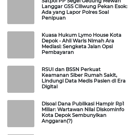
Satpol PP Segel Gedung Mewah
NEWS
Langgar GSS Ciliwung Pekan Esok:
Ada yang Lapor Polres Soal
Penipuan
METRO
SIANTAR
NEWS
Kuasa Hukum Lymo House Kota
Depok - Ahli Waris Nimah Ara
Mediasi: Sengketa Jalan Opsi
METRO
Pembayaran
MEDAN
NEWS
RSUI dan BSSN Perkuat
Keamanan Siber Rumah Sakit,
METRO
Lindungi Data Medis Pasien di Era
JAKARTA
Digital
NEWS
Disoal Dana Publikasi Hampir Rp1
KRT
Miliar: Wartawan Nilai Diskominfo
NEWS
Kota Depok Sembunyikan
Anggaran(?)
KARING