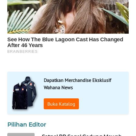
KONSUMEN
FORWAMKI
ALPERKLINAS
FORJASIDA
TAMBANG
NEWS
Dapatkan Merchandise Eksklusif
Wahana News
SITUNGIR
NEWS
Buka Katalog
SIDIKALANG
NEWS
Pilihan Editor
SIBARAGAS