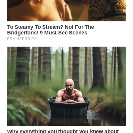
SPORT
WAHANA
UMKM
WAHANA
SELEB
WAHANA
PERSONA
WAHANA
OTOMOTIF
WAHANA
HEALTH
WAHANA