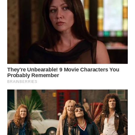
INDRAMAYU
WN
KUNINGAN
WN
MAJALENGKA
WN
SUBANG
WN
SUKABUMI
WN
PURWAKARTA
WN