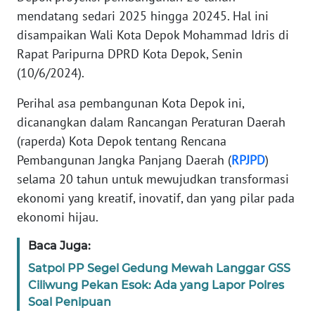
KARIR
mendatang sedari 2025 hingga 20245. Hal ini
disampaikan Wali Kota Depok Mohammad Idris di
DISCLAIMER
Rapat Paripurna DPRD Kota Depok, Senin
(10/6/2024).
Wahana
News
Perihal asa pembangunan Kota Depok ini,
Regional
dicanangkan dalam Rancangan Peraturan Daerah
(raperda) Kota Depok tentang Rencana
WN
Pembangunan Jangka Panjang Daerah (
RPJPD
)
SUMUT
selama 20 tahun untuk mewujudkan transformasi
ekonomi yang kreatif, inovatif, dan yang pilar pada
WN
ekonomi hijau.
JAKARTA
Baca Juga:
WN
Satpol PP Segel Gedung Mewah Langgar GSS
JABAR
Ciliwung Pekan Esok: Ada yang Lapor Polres
Soal Penipuan
WN