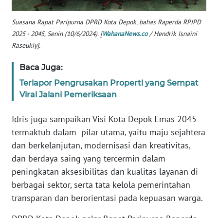
BABEL
Suasana Rapat Paripurna DPRD Kota Depok, bahas Raperda RPJPD
2025 - 2045, Senin (10/6/2024). [
WahanaNews.co
/ Hendrik Isnaini
WN
Raseukiy].
SUMBAR
Baca Juga:
WN
SUMSEL
Terlapor Pengrusakan Properti yang Sempat
Viral Jalani Pemeriksaan
WN
BENGKULU
Idris juga sampaikan Visi Kota Depok Emas 2045
termaktub dalam pilar utama, yaitu maju sejahtera
WN
dan berkelanjutan, modernisasi dan kreativitas,
LAMPUNG
dan berdaya saing yang tercermin dalam
peningkatan aksesibilitas dan kualitas layanan di
WN
berbagai sektor, serta tata kelola pemerintahan
JATENG
transparan dan berorientasi pada kepuasan warga.
WN