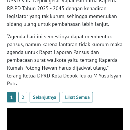
DPRD Kota Depok gelar Rapat Paripurna Raperda
NUSANTARA
RPJPD Tahun 2025 - 2045 dengan kehadiran
legislator yang tak kurum, sehingga memerlukan
WN
sidang ulang untuk pembahasan lebih lanjut.
JOGJA
“Agenda hari ini semestinya dapat membentuk
WN
pansus, namun karena lantaran tidak kuorum maka
JATIM
agenda untuk Rapat Laporan Pansus dan
pembacaan surat walikota yaitu tentang Raperda
WN
Rumah Potong Hewan harus dijadwal ulang,”
BALI
terang Ketua DPRD Kota Depok Teuku M Yusufsyah
Putra.
WN
KALBAR
1
2
Selanjutnya
Lihat Semua
WN
KALTENG
WN