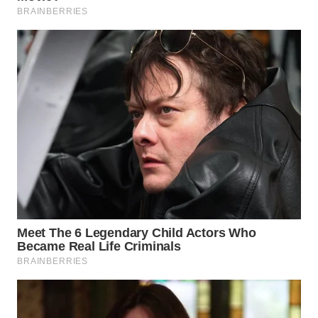
WN
CIANJUR
WN
KEPULAUAN
SERIBU
WN
TANGERANG
WN
BINJAI
WN
CIREBON
WN