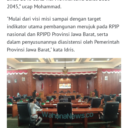
WN
2045,” ucap Mohammad.
SERAMBI
"Mulai dari visi misi sampai dengan target
WN
indikator utama pembangunan merujuk pada RPJP
JAMBI
nasional dan RPJPD Provinsi Jawa Barat, serta
dalam penyusunannya diasistensi oleh Pemerintah
WN
Provinsi Jawa Barat," kata Idris.
SULTRA
WN
NTB
WN
SULTENG
WN
SULBAR
WN