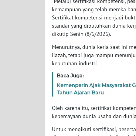
"Melalui sertifikasi kompetensi, p
kemampuan yang telah mereka ban
WN
Sertifikat kompetensi menjadi buk
SUMBAR
standar yang dibutuhkan dunia ker
dikutip Senin (8/6/2026).
WN
SUMSEL
Menurutnya, dunia kerja saat ini 
ijazah, tetapi juga mampu menunju
WN
kebutuhan industri.
BENGKULU
Baca Juga:
WN
Kemenperin Ajak Masyarakat Gu
LAMPUNG
Tahun Ajaran Baru
WN
Oleh karena itu, sertifikat kompet
JATENG
kepercayaan dunia usaha dan dunia
WN
Untuk mengikuti sertifikasi, peser
NUSANTARA