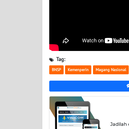
WN
KALSEL
WN
KALTIM
WN
SULSEL
Tag:
BNSP
Kemenperin
Magang Nasional
WN
GORONTALO
WN
SULUT
WN
MALUKU
Jadilah