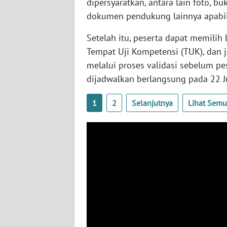
dipersyaratkan, antara lain foto, bu
dokumen pendukung lainnya apabila
WN
JOGJA
Setelah itu, peserta dapat memilih L
Tempat Uji Kompetensi (TUK), dan 
WN
melalui proses validasi sebelum p
JATIM
dijadwalkan berlangsung pada 22 Ju
WN
1
2
Selanjutnya
Lihat Sem
BALI
WN
KALBAR
WN
KALTENG
WN
KALTARA