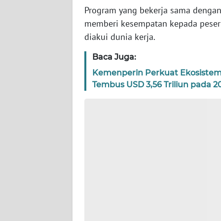
Program yang bekerja sama denga
WN
memberi kesempatan kepada pesert
NTT
diakui dunia kerja.
WN
Baca Juga:
KEPRI
Kemenperin Perkuat Ekosistem I
Tembus USD 3,56 Triliun pada 2
WN
PAPUA
WN
PAPUA
BARAT
WN
RIAU
WN
SERAMBI