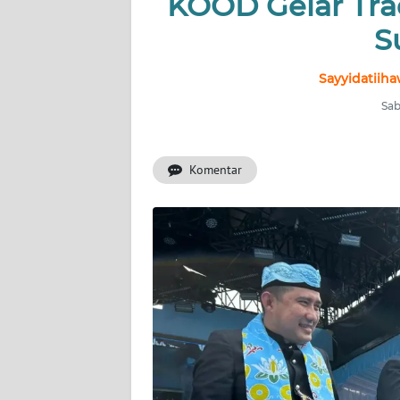
KOOD Gelar Tra
BERITA
S
KONTAK
KAMI
Sayyidatiiha
Sab
INFO
IKLAN
Komentar
TENTANG
KAMI
PEDOMAN
MEDIA
SIBER
REDAKSI
KARIR