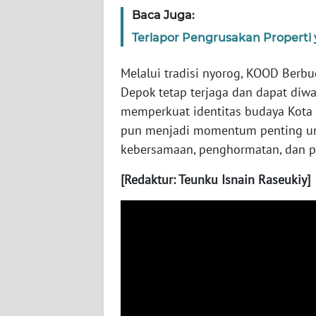
Baca Juga:
WN
KALSEL
Terlapor Pengrusakan Properti 
Melalui tradisi nyorog, KOOD Berbud
WN
KALTIM
Depok tetap terjaga dan dapat diw
memperkuat identitas budaya Kota
WN
pun menjadi momentum penting u
SULSEL
kebersamaan, penghormatan, dan p
[Redaktur: Teunku Isnain Raseukiy]
WN
GORONTALO
WN
SULUT
WN
MALUKU