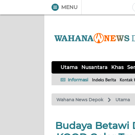
MENU
WAHANA
Tutup
TV
UTAMA
NUSANTARA
Utama
Nusantara
Khas
Ser
KHAS
Informasi
Indeks Berita
Kontak 
SERBA-
Wahana News Depok
Utama
SERBI
Informasi
Budaya Betawi 
INDEKS