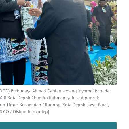
OOD) Berbudaya Ahmad Dahlan sedang “nyorog” kepada
 Wali Kota Depok Chandra Rahmansyah saat puncak
un Timur, Kecamatan Cilodong, Kota Depok, Jawa Barat,
.CO / Diskominfokodep]