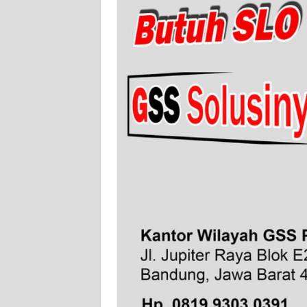
WN
SUMBAR
WN
SUMSEL
WN
BENGKULU
WN
LAMPUNG
WN
JATENG
WN
NUSANTARA