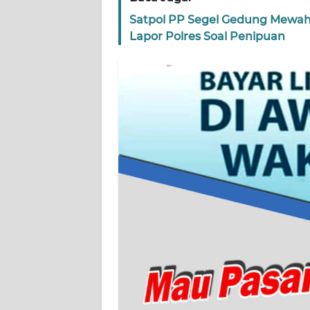
Satpol PP Segel Gedung Mewah
WN
Lapor Polres Soal Penipuan
JAMBI
WN
SULTRA
WN
NTB
WN
SULTENG
WN
SULBAR
WN
BABEL