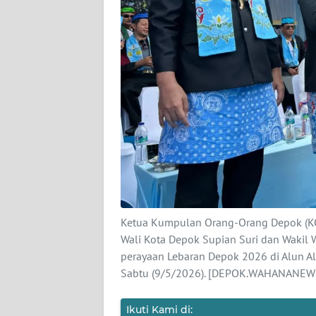
DISCLAIMER
Wahana
News
Regional
WN
SUMUT
WN
JAKARTA
Ketua Kumpulan Orang-Orang Depok (K
WN
Wali Kota Depok Supian Suri dan Wakil
JABAR
perayaan Lebaran Depok 2026 di Alun Al
Sabtu (9/5/2026). [DEPOK.WAHANANEWS
WN
BANTEN
Ikuti Kami di: