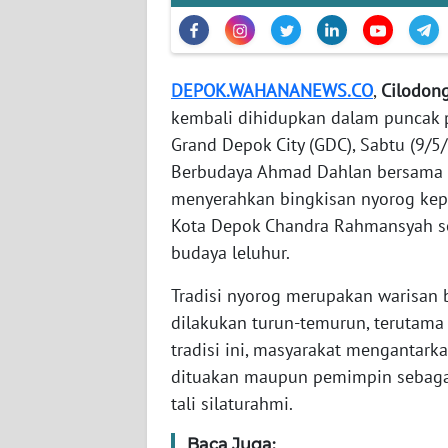
WN
NTT
DEPOK.WAHANANEWS.CO
,
Cilodon
WN
kembali dihidupkan dalam puncak 
KEPRI
Grand Depok City (GDC), Sabtu (9/
Berbudaya Ahmad Dahlan bersama 
WN
PAPUA
menyerahkan bingkisan nyorog kepa
Kota Depok Chandra Rahmansyah se
WN
budaya leluhur.
PAPUA
BARAT
Tradisi nyorog merupakan warisan 
dilakukan turun-temurun, terutama
WN
tradisi ini, masyarakat mengantar
RIAU
dituakan maupun pemimpin sebaga
tali silaturahmi.
WN
SERAMBI
Baca Juga: