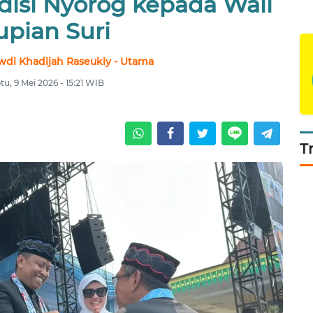
disi Nyorog kepada Wali
upian Suri
wdi Khadijah Raseukiy - Utama
tu, 9 Mei 2026 - 15:21 WIB
T