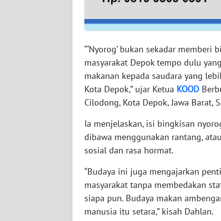
WN
JOGJA
“‘Nyorog’ bukan sekadar memberi bi
WN
masyarakat Depok tempo dulu yang s
JATIM
makanan kepada saudara yang lebih
Kota Depok,” ujar Ketua
KOOD
Berbu
WN
BALI
Cilodong, Kota Depok, Jawa Barat, S
Ia menjelaskan, isi bingkisan nyo
WN
dibawa menggunakan rantang, atau 
KALBAR
sosial dan rasa hormat.
WN
“Budaya ini juga mengajarkan pent
KALTENG
masyarakat tanpa membedakan status
siapa pun. Budaya makan ambengan
WN
manusia itu setara,” kisah Dahlan.
KALTARA