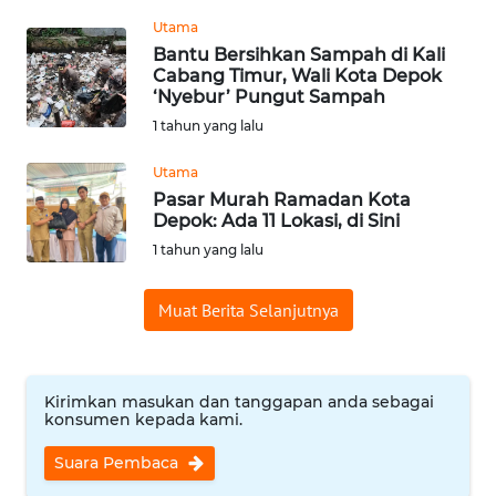
Utama
WN
Bantu Bersihkan Sampah di Kali
CIANJUR
Cabang Timur, Wali Kota Depok
‘Nyebur’ Pungut Sampah
1 tahun yang lalu
WN
KEPULAUAN
Utama
SERIBU
Pasar Murah Ramadan Kota
Depok: Ada 11 Lokasi, di Sini
WN
1 tahun yang lalu
TANGERANG
Muat Berita Selanjutnya
WN
BINJAI
WN
Kirimkan masukan dan tanggapan anda sebagai
konsumen kepada kami.
CIREBON
Suara Pembaca
WN