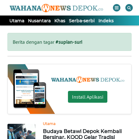
Utama
Nusantara
Khas
Serba-serbi
Indeks
WAHANA
Tutup
TV
Berita dengan tagar
#supian-suri
UTAMA
NUSANTARA
KHAS
Install Aplikasi
SERBA-
SERBI
Utama
Budaya Betawi Depok Kembali
Informasi
Bersinar, KOOD Gelar Tradisi