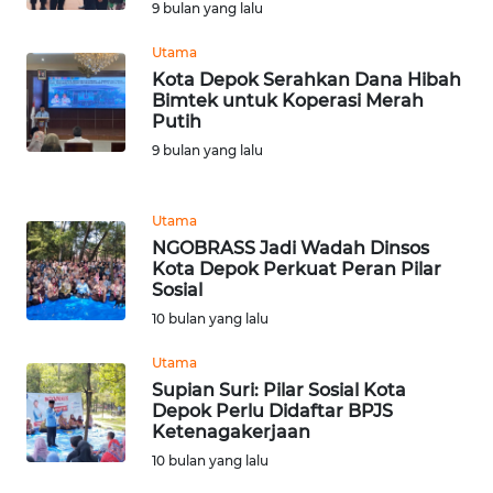
WN
9 bulan yang lalu
SERAMBI
Utama
Kota Depok Serahkan Dana Hibah
WN
Bimtek untuk Koperasi Merah
JAMBI
Putih
9 bulan yang lalu
WN
SULTRA
Utama
NGOBRASS Jadi Wadah Dinsos
WN
Kota Depok Perkuat Peran Pilar
NTB
Sosial
10 bulan yang lalu
WN
SULTENG
Utama
Supian Suri: Pilar Sosial Kota
Depok Perlu Didaftar BPJS
WN
Ketenagakerjaan
SULBAR
10 bulan yang lalu
WN