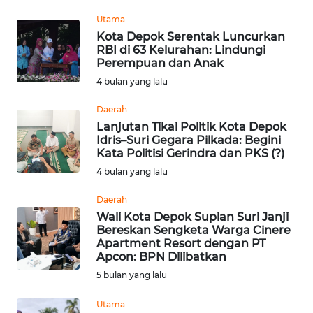
KARIR
Utama
Kota Depok Serentak Luncurkan
DISCLAIMER
RBI di 63 Kelurahan: Lindungi
Perempuan dan Anak
4 bulan yang lalu
Wahana
News
Daerah
Regional
Lanjutan Tikai Politik Kota Depok
Idris–Suri Gegara Pilkada: Begini
WN
Kata Politisi Gerindra dan PKS (?)
SUMUT
4 bulan yang lalu
WN
Daerah
JAKARTA
Wali Kota Depok Supian Suri Janji
Bereskan Sengketa Warga Cinere
Apartment Resort dengan PT
WN
Apcon: BPN Dilibatkan
JABAR
5 bulan yang lalu
WN
Utama