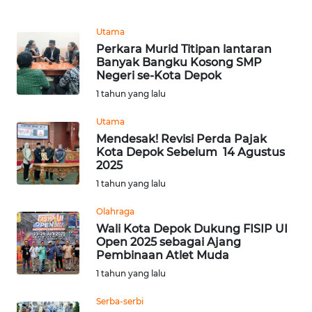
WN
TAPANULI
SELATAN
Utama
Perkara Murid Titipan lantaran
Banyak Bangku Kosong SMP
WN
Negeri se-Kota Depok
TANJUNG
1 tahun yang lalu
LESUNG
Utama
WN
Mendesak! Revisi Perda Pajak
KARO
Kota Depok Sebelum 14 Agustus
2025
1 tahun yang lalu
WN
SIMALUNGUN
Olahraga
Wali Kota Depok Dukung FISIP UI
WN
Open 2025 sebagai Ajang
LABUHANBATU
Pembinaan Atlet Muda
1 tahun yang lalu
WN
Serba-serbi
TAPANULI