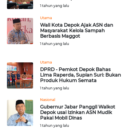
WN
1 tahun yang lalu
BOGOR
Utama
WN
Wali Kota Depok Ajak ASN dan
DEPOK
Masyarakat Kelola Sampah
Berbasis Maggot
1 tahun yang lalu
WN
TAPANULI
UTARA
Utama
DPRD - Pemkot Depok Bahas
WN
Lima Raperda, Supian Suri: Bukan
SAMOSIR
Produk Hukum Semata
1 tahun yang lalu
WN
PADANG
Nasional
LAWAS
Gubernur Jabar Panggil Walkot
Depok usai Izinkan ASN Mudik
Pakai Mobil Dinas
WN
1 tahun yang lalu
SUMEDANG