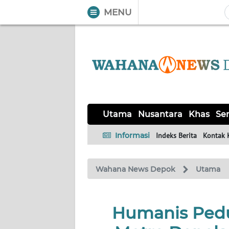
MENU
WAHANA
Tutup
TV
UTAMA
NUSANTARA
Utama
Nusantara
Khas
Ser
KHAS
Informasi
Indeks Berita
Kontak 
SERBA-
Wahana News Depok
Utama
SERBI
Informasi
Humanis Pedu
INDEKS