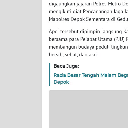
digaungkan jajaran Polres Metro Dep
WN
mengikuti giat Pencanangan Jaga Ja
NTT
Mapolres Depok Sementara di Gedu
WN
Apel tersebut dipimpin langsung K
KEPRI
bersama para Pejabat Utama (PJU) 
membangun budaya peduli lingkung
WN
bersih, sehat, dan asri.
PAPUA
Baca Juga:
WN
Razia Besar Tengah Malam Bega
PAPUA
Depok
BARAT
WN
RIAU
WN
SERAMBI