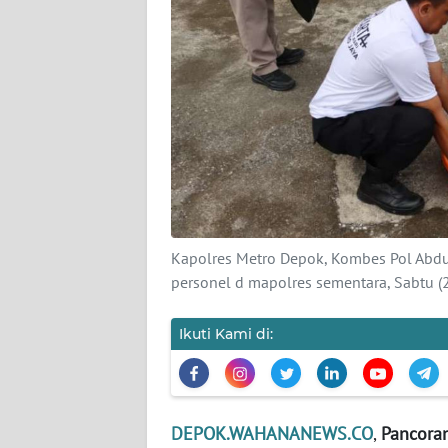
DISCLAIMER
Wahana
News
Regional
WN
SUMUT
WN
Kapolres Metro Depok, Kombes Pol Abdu
JAKARTA
personel d mapolres sementara, Sabt
WN
Ikuti Kami di:
JABAR
WN
BANTEN
DEPOK.WAHANANEWS.CO
,
Pancora