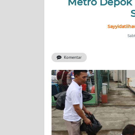
Metro Depok 
BERITA
KONTAK
KAMI
Sayyidatiiha
Sabt
INFO
IKLAN
Komentar
TENTANG
KAMI
PEDOMAN
MEDIA
SIBER
REDAKSI
KARIR