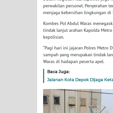
perwakilan personel. Penyerahan t
WN
menjaga kebersihan lingkungan di i
SUMBAR
Kombes Pol Abdul Waras menegaska
WN
tindak lanjut arahan Kapolda Metro
SUMSEL
kepolisian.
“Pagi hari ini jajaran Polres Metr
WN
BENGKULU
sampah yang merupakan tindak lanj
Waras di hadapan peserta apel.
WN
LAMPUNG
Baca Juga:
Jalanan Kota Depok Dijaga Keta
WN
JATENG
WN
NUSANTARA