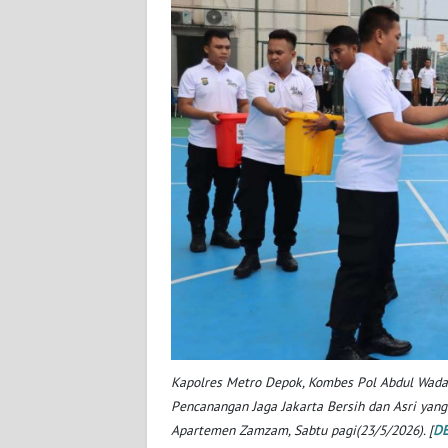
WN
JOGJA
WN
JATIM
WN
BALI
WN
KALBAR
WN
KALTENG
Kapolres Metro Depok, Kombes Pol Abdul Wada
WN
Pencanangan Jaga Jakarta Bersih dan Asri yan
KALTARA
Apartemen Zamzam, Sabtu pagi(23/5/2026). [
D