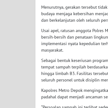
Menurutnya, gerakan tersebut tidak
WN
KALSEL
budaya menjaga kebersihan menjadi
dan berkelanjutan oleh seluruh per
WN
Usai apel, ratusan anggota Polres
KALTIM
bersih-bersih dan penataan lingkun
implementasi nyata kepedulian ter
WN
SULSEL
masyarakat.
Sebagai bentuk keseriusan program
WN
GORONTALO
tempat sampah terpilah berdasarkan
hingga limbah B3. Fasilitas ters
WN
seluruh personel untuk disiplin me
SULUT
Kapolres Metro Depok mengingatka
padahal dapat menjadi ancaman seri
WN
MALUKU
“Persoalan sampah ini terlihat seder