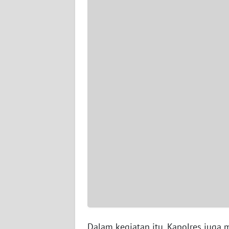
WN
JAMBI
WN
SULTRA
WN
NTB
WN
SULTENG
WN
SULBAR
WN
BABEL
Dalam kegiatan itu, Kapolres juga 