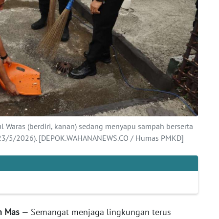
l Waras (berdiri, kanan) sedang menyapu sampah berserta
u (23/5/2026). [DEPOK.WAHANANEWS.CO / Humas PMKD]
n
Mas
— Semangat menjaga lingkungan terus