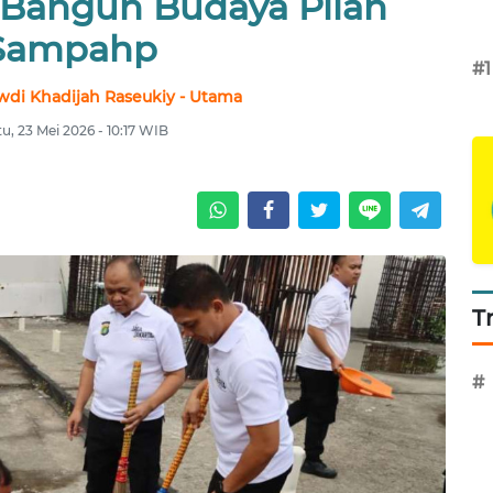
Bangun Budaya Pilah
Sampahp
#1
wdi Khadijah Raseukiy - Utama
u, 23 Mei 2026 - 10:17 WIB
T
#