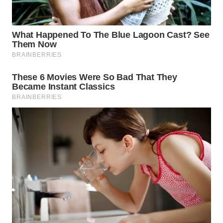
WN
CIANJUR
WN
KEPULAUAN
SERIBU
WN
TANGERANG
WN
BINJAI
WN
CIREBON
WN