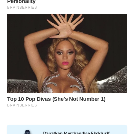
SPORT
WAHANA
UMKM
WAHANA
SELEB
WAHANA
PERSONA
WAHANA
OTOMOTIF
WAHANA
HEALTH
WAHANA
Dapatkan Merchandise Eksklusif