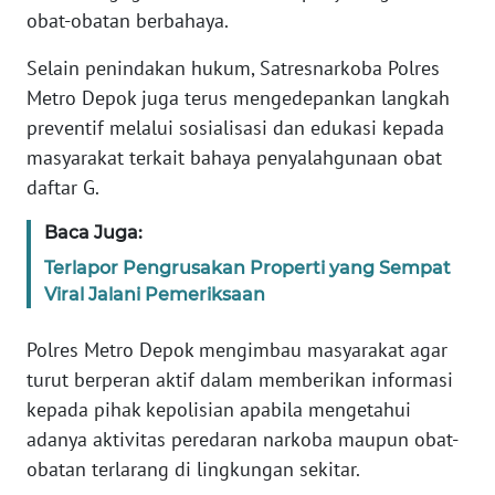
obat-obatan berbahaya.
BABEL
Selain penindakan hukum, Satresnarkoba Polres
WN
Metro Depok juga terus mengedepankan langkah
SUMBAR
preventif melalui sosialisasi dan edukasi kepada
masyarakat terkait bahaya penyalahgunaan obat
WN
daftar G.
SUMSEL
Baca Juga:
WN
BENGKULU
Terlapor Pengrusakan Properti yang Sempat
Viral Jalani Pemeriksaan
WN
Polres Metro Depok mengimbau masyarakat agar
LAMPUNG
turut berperan aktif dalam memberikan informasi
kepada pihak kepolisian apabila mengetahui
WN
JATENG
adanya aktivitas peredaran narkoba maupun obat-
obatan terlarang di lingkungan sekitar.
WN