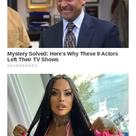
Media
Group
WAHANA
NEWS
WAHANA
TANI
WAHANA
ADVOKAT
WAHANA
INFRASTRUKTUR
WAHANA
KONSUMEN
WAHANA