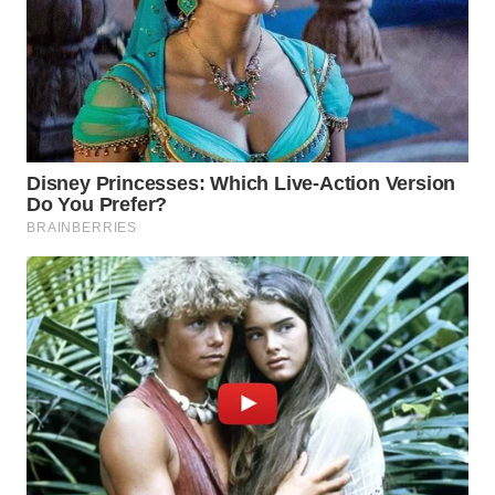
WN
BOGOR
WN
DEPOK
WN
TAPANULI
UTARA
WN
SAMOSIR
WN
PADANG
LAWAS
WN
SUMEDANG