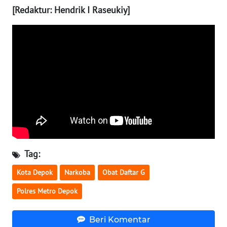
NUSANTARA
[Redaktur: Hendrik I Raseukiy]
WN
JOGJA
WN
JATIM
WN
BALI
WN
Tag:
KALBAR
Kota Depok
Narkoba
Obat Daftar G
WN
Polres Metro Depok
KALTENG
Beri Komentar
WN