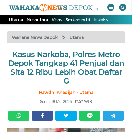
Utama
Nusantara
Khas
Serba-serbi
Indeks
WAHANA
Tutup
TV
Wahana News Depok
Utama
Kasus Narkoba, Polres Metro
UTAMA
Depok Tangkap 41 Penjual dan
NUSANTARA
Sita 12 Ribu Lebih Obat Daftar
G
KHAS
Hawdhi Khadijah - Utama
Senin, 18 Mei 2026 - 17:57 WIB
SERBA-
SERBI
Informasi