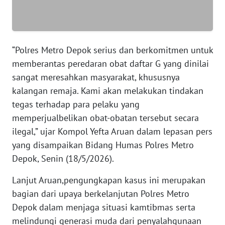
WN
SERAMBI
WN
“Polres Metro Depok serius dan berkomitmen untuk
JAMBI
memberantas peredaran obat daftar G yang dinilai
WN
sangat meresahkan masyarakat, khususnya
SULTRA
kalangan remaja. Kami akan melakukan tindakan
tegas terhadap para pelaku yang
WN
memperjualbelikan obat-obatan tersebut secara
NTB
ilegal,” ujar Kompol Yefta Aruan dalam lepasan pers
yang disampaikan Bidang Humas Polres Metro
WN
Depok, Senin (18/5/2026).
SULTENG
Lanjut Aruan,pengungkapan kasus ini merupakan
WN
bagian dari upaya berkelanjutan Polres Metro
SULBAR
Depok dalam menjaga situasi kamtibmas serta
melindungi generasi muda dari penyalahgunaan
WN