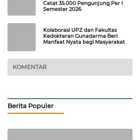
Catat 35.000 Pengunjung Per I
KONSUMEN
Semester 2026
FORWAMKI
Kolaborasi UPZ dan Fakultas
Kedokteran Gunadarma Beri
ALPERKLINAS
Manfaat Nyata bagi Masyarakat
FORJASIDA
KOMENTAR
TAMBANG
NEWS
SITUNGIR
NEWS
Berita Populer
SIDIKALANG
NEWS
SIBARAGAS