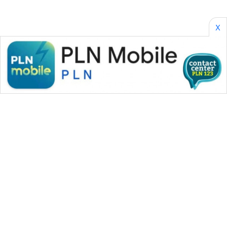
X
WAHANA MEDIA GROUP
|
|
|
WAHANA NEWS co
WAHANA TANI
WAHANA ADVOKAT