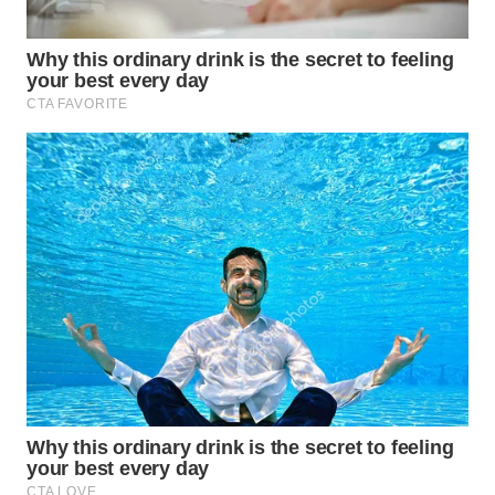
INDRAMAYU
WN
KUNINGAN
WN
MAJALENGKA
WN
SUBANG
WN
SUKABUMI
WN
PURWAKARTA
WN