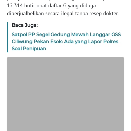
BANTEN
12.314 butir obat daftar G yang diduga
diperjualbelikan secara ilegal tanpa resep dokter.
WN
NTT
Baca Juga:
Satpol PP Segel Gedung Mewah Langgar GSS
WN
Ciliwung Pekan Esok: Ada yang Lapor Polres
KEPRI
Soal Penipuan
WN
PAPUA
WN
PAPUA
BARAT
WN
RIAU