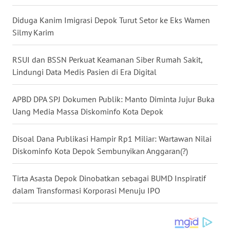
MALUKU
Diduga Kanim Imigrasi Depok Turut Setor ke Eks Wamen
WN
Silmy Karim
MALUT
RSUI dan BSSN Perkuat Keamanan Siber Rumah Sakit,
WN
Lindungi Data Medis Pasien di Era Digital
DAIRI
APBD DPA SPJ Dokumen Publik: Manto Diminta Jujur Buka
WN
Uang Media Massa Diskominfo Kota Depok
DANAU
TOBA
Disoal Dana Publikasi Hampir Rp1 Miliar: Wartawan Nilai
Diskominfo Kota Depok Sembunyikan Anggaran(?)
WN
NIAS
Tirta Asasta Depok Dinobatkan sebagai BUMD Inspiratif
dalam Transformasi Korporasi Menuju IPO
WN
LANGKAT