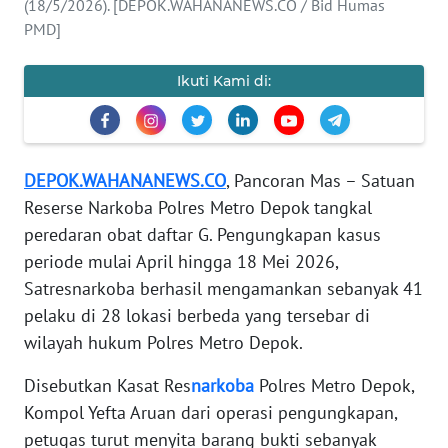
(18/5/2026). [DEPOK.WAHANANEWS.CO / Bid Humas
KARIR
PMD]
DISCLAIMER
Ikuti Kami di:
Wahana
News
Regional
DEPOK.WAHANANEWS.CO
, Pancoran Mas – Satuan
Reserse Narkoba Polres Metro Depok tangkal
WN
peredaran obat daftar G. Pengungkapan kasus
SUMUT
periode mulai April hingga 18 Mei 2026,
WN
Satresnarkoba berhasil mengamankan sebanyak 41
JAKARTA
pelaku di 28 lokasi berbeda yang tersebar di
wilayah hukum Polres Metro Depok.
WN
JABAR
Disebutkan Kasat Res
narkoba
Polres Metro Depok,
Kompol Yefta Aruan dari operasi pengungkapan,
WN
petugas turut menyita barang bukti sebanyak