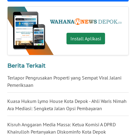
KALTARA
WN
KALSEL
Install Aplikasi
WN
KALTIM
WN
Berita Terkait
SULSEL
Terlapor Pengrusakan Properti yang Sempat Viral Jalani
Pemeriksaan
WN
GORONTALO
Kuasa Hukum Lymo House Kota Depok - Ahli Waris Nimah
Ara Mediasi: Sengketa Jalan Opsi Pembayaran
WN
SULUT
Kisruh Anggaran Media Massa: Ketua Komisi A DPRD
Khairulloh Pertanyakan Diskominfo Kota Depok
WN