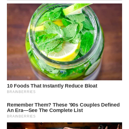
WN
TAPANULI
SELATAN
WN
TANJUNG
LESUNG
WN
KARO
WN
SIMALUNGUN
WN
LABUHANBATU
WN
TAPANULI