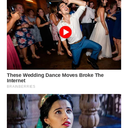
TENGAH
WN DELI
SERDANG
WN
TEBING
TINGGI
WN
PAKPAK
WN
KARAWANG
WN
BEKASI