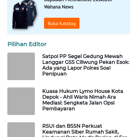
DESA
Wahana News
WISATA
Buka Katalog
LAPAK
WAHANA
Pilihan Editor
Wahana
Network
Satpol PP Segel Gedung Mewah
Langgar GSS Ciliwung Pekan Esok:
Ada yang Lapor Polres Soal
KONSUMEN
Penipuan
LISTRIK
Kuasa Hukum Lymo House Kota
MASYARAKAT
Depok - Ahli Waris Nimah Ara
KELISTRIKAN
Mediasi: Sengketa Jalan Opsi
Pembayaran
WALINKI
ID
RSUI dan BSSN Perkuat
Keamanan Siber Rumah Sakit,