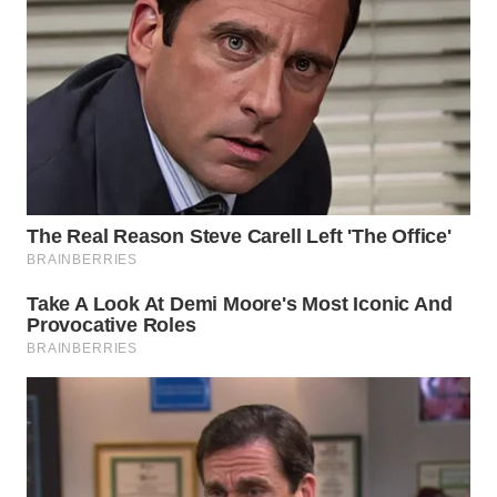
WN
NATUNA
WN
BINTAN
WN
MANDALIKA
WN
LIKUPANG
WN
LABUANBAJO
WN
BORNEO
Wahana