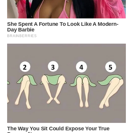
LISTRIK
WAHANA
TRAVEL
WAHANA
TV
WAHANANEWS
ID
WAHANANEWS
CO ID
WAHANANEWS
NET
WAHANA