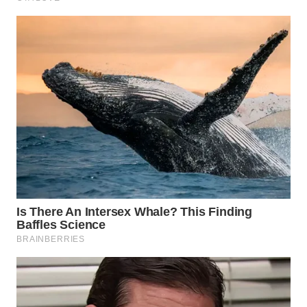
PRIANGAN
TIMUR
WN
SEMARANG
WN
SOLO
WN
BOROBUDUR
WN
MADURA
WN
SURABAYA