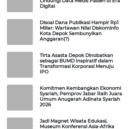
Lindungi Data Medis Pasien di Era
MAWAKA
Digital
ID
MARTABAT
Disoal Dana Publikasi Hampir Rp1
Miliar: Wartawan Nilai Diskominfo
NET
Kota Depok Sembunyikan
Anggaran(?)
PLN
WATCH
Tirta Asasta Depok Dinobatkan
sebagai BUMD Inspiratif dalam
MKLI
Transformasi Korporasi Menuju
IPO
LPKKI
Komitmen Kembangkan Ekonomi
Syariah, Pemprov Jabar Raih Juara
LKKI
Umum Anugerah Adinata Syariah
2026
KOPEKLIN
Jadi Magnet Wisata Edukasi,
PORTAL
Museum Konferensi Asia-Afrika