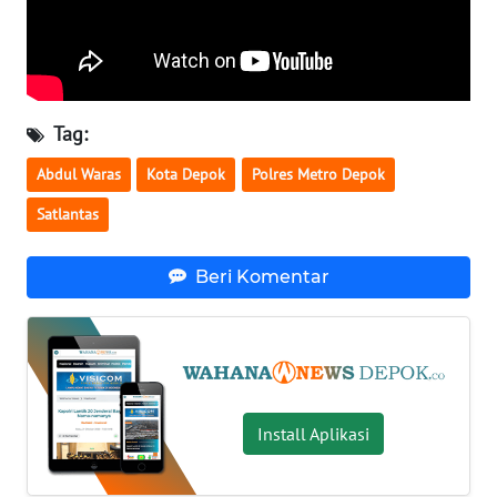
MALUKU
WN
MALUT
Tag:
WN
DAIRI
Abdul Waras
Kota Depok
Polres Metro Depok
Satlantas
WN
DANAU
Beri Komentar
TOBA
WN
NIAS
WN
Install Aplikasi
LANGKAT