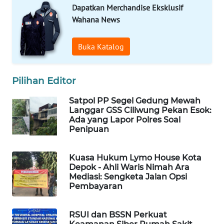
MAWAKA
Dapatkan Merchandise Eksklusif
ID
Wahana News
MARTABAT
Buka Katalog
NET
PLN
Pilihan Editor
WATCH
Satpol PP Segel Gedung Mewah
Langgar GSS Ciliwung Pekan Esok:
MKLI
Ada yang Lapor Polres Soal
Penipuan
LPKKI
Kuasa Hukum Lymo House Kota
LKKI
Depok - Ahli Waris Nimah Ara
Mediasi: Sengketa Jalan Opsi
Pembayaran
KOPEKLIN
RSUI dan BSSN Perkuat
PORTAL