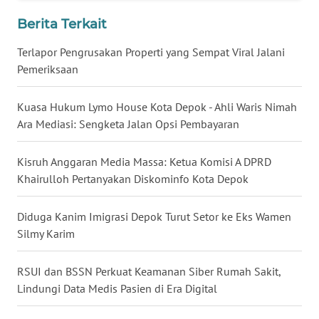
WN
TAPANULI
Berita Terkait
SELATAN
Terlapor Pengrusakan Properti yang Sempat Viral Jalani
Pemeriksaan
WN
TANJUNG
LESUNG
Kuasa Hukum Lymo House Kota Depok - Ahli Waris Nimah
Ara Mediasi: Sengketa Jalan Opsi Pembayaran
WN
KARO
Kisruh Anggaran Media Massa: Ketua Komisi A DPRD
Khairulloh Pertanyakan Diskominfo Kota Depok
WN
SIMALUNGUN
Diduga Kanim Imigrasi Depok Turut Setor ke Eks Wamen
Silmy Karim
WN
LABUHANBATU
RSUI dan BSSN Perkuat Keamanan Siber Rumah Sakit,
Lindungi Data Medis Pasien di Era Digital
WN
TAPANULI