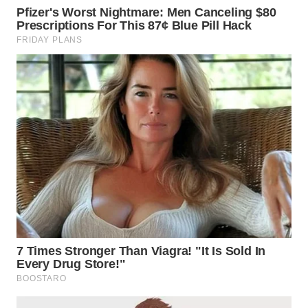
WN
CIANJUR
WN
KEPULAUAN
SERIBU
WN
TANGERANG
WN
BINJAI
WN
CIREBON
WN