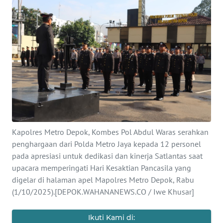
INDEKS
BERITA
KONTAK
KAMI
INFO
IKLAN
TENTANG
Kapolres Metro Depok, Kombes Pol Abdul Waras serahkan
KAMI
penghargaan dari Polda Metro Jaya kepada 12 personel
pada apresiasi untuk dedikasi dan kinerja Satlantas saat
PEDOMAN
upacara memperingati Hari Kesaktian Pancasila yang
MEDIA
SIBER
digelar di halaman apel Mapolres Metro Depok, Rabu
(1/10/2025).[DEPOK.WAHANANEWS.CO / Iwe Khusar]
REDAKSI
Ikuti Kami di: