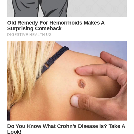
WN
NATUNA
WN
BINTAN
WN
MANDALIKA
WN
LIKUPANG
WN
LABUANBAJO
WN
BORNEO
Wahana