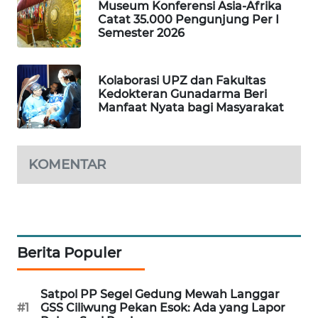
Museum Konferensi Asia-Afrika
NEWS
Catat 35.000 Pengunjung Per I
Semester 2026
METRO
SIANTAR
Kolaborasi UPZ dan Fakultas
NEWS
Kedokteran Gunadarma Beri
Manfaat Nyata bagi Masyarakat
METRO
MEDAN
NEWS
KOMENTAR
METRO
JAKARTA
NEWS
Berita Populer
KRT
NEWS
Satpol PP Segel Gedung Mewah Langgar
KARING
#1
GSS Ciliwung Pekan Esok: Ada yang Lapor