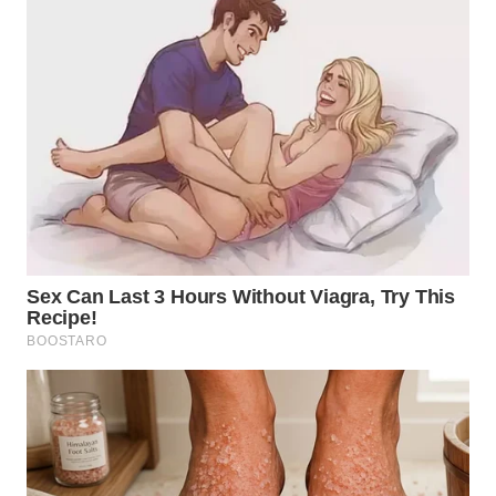
INDRAMAYU
WN
KUNINGAN
WN
MAJALENGKA
WN
SUBANG
WN
SUKABUMI
WN
PURWAKARTA
WN