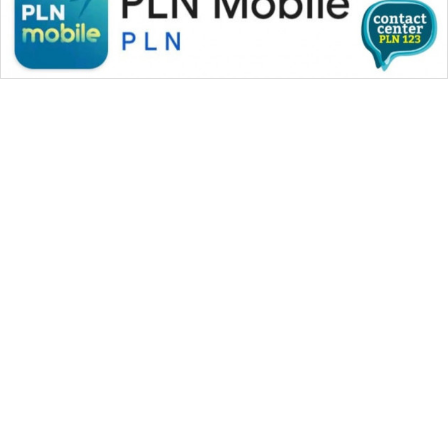
WAHANA MEDIA GROUP
|
|
|
WAHANA NEWS co
WAHANA TANI
WAHANA ADVOKAT
|
|
WAHANA INFRASTRUKTUR
WAHANA KONSUMEN
|
|
|
WAHANA LISTRIK
WAHANA TRAVEL
WAHANA TV
|
|
|
WAHANANEWS id
WAHANANEWS CO ID
WAHANANEWS NET
|
|
|
WAHANA SPORT ID
Wahana UMKM
Wahana Seleb