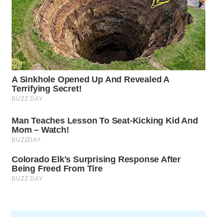
DESA
WISATA
LAPAK
WAHANA
Wahana
Network
KONSUMEN
LISTRIK
MASYARAKAT
KELISTRIKAN
WALINKI
ID