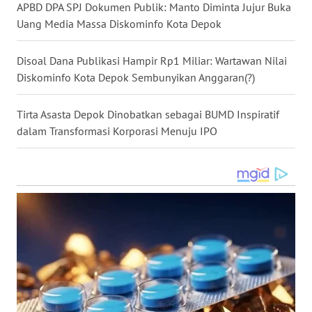
APBD DPA SPJ Dokumen Publik: Manto Diminta Jujur Buka
TENGAH
Uang Media Massa Diskominfo Kota Depok
WN DELI
SERDANG
Disoal Dana Publikasi Hampir Rp1 Miliar: Wartawan Nilai
Diskominfo Kota Depok Sembunyikan Anggaran(?)
WN
TEBING
Tirta Asasta Depok Dinobatkan sebagai BUMD Inspiratif
TINGGI
dalam Transformasi Korporasi Menuju IPO
WN
PAKPAK
WN
KARAWANG
WN
BEKASI