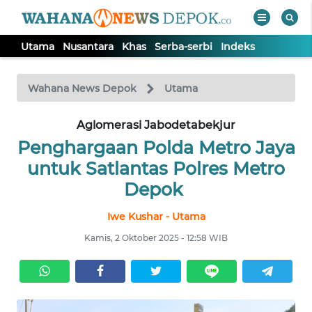
Utama
Nusantara
Khas
Serba-serbi
Indeks
WAHANA
Tutup
TV
Wahana News Depok
Utama
Aglomerasi Jabodetabekjur
UTAMA
Penghargaan Polda Metro Jaya
NUSANTARA
untuk Satlantas Polres Metro
Depok
KHAS
Iwe Kushar - Utama
Kamis, 2 Oktober 2025 - 12:58 WIB
SERBA-
SERBI
Informasi