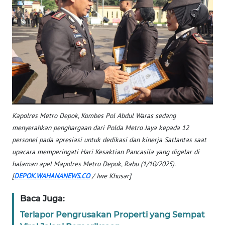
BABEL
WN
SUMBAR
WN
SUMSEL
WN
Kapolres Metro Depok, Kombes Pol Abdul Waras sedang
BENGKULU
menyerahkan penghargaan dari Polda Metro Jaya kepada 12
personel pada apresiasi untuk dedikasi dan kinerja Satlantas saat
WN
upacara memperingati Hari Kesaktian Pancasila yang digelar di
LAMPUNG
halaman apel Mapolres Metro Depok, Rabu (1/10/2025).
[
DEPOK.WAHANANEWS.CO
/ Iwe Khusar]
WN
JATENG
Baca Juga:
Terlapor Pengrusakan Properti yang Sempat
WN