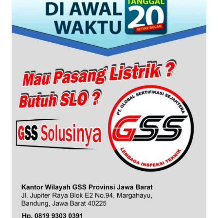
BANTEN
WN
NTT
WN
KEPRI
WN
PAPUA
WN
PAPUA
BARAT
WN
RIAU