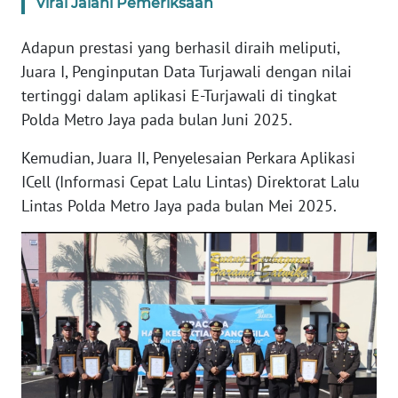
Viral Jalani Pemeriksaan
NUSANTARA
Adapun prestasi yang berhasil diraih meliputi,
WN
Juara I, Penginputan Data Turjawali dengan nilai
JOGJA
tertinggi dalam aplikasi E-Turjawali di tingkat
Polda Metro Jaya pada bulan Juni 2025.
WN
JATIM
Kemudian, Juara II, Penyelesaian Perkara Aplikasi
ICell (Informasi Cepat Lalu Lintas) Direktorat Lalu
WN
Lintas Polda Metro Jaya pada bulan Mei 2025.
BALI
WN
KALBAR
WN
KALTENG
WN