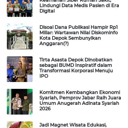
Keamanan Siber Rumah Sakit,
KONSUMEN
Lindungi Data Medis Pasien di Era
Digital
FORWAMKI
Disoal Dana Publikasi Hampir Rp1
Miliar: Wartawan Nilai Diskominfo
ALPERKLINAS
Kota Depok Sembunyikan
Anggaran(?)
FORJASIDA
Tirta Asasta Depok Dinobatkan
TAMBANG
sebagai BUMD Inspiratif dalam
NEWS
Transformasi Korporasi Menuju
IPO
SITUNGIR
NEWS
Komitmen Kembangkan Ekonomi
Syariah, Pemprov Jabar Raih Juara
Umum Anugerah Adinata Syariah
SIDIKALANG
2026
NEWS
Jadi Magnet Wisata Edukasi,
SIBARAGAS