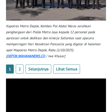
KALTARA
WN
KALSEL
Kapolres Metro Depok, Kombes Pol Abdul Waras serahkan
penghargaan dari Polda Metro Jaya kepada 12 personel pada
WN
apresiasi untuk dedikasi dan kinerja Satlantas saat upacara
KALTIM
memperingati Hari Kesaktian Pancasila yang digelar di halaman
apel Mapolres Metro Depok, Rabu (1/10/2025).
WN
[
DEPOK.WAHANANEWS.CO
/ Iwe Khusar]
SULSEL
1
2
Selanjutnya
Lihat Semua
WN
GORONTALO
WN
SULUT
WN