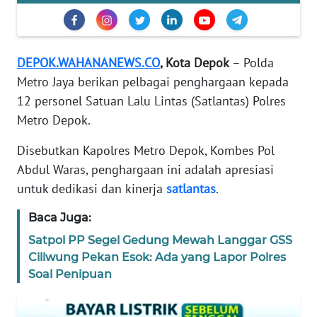
KARIR
DISCLAIMER
DEPOK.WAHANANEWS.CO
, Kota Depok
– Polda
Metro Jaya berikan pelbagai penghargaan kepada
Wahana
12 personel Satuan Lalu Lintas (Satlantas) Polres
News
Regional
Metro Depok.
Disebutkan Kapolres Metro Depok, Kombes Pol
WN
SUMUT
Abdul Waras, penghargaan ini adalah apresiasi
untuk dedikasi dan kinerja
satlantas
.
WN
Baca Juga:
JAKARTA
Satpol PP Segel Gedung Mewah Langgar GSS
WN
Ciliwung Pekan Esok: Ada yang Lapor Polres
JABAR
Soal Penipuan
WN