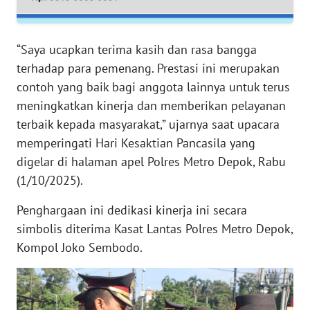
WN
SERAMBI
“Saya ucapkan terima kasih dan rasa bangga
WN
terhadap para pemenang. Prestasi ini merupakan
JAMBI
contoh yang baik bagi anggota lainnya untuk terus
meningkatkan kinerja dan memberikan pelayanan
WN
SULTRA
terbaik kepada masyarakat,” ujarnya saat upacara
memperingati Hari Kesaktian Pancasila yang
WN
digelar di halaman apel Polres Metro Depok, Rabu
NTB
(1/10/2025).
WN
Penghargaan ini dedikasi kinerja ini secara
SULTENG
simbolis diterima Kasat Lantas Polres Metro Depok,
Kompol Joko Sembodo.
WN
SULBAR
WN