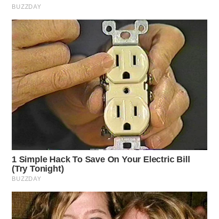
Media
Group
WAHANA
NEWS
WAHANA
TANI
WAHANA
ADVOKAT
WAHANA
INFRASTRUKTUR
WAHANA
KONSUMEN
WAHANA