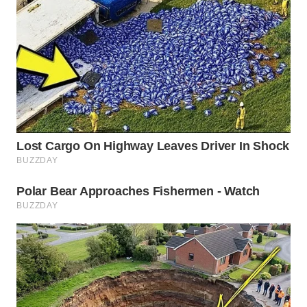
SPORT
WAHANA
UMKM
WAHANA
SELEB
WAHANA
PERSONA
WAHANA
OTOMOTIF
WAHANA
HEALTH
WAHANA