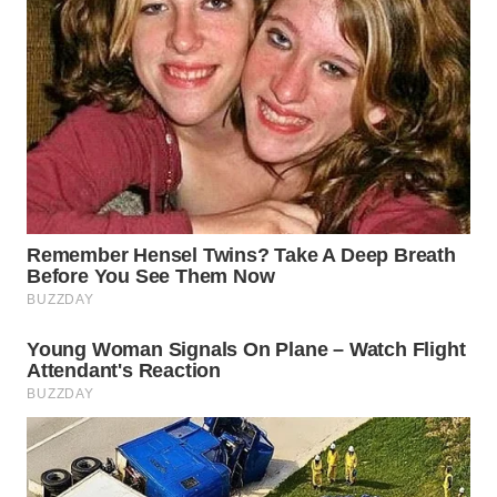
LISTRIK
WAHANA
TRAVEL
WAHANA
TV
WAHANANEWS
ID
WAHANANEWS
CO ID
WAHANANEWS
NET
WAHANA