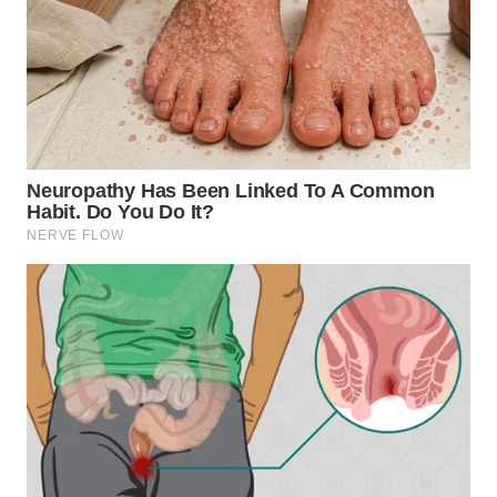
PRIANGAN
TIMUR
WN
SEMARANG
WN
SOLO
WN
BOROBUDUR
WN
MADURA
WN
SURABAYA