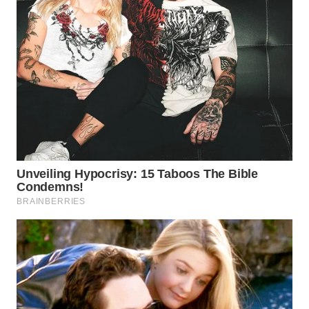
TENGAH
WN DELI
SERDANG
WN
TEBING
TINGGI
WN
PAKPAK
WN
KARAWANG
WN
BEKASI