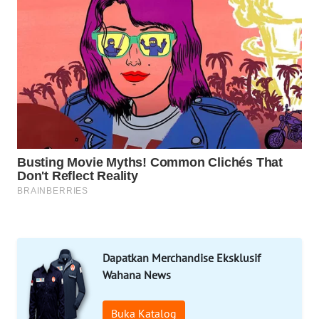
DESA
WISATA
LAPAK
WAHANA
Wahana
Network
KONSUMEN
LISTRIK
MASYARAKAT
KELISTRIKAN
Dapatkan Merchandise Eksklusif
WALINKI
Wahana News
ID
Buka Katalog