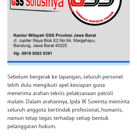
WN
SERAMBI
WN
JAMBI
WN
SULTRA
WN
NTB
Sebelum bergerak ke lapangan, seluruh personel
lebih dulu mengikuti apel kesiapan guna
WN
menerima arahan teknis pelaksanaan patroli
SULTENG
malam. Dalam arahannya, Ipda IK Suwinta meminta
seluruh anggota bertindak profesional, humanis,
WN
namun tetap tegas terhadap setiap bentuk
SULBAR
pelanggaran hukum.
WN