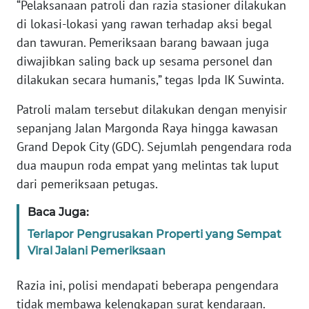
“Pelaksanaan patroli dan razia stasioner dilakukan
BABEL
di lokasi-lokasi yang rawan terhadap aksi begal
dan tawuran. Pemeriksaan barang bawaan juga
WN
diwajibkan saling back up sesama personel dan
SUMBAR
dilakukan secara humanis,” tegas Ipda IK Suwinta.
WN
Patroli malam tersebut dilakukan dengan menyisir
SUMSEL
sepanjang Jalan Margonda Raya hingga kawasan
Grand Depok City (GDC). Sejumlah pengendara roda
WN
dua maupun roda empat yang melintas tak luput
BENGKULU
dari pemeriksaan petugas.
WN
Baca Juga:
LAMPUNG
Terlapor Pengrusakan Properti yang Sempat
Viral Jalani Pemeriksaan
WN
JATENG
Razia ini, polisi mendapati beberapa pengendara
tidak membawa kelengkapan surat kendaraan.
WN