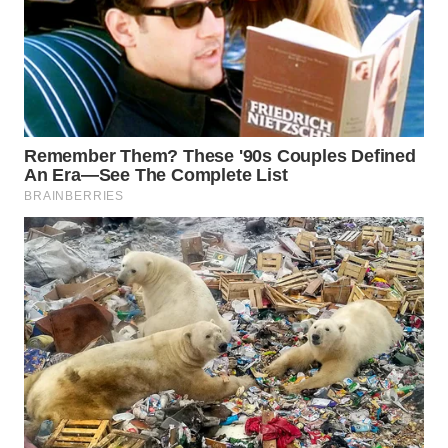
WN
BOGOR
WN
DEPOK
WN
TAPANULI
UTARA
WN
SAMOSIR
WN
PADANG
LAWAS
WN
SUMEDANG