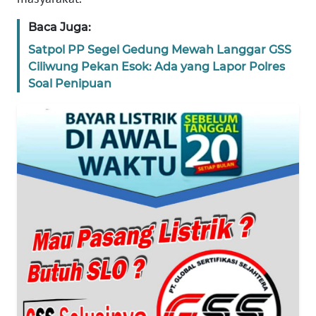
BANTEN
Baca Juga:
WN
Satpol PP Segel Gedung Mewah Langgar GSS
NTT
Ciliwung Pekan Esok: Ada yang Lapor Polres
Soal Penipuan
WN
KEPRI
WN
PAPUA
WN
PAPUA
BARAT
WN
RIAU