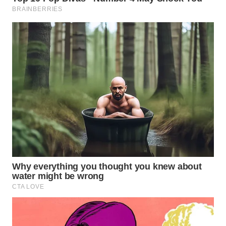
SPORT
WAHANA
UMKM
WAHANA
SELEB
WAHANA
PERSONA
WAHANA
OTOMOTIF
WAHANA
HEALTH
WAHANA