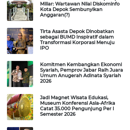
KONSUMEN
Miliar: Wartawan Nilai Diskominfo
Kota Depok Sembunyikan
Anggaran(?)
FORWAMKI
Tirta Asasta Depok Dinobatkan
ALPERKLINAS
sebagai BUMD Inspiratif dalam
Transformasi Korporasi Menuju
IPO
FORJASIDA
Komitmen Kembangkan Ekonomi
TAMBANG
Syariah, Pemprov Jabar Raih Juara
NEWS
Umum Anugerah Adinata Syariah
2026
SITUNGIR
NEWS
Jadi Magnet Wisata Edukasi,
Museum Konferensi Asia-Afrika
SIDIKALANG
Catat 35.000 Pengunjung Per I
NEWS
Semester 2026
SIBARAGAS