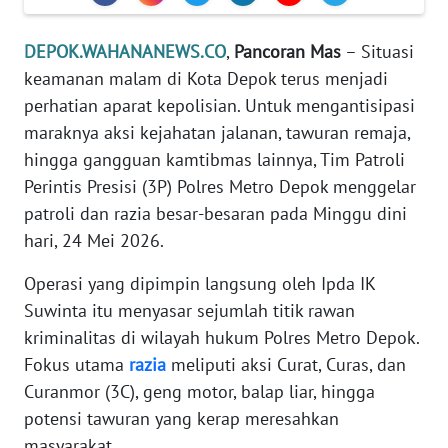
KARIR
DEPOK.WAHANANEWS.CO
,
Pancoran
Mas
– Situasi
DISCLAIMER
keamanan malam di Kota Depok terus menjadi
perhatian aparat kepolisian. Untuk mengantisipasi
Wahana
maraknya aksi kejahatan jalanan, tawuran remaja,
News
hingga gangguan kamtibmas lainnya, Tim Patroli
Regional
Perintis Presisi (3P) Polres Metro Depok menggelar
patroli dan razia besar-besaran pada Minggu dini
WN
SUMUT
hari, 24 Mei 2026.
Operasi yang dipimpin langsung oleh Ipda IK
WN
JAKARTA
Suwinta itu menyasar sejumlah titik rawan
kriminalitas di wilayah hukum Polres Metro Depok.
WN
Fokus utama
razia
meliputi aksi Curat, Curas, dan
JABAR
Curanmor (3C), geng motor, balap liar, hingga
potensi tawuran yang kerap meresahkan
WN
masyarakat.