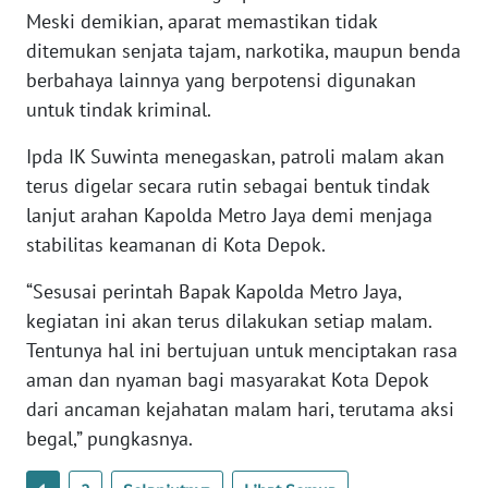
NUSANTARA
Meski demikian, aparat memastikan tidak
ditemukan senjata tajam, narkotika, maupun benda
WN
berbahaya lainnya yang berpotensi digunakan
JOGJA
untuk tindak kriminal.
Ipda IK Suwinta menegaskan, patroli malam akan
WN
JATIM
terus digelar secara rutin sebagai bentuk tindak
lanjut arahan Kapolda Metro Jaya demi menjaga
WN
stabilitas keamanan di Kota Depok.
BALI
“Sesusai perintah Bapak Kapolda Metro Jaya,
WN
kegiatan ini akan terus dilakukan setiap malam.
KALBAR
Tentunya hal ini bertujuan untuk menciptakan rasa
aman dan nyaman bagi masyarakat Kota Depok
WN
dari ancaman kejahatan malam hari, terutama aksi
KALTENG
begal,” pungkasnya.
WN