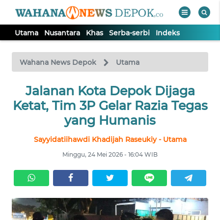
Utama
Nusantara
Khas
Serba-serbi
Indeks
WAHANA
Tutup
TV
Wahana News Depok
Utama
Jalanan Kota Depok Dijaga
UTAMA
Ketat, Tim 3P Gelar Razia Tegas
NUSANTARA
yang Humanis
Sayyidatiihawdi Khadijah Raseukiy - Utama
KHAS
Minggu, 24 Mei 2026 - 16:04 WIB
SERBA-
SERBI
Informasi