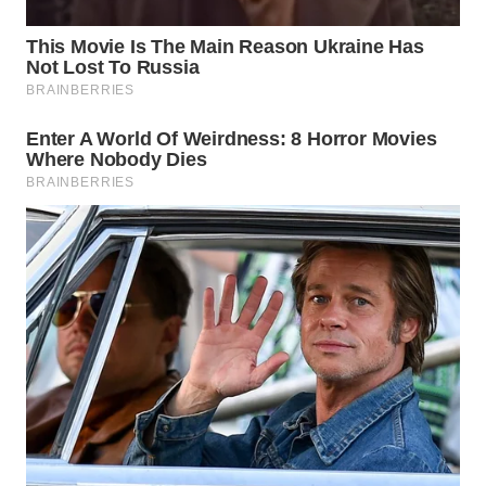
INDRAMAYU
WN
KUNINGAN
WN
MAJALENGKA
WN
SUBANG
WN
SUKABUMI
WN
PURWAKARTA
WN