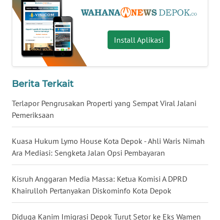
MALUKU
WN
Install Aplikasi
MALUT
WN
DAIRI
Berita Terkait
WN
Terlapor Pengrusakan Properti yang Sempat Viral Jalani
DANAU
Pemeriksaan
TOBA
Kuasa Hukum Lymo House Kota Depok - Ahli Waris Nimah
WN
Ara Mediasi: Sengketa Jalan Opsi Pembayaran
NIAS
Kisruh Anggaran Media Massa: Ketua Komisi A DPRD
WN
Khairulloh Pertanyakan Diskominfo Kota Depok
LANGKAT
Diduga Kanim Imigrasi Depok Turut Setor ke Eks Wamen