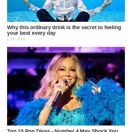
LISTRIK
WAHANA
TRAVEL
WAHANA
TV
WAHANANEWS
ID
WAHANANEWS
CO ID
WAHANANEWS
NET
WAHANA