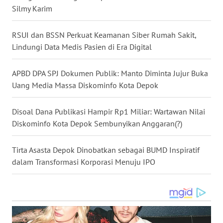
WN
Silmy Karim
TAPANULI
SELATAN
RSUI dan BSSN Perkuat Keamanan Siber Rumah Sakit,
Lindungi Data Medis Pasien di Era Digital
WN
TANJUNG
LESUNG
APBD DPA SPJ Dokumen Publik: Manto Diminta Jujur Buka
Uang Media Massa Diskominfo Kota Depok
WN
KARO
Disoal Dana Publikasi Hampir Rp1 Miliar: Wartawan Nilai
Diskominfo Kota Depok Sembunyikan Anggaran(?)
WN
SIMALUNGUN
Tirta Asasta Depok Dinobatkan sebagai BUMD Inspiratif
dalam Transformasi Korporasi Menuju IPO
WN
LABUHANBATU
WN
TAPANULI