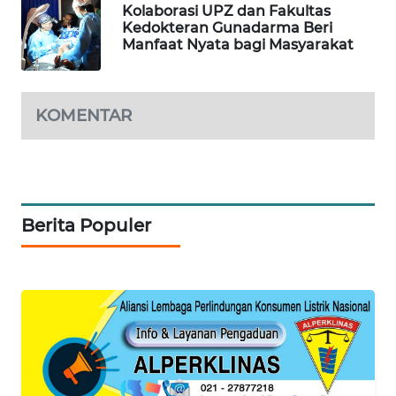
Kolaborasi UPZ dan Fakultas
NEWS
Kedokteran Gunadarma Beri
Manfaat Nyata bagi Masyarakat
METRO
SIANTAR
NEWS
KOMENTAR
METRO
MEDAN
NEWS
Berita Populer
METRO
JAKARTA
NEWS
KRT
NEWS
KARING