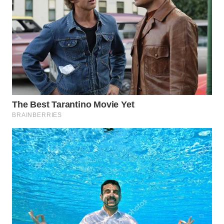
Media
Group
WAHANA
NEWS
WAHANA
TANI
WAHANA
ADVOKAT
WAHANA
INFRASTRUKTUR
WAHANA
KONSUMEN
WAHANA