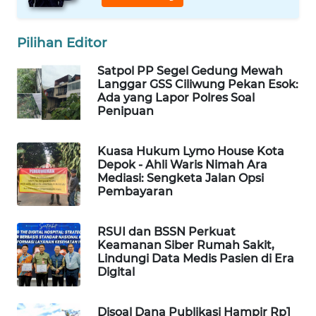
MAWAKA
ID
Pilihan Editor
MARTABAT
NET
Satpol PP Segel Gedung Mewah
Langgar GSS Ciliwung Pekan Esok:
Ada yang Lapor Polres Soal
PLN
Penipuan
WATCH
Kuasa Hukum Lymo House Kota
MKLI
Depok - Ahli Waris Nimah Ara
Mediasi: Sengketa Jalan Opsi
Pembayaran
LPKKI
RSUI dan BSSN Perkuat
LKKI
Keamanan Siber Rumah Sakit,
Lindungi Data Medis Pasien di Era
KOPEKLIN
Digital
PORTAL
Disoal Dana Publikasi Hampir Rp1