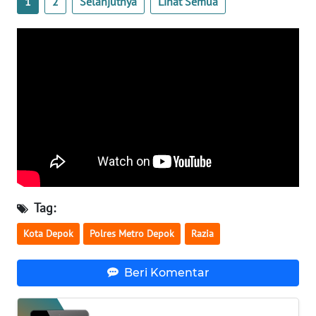
1
2
Selanjutnya
Lihat Semua
KALTARA
WN
KALSEL
WN
KALTIM
WN
SULSEL
WN
Tag:
GORONTALO
Kota Depok
Polres Metro Depok
Razia
WN
SULUT
Beri Komentar
WN