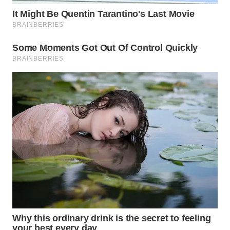
PRIANGAN
TIMUR
WN
SEMARANG
WN
SOLO
WN
BOROBUDUR
WN
MADURA
WN
SURABAYA