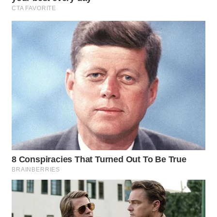
WN
NATUNA
WN
BINTAN
WN
MANDALIKA
WN
LIKUPANG
WN
LABUANBAJO
WN
BORNEO
Wahana