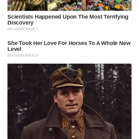
WN
CIANJUR
WN
KEPULAUAN
SERIBU
WN
TANGERANG
WN
BINJAI
WN
CIREBON
WN