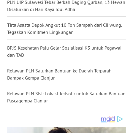
PLN UIP Sulawesi Tebar Berkah Daging Qurban, 13 Hewan
TENGAH
Disalurkan di Hari Raya Idul Adha
WN DELI
Tirta Asasta Depok Angkut 10 Ton Sampah dari Ciliwung,
SERDANG
Tegaskan Komitmen Lingkungan
WN
TEBING
BPJS Kesehatan Palu Gelar Sosialisasi K3 untuk Pegawai
TINGGI
dan TAD
WN
Relawan PLN Salurkan Bantuan ke Daerah Terparah
PAKPAK
Dampak Gempa Cianjur
WN
Relawan PLN Sisir Lokasi Terisolir untuk Salurkan Bantuan
KARAWANG
Pascagempa Cianjur
WN
BEKASI