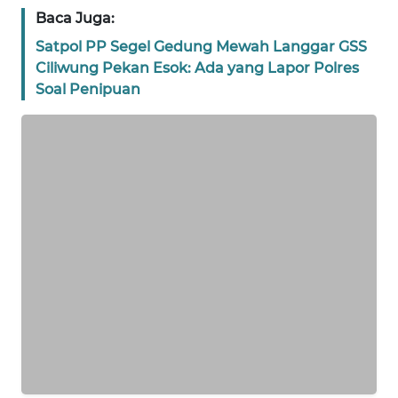
BANTEN
Baca Juga:
Satpol PP Segel Gedung Mewah Langgar GSS
WN
Ciliwung Pekan Esok: Ada yang Lapor Polres
NTT
Soal Penipuan
WN
KEPRI
WN
PAPUA
WN
PAPUA
BARAT
WN
RIAU