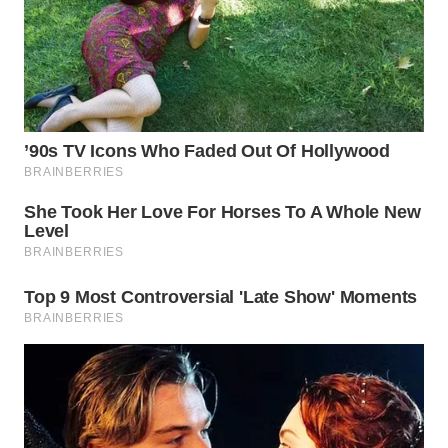
WN
CIANJUR
WN
KEPULAUAN
SERIBU
WN
TANGERANG
WN
BINJAI
WN
CIREBON
WN