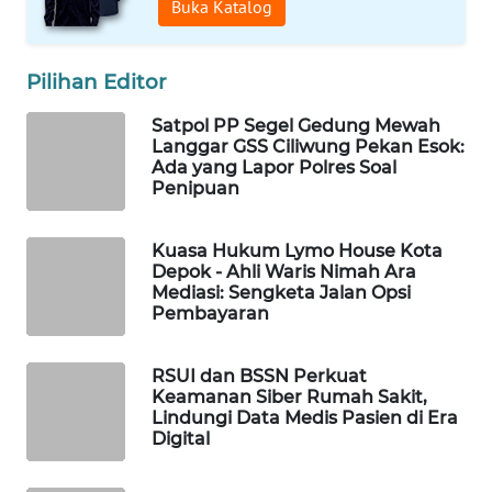
Buka Katalog
KONSUMEN
FORWAMKI
Pilihan Editor
Satpol PP Segel Gedung Mewah
ALPERKLINAS
Langgar GSS Ciliwung Pekan Esok:
Ada yang Lapor Polres Soal
FORJASIDA
Penipuan
TAMBANG
Kuasa Hukum Lymo House Kota
NEWS
Depok - Ahli Waris Nimah Ara
Mediasi: Sengketa Jalan Opsi
Pembayaran
SITUNGIR
NEWS
RSUI dan BSSN Perkuat
Keamanan Siber Rumah Sakit,
SIDIKALANG
Lindungi Data Medis Pasien di Era
NEWS
Digital
SIBARAGAS