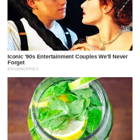
INDRAMAYU
WN
KUNINGAN
WN
MAJALENGKA
WN
SUBANG
WN
SUKABUMI
WN
PURWAKARTA
WN