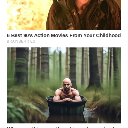
LISTRIK
WAHANA
TRAVEL
WAHANA
TV
WAHANANEWS
ID
WAHANANEWS
CO ID
WAHANANEWS
NET
WAHANA