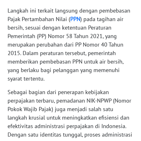
WN
SERAMBI
Langkah ini terkait langsung dengan pembebasan
Pajak Pertambahan Nilai (
PPN
) pada tagihan air
WN
bersih, sesuai dengan ketentuan Peraturan
JAMBI
Pemerintah (PP) Nomor 58 Tahun 2021, yang
merupakan perubahan dari PP Nomor 40 Tahun
WN
2015. Dalam peraturan tersebut, pemerintah
SULTRA
memberikan pembebasan PPN untuk air bersih,
yang berlaku bagi pelanggan yang memenuhi
WN
NTB
syarat tertentu.
Sebagai bagian dari penerapan kebijakan
WN
perpajakan terbaru, pemadanan NIK-NPWP (Nomor
SULTENG
Pokok Wajib Pajak) juga menjadi salah satu
langkah krusial untuk meningkatkan efisiensi dan
WN
SULBAR
efektivitas administrasi perpajakan di Indonesia.
Dengan satu identitas tunggal, proses administrasi
WN