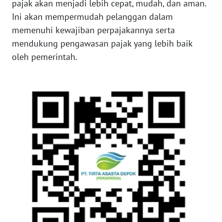
pajak akan menjadi lebih cepat, mudah, dan aman.
BABEL
Ini akan mempermudah pelanggan dalam
memenuhi kewajiban perpajakannya serta
WN
mendukung pengawasan pajak yang lebih baik
SUMBAR
oleh pemerintah.
WN
SUMSEL
WN
BENGKULU
WN
LAMPUNG
WN
JATENG
WN