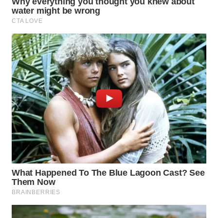
SPORT
WAHANA
UMKM
WAHANA
SELEB
WAHANA
PERSONA
WAHANA
OTOMOTIF
WAHANA
HEALTH
WAHANA