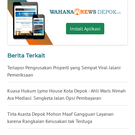
WN
TAPANULI
SELATAN
Install Aplikasi
WN
TANJUNG
LESUNG
Berita Terkait
WN
KARO
Terlapor Pengrusakan Properti yang Sempat Viral Jalani
Pemeriksaan
WN
SIMALUNGUN
Kuasa Hukum Lymo House Kota Depok - Ahli Waris Nimah
Ara Mediasi: Sengketa Jalan Opsi Pembayaran
WN
LABUHANBATU
Tirta Asasta Depok Mohon Maaf Gangguan Layanan
karena Rangkaian Kerusakan tak Terduga
WN
TAPANULI