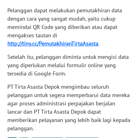
KALTARA
Pelanggan dapat melakukan pemutakhiran data
dengan cara yang sangat mudah, yaitu cukup
WN
memindai QR Code yang diberikan atau dapat
KALSEL
mengakses tautan di
http://tiny.cc/PemutakhiranTirtaAsasta
.
WN
KALTIM
Setelah itu, pelanggan diminta untuk mengisi data
yang diperlukan melalui formulir online yang
WN
SULSEL
tersedia di Google Form.
PT Tirta Asasta Depok mengimbau seluruh
WN
pelanggan untuk segera memperbarui data mereka
GORONTALO
agar proses administrasi perpajakan berjalan
lancar dan PT Tirta Asasta Depok dapat
WN
SULUT
memberikan pelayanan yang lebih baik lagi kepada
pelanggan.
WN