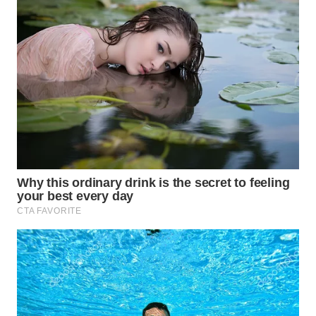
DESA
WISATA
LAPAK
WAHANA
Wahana
Network
KONSUMEN
LISTRIK
MASYARAKAT
KELISTRIKAN
WALINKI
ID