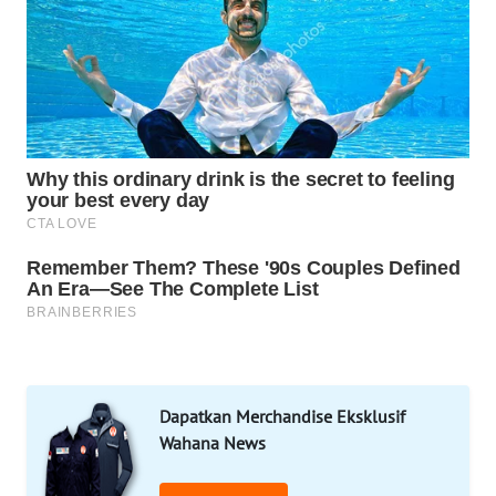
MAWAKA
ID
MARTABAT
NET
PLN
WATCH
MKLI
LPKKI
LKKI
Dapatkan Merchandise Eksklusif
KOPEKLIN
Wahana News
PORTAL