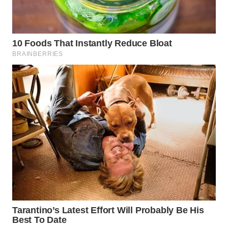
PRIANGAN
TIMUR
WN
SEMARANG
WN
SOLO
WN
BOROBUDUR
WN
MADURA
WN
SURABAYA