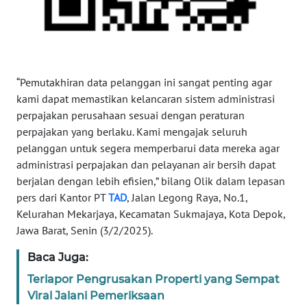
NUSANTARA
WN
JOGJA
“Pemutakhiran data pelanggan ini sangat penting agar
kami dapat memastikan kelancaran sistem administrasi
WN
JATIM
perpajakan perusahaan sesuai dengan peraturan
perpajakan yang berlaku. Kami mengajak seluruh
pelanggan untuk segera memperbarui data mereka agar
WN
BALI
administrasi perpajakan dan pelayanan air bersih dapat
berjalan dengan lebih efisien,” bilang Olik dalam lepasan
pers dari Kantor PT
TAD
, Jalan Legong Raya, No.1,
WN
Kelurahan Mekarjaya, Kecamatan Sukmajaya, Kota Depok,
KALBAR
Jawa Barat, Senin (3/2/2025).
WN
Baca Juga:
KALTENG
Terlapor Pengrusakan Properti yang Sempat
Viral Jalani Pemeriksaan
WN