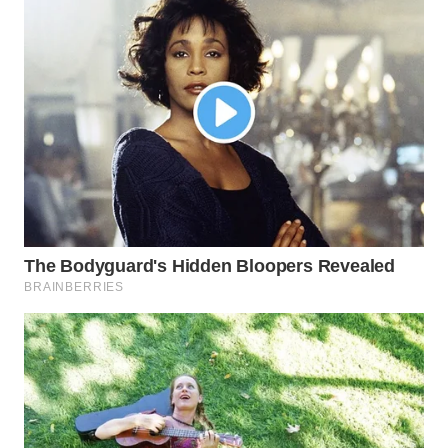
WN
BOGOR
WN
DEPOK
WN
TAPANULI
UTARA
WN
SAMOSIR
WN
PADANG
LAWAS
WN
SUMEDANG