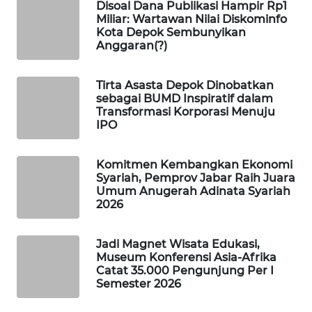
Disoal Dana Publikasi Hampir Rp1
NEWS
Miliar: Wartawan Nilai Diskominfo
Kota Depok Sembunyikan
Anggaran(?)
METRO
SIANTAR
NEWS
Tirta Asasta Depok Dinobatkan
sebagai BUMD Inspiratif dalam
Transformasi Korporasi Menuju
METRO
IPO
MEDAN
NEWS
Komitmen Kembangkan Ekonomi
Syariah, Pemprov Jabar Raih Juara
METRO
Umum Anugerah Adinata Syariah
JAKARTA
2026
NEWS
Jadi Magnet Wisata Edukasi,
KRT
Museum Konferensi Asia-Afrika
NEWS
Catat 35.000 Pengunjung Per I
Semester 2026
KARING