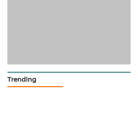
BERKAT
NEWS
BERAMPU
NEWS
ANUGERAH
NEWS
Trending
AKHLAK
ID
PERAPKI
NEWS
SONYA
ASA