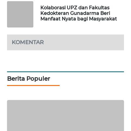
NEWS
Kolaborasi UPZ dan Fakultas
Kedokteran Gunadarma Beri
JURNAL
Manfaat Nyata bagi Masyarakat
MARITIM
HUMBANG
KOMENTAR
NEWS
GARONGGANG
NEWS
Berita Populer
FISUELRI
ID
ENERGI
NEWS
CILEUNGSI
NEWS