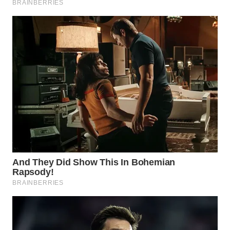
WN
NATUNA
WN
BINTAN
WN
MANDALIKA
WN
LIKUPANG
WN
LABUANBAJO
WN
BORNEO
Wahana