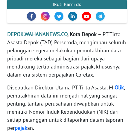
Ikuti Kami di:
KARIR
DISCLAIMER
DEPOK.WAHANANEWS.CO
, Kota Depok
– PT Tirta
Wahana
Asasta Depok (TAD) Perseroda, mengimbau seluruh
News
Regional
pelanggan segera melakukan pemutakhiran data
pribadi mereka sebagai bagian dari upaya
WN
mendukung tertib administrasi pajak, khususnya
SUMUT
dalam era sistem perpajakan Coretax.
WN
Disebutkan Direktur Utama PT Tirta Asasta, M
Olik
,
JAKARTA
pemutakhiran data ini menjadi hal yang sangat
penting, lantara perusahaan diwajibkan untuk
WN
memiliki Nomor Induk Kependudukan (NIK) dari
JABAR
setiap pelanggan untuk dilaporkan dalam laporan
per
pajak
an.
WN