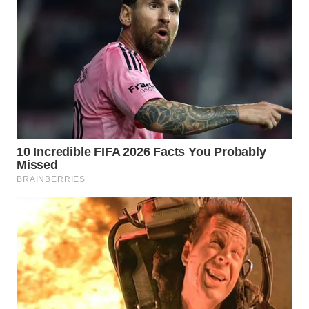
Media
Group
WAHANA
NEWS
WAHANA
TANI
WAHANA
ADVOKAT
WAHANA
INFRASTRUKTUR
WAHANA
KONSUMEN
WAHANA