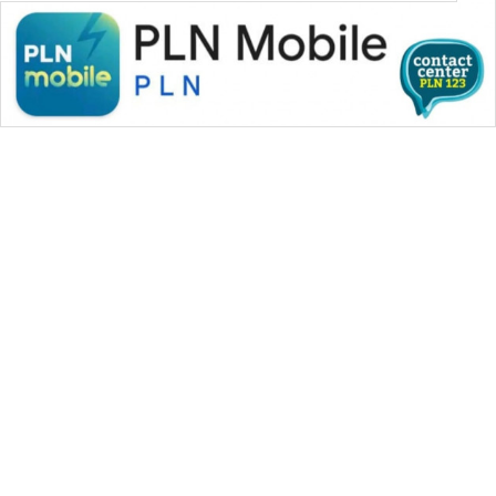
WAHANA MEDIA GROUP
|
|
|
WAHANA NEWS co
WAHANA TANI
WAHANA ADVOKAT
|
|
WAHANA INFRASTRUKTUR
WAHANA KONSUMEN
|
|
|
WAHANA LISTRIK
WAHANA TRAVEL
WAHANA TV
|
|
|