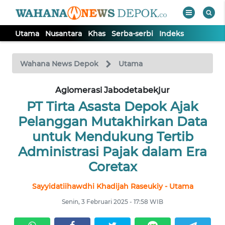
Utama
Nusantara
Khas
Serba-serbi
Indeks
WAHANA
Tutup
TV
Wahana News Depok
Utama
Aglomerasi Jabodetabekjur
UTAMA
PT Tirta Asasta Depok Ajak
NUSANTARA
Pelanggan Mutakhirkan Data
untuk Mendukung Tertib
KHAS
Administrasi Pajak dalam Era
Coretax
SERBA-
Sayyidatiihawdhi Khadijah Raseukiy - Utama
SERBI
Senin, 3 Februari 2025 - 17:58 WIB
Informasi