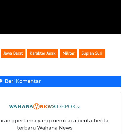
Jawa Barat
Karakter Anak
Militer
Supian Suri
Beri Komentar
 orang pertama yang membaca berita-berita
terbaru Wahana News