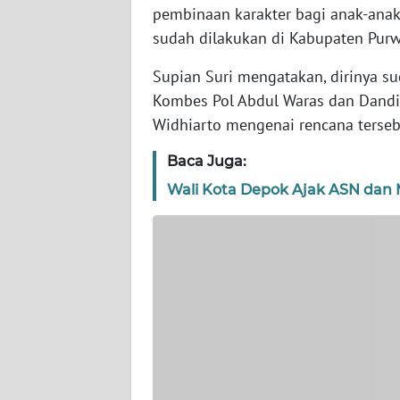
pembinaan karakter bagi anak-anak 
WN
sudah dilakukan di Kabupaten Purw
NTT
Supian Suri mengatakan, dirinya s
WN
Kombes Pol Abdul Waras dan Dandim
KEPRI
Widhiarto mengenai rencana terseb
WN
Baca Juga:
PAPUA
Wali Kota Depok Ajak ASN dan 
WN
PAPUA
BARAT
WN
RIAU
WN
SERAMBI