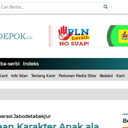
ba-serbi
Indeks
Kami
Info Iklan
Tentang Kami
Pedoman Media Siber
Redaksi
Karir
erasi Jabodetabekjur
B
an Karakter Anak ala