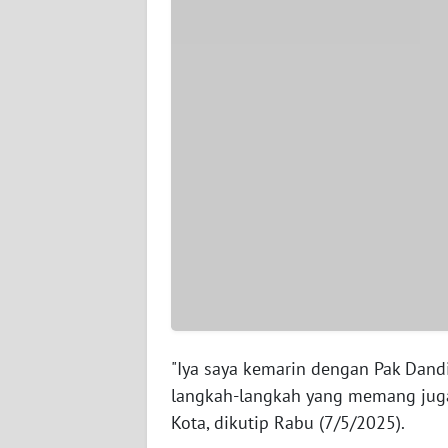
WN
JAMBI
WN
SULTRA
WN
NTB
WN
SULTENG
WN
SULBAR
"Iya saya kemarin dengan Pak Dand
langkah-langkah yang memang juga
WN
Kota, dikutip Rabu (7/5/2025).
BABEL