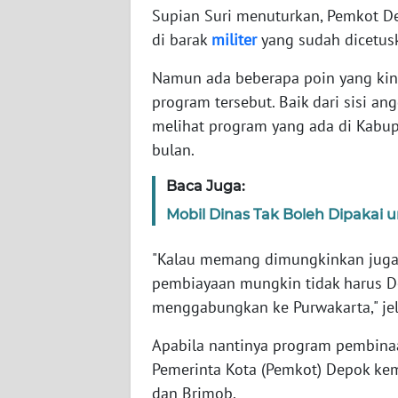
Supian Suri menuturkan, Pemkot D
WN
di barak
militer
yang sudah dicetusk
SUMBAR
Namun ada beberapa poin yang kin
program tersebut. Baik dari sisi 
WN
SUMSEL
melihat program yang ada di Kabup
bulan.
WN
BENGKULU
Baca Juga:
Mobil Dinas Tak Boleh Dipakai u
WN
LAMPUNG
"Kalau memang dimungkinkan juga 
pembiayaan mungkin tidak harus De
WN
menggabungkan ke Purwakarta," jel
JATENG
Apabila nantinya program pembinaan
WN
Pemerinta Kota (Pemkot) Depok ke
NUSANTARA
dan Brimob.