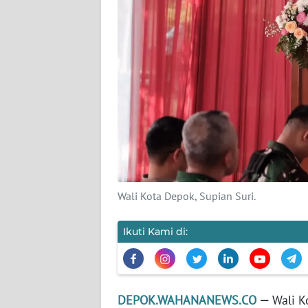
DISCLAIMER
Wahana
News
Regional
WN
SUMUT
WN
JAKARTA
Wali Kota Depok, Supian Suri.
WN
Ikuti Kami di:
JABAR
WN
BANTEN
DEPOK.WAHANANEWS.CO
—
Wali K