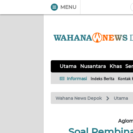
MENU
WAHANA
Tutup
TV
UTAMA
NUSANTARA
Utama
Nusantara
Khas
Ser
KHAS
Informasi
Indeks Berita
Kontak 
SERBA-
Wahana News Depok
Utama
SERBI
Informasi
Aglom
Soal Pembina
INDEKS