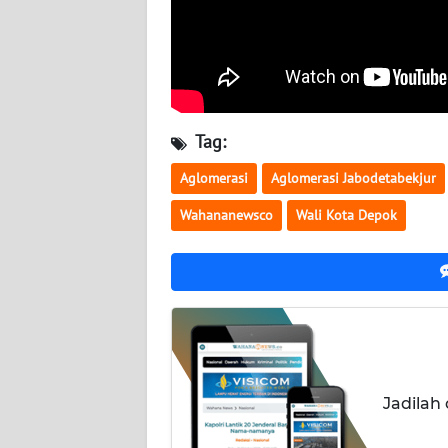
WN
KALSEL
WN
KALTIM
Tag:
Aglomerasi
Aglomerasi Jabodetabekjur
WN
SULSEL
Wahananewsco
Wali Kota Depok
WN
GORONTALO
WN
SULUT
WN
Jadilah
MALUKU