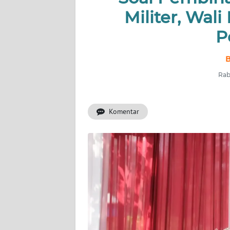
BERITA
Militer, Wal
KONTAK
P
KAMI
B
INFO
Rab
IKLAN
TENTANG
Komentar
KAMI
PEDOMAN
MEDIA
SIBER
REDAKSI
KARIR