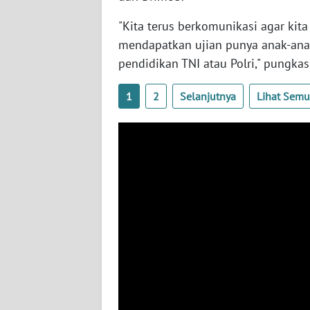
"Kita terus berkomunikasi agar ki
WN
JOGJA
mendapatkan ujian punya anak-anak
pendidikan TNI atau Polri," pungkas
WN
JATIM
1
2
Selanjutnya
Lihat Sem
WN
BALI
WN
KALBAR
WN
KALTENG
WN
KALTARA