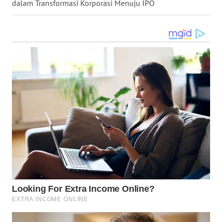
WN
dalam Transformasi Korporasi Menuju IPO
TAPANULI
SELATAN
WN
TANJUNG
LESUNG
WN
KARO
WN
SIMALUNGUN
WN
LABUHANBATU
WN
TAPANULI