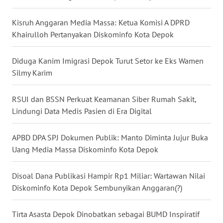
MALUKU
Kisruh Anggaran Media Massa: Ketua Komisi A DPRD
WN
Khairulloh Pertanyakan Diskominfo Kota Depok
MALUT
Diduga Kanim Imigrasi Depok Turut Setor ke Eks Wamen
WN
Silmy Karim
DAIRI
RSUI dan BSSN Perkuat Keamanan Siber Rumah Sakit,
WN
Lindungi Data Medis Pasien di Era Digital
DANAU
TOBA
APBD DPA SPJ Dokumen Publik: Manto Diminta Jujur Buka
Uang Media Massa Diskominfo Kota Depok
WN
NIAS
Disoal Dana Publikasi Hampir Rp1 Miliar: Wartawan Nilai
Diskominfo Kota Depok Sembunyikan Anggaran(?)
WN
LANGKAT
Tirta Asasta Depok Dinobatkan sebagai BUMD Inspiratif