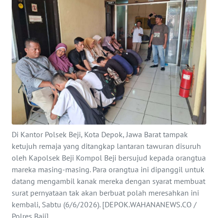
INDEKS
BERITA
KONTAK
KAMI
INFO
IKLAN
TENTANG
KAMI
Di Kantor Polsek Beji, Kota Depok, Jawa Barat tampak
ketujuh remaja yang ditangkap lantaran tawuran disuruh
PEDOMAN
oleh Kapolsek Beji Kompol Beji bersujud kepada orangtua
MEDIA
mareka masing-masing. Para orangtua ini dipanggil untuk
SIBER
datang mengambil kanak mereka dengan syarat membuat
surat pernyataan tak akan berbuat polah meresahkan ini
REDAKSI
kembali, Sabtu (6/6/2026). [DEPOK.WAHANANEWS.CO /
Polres Baji]