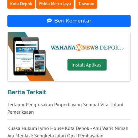
Kota Depok
Polda Metro Jaya
Tawuran
KALTARA
WN
Beri Komentar
KALSEL
WN
KALTIM
Install Aplikasi
WN
SULSEL
WN
Berita Terkait
GORONTALO
Terlapor Pengrusakan Properti yang Sempat Viral Jalani
WN
Pemeriksaan
SULUT
Kuasa Hukum Lymo House Kota Depok - Ahli Waris Nimah
WN
Ara Mediasi: Sengketa Jalan Opsi Pembayaran