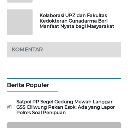
NEWS
Kolaborasi UPZ dan Fakultas
METRO
Kedokteran Gunadarma Beri
SIANTAR
Manfaat Nyata bagi Masyarakat
NEWS
METRO
KOMENTAR
MEDAN
NEWS
METRO
JAKARTA
Berita Populer
NEWS
Satpol PP Segel Gedung Mewah Langgar
KRT
#1
GSS Ciliwung Pekan Esok: Ada yang Lapor
NEWS
Polres Soal Penipuan
KARING