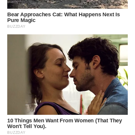
Media
Group
WAHANA
NEWS
WAHANA
TANI
WAHANA
ADVOKAT
WAHANA
INFRASTRUKTUR
WAHANA
KONSUMEN
WAHANA