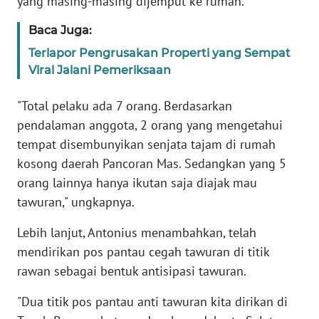
yang masing-masing dijemput ke rumah.
BABEL
Baca Juga:
WN
Terlapor Pengrusakan Properti yang Sempat
SUMBAR
Viral Jalani Pemeriksaan
"Total pelaku ada 7 orang. Berdasarkan
WN
SUMSEL
pendalaman anggota, 2 orang yang mengetahui
tempat disembunyikan senjata tajam di rumah
WN
kosong daerah Pancoran Mas. Sedangkan yang 5
BENGKULU
orang lainnya hanya ikutan saja diajak mau
tawuran," ungkapnya.
WN
LAMPUNG
Lebih lanjut, Antonius menambahkan, telah
mendirikan pos pantau cegah tawuran di titik
WN
rawan sebagai bentuk antisipasi tawuran.
JATENG
"Dua titik pos pantau anti tawuran kita dirikan di
WN