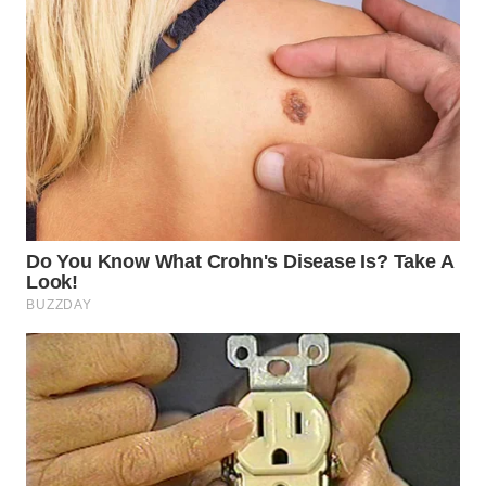
PRIANGAN
TIMUR
WN
SEMARANG
WN
SOLO
WN
BOROBUDUR
WN
MADURA
WN
SURABAYA