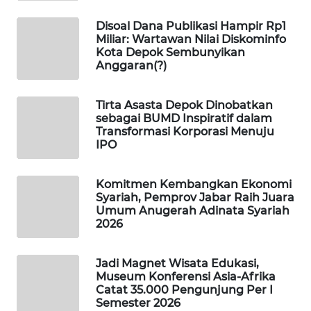
KONSUMEN
Disoal Dana Publikasi Hampir Rp1
Miliar: Wartawan Nilai Diskominfo
FORWAMKI
Kota Depok Sembunyikan
Anggaran(?)
ALPERKLINAS
Tirta Asasta Depok Dinobatkan
sebagai BUMD Inspiratif dalam
FORJASIDA
Transformasi Korporasi Menuju
IPO
TAMBANG
NEWS
Komitmen Kembangkan Ekonomi
Syariah, Pemprov Jabar Raih Juara
SITUNGIR
Umum Anugerah Adinata Syariah
NEWS
2026
SIDIKALANG
Jadi Magnet Wisata Edukasi,
NEWS
Museum Konferensi Asia-Afrika
Catat 35.000 Pengunjung Per I
Semester 2026
SIBARAGAS