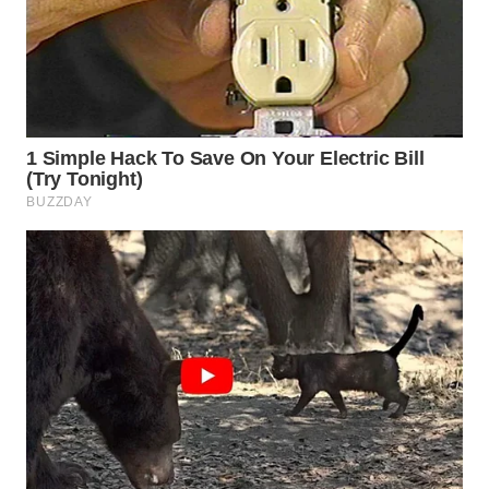
WN
NATUNA
WN
BINTAN
WN
MANDALIKA
WN
LIKUPANG
WN
LABUANBAJO
WN
BORNEO
Wahana