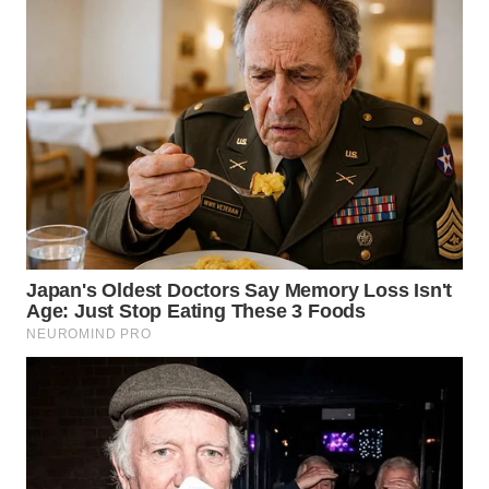
TENGAH
WN DELI
SERDANG
WN
TEBING
TINGGI
WN
PAKPAK
WN
KARAWANG
WN
BEKASI