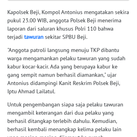
WN
SERAMBI
Kapolsek Beji, Kompol Antonius mengatakan sekira
pukul 23.00 WIB, anggota Polsek Beji menerima
WN
laporan dari saluran khusus Polri 110 bahwa
JAMBI
terjadi
tawuran
sekitar SPBU Beji.
WN
"Anggota patroli langsung menuju TKP dibantu
SULTRA
warga mengamankan pelaku tawuran yang sudah
kabur kocar-kacir. Ada yang berupaya kabur ke
WN
gang sempit namun berhasil diamankan," ujar
NTB
Antonius didampingi Kanit Reskrim Polsek Beji,
Iptu Ahmad Lailatul.
WN
SULTENG
Untuk pengembangan siapa saja pelaku tawuran
mengambil keterangan dari dua pelaku yang
WN
berhasil ditangkap terlebih dahulu. Kemudian,
SULBAR
berhasil kembali menangkap kelima pelaku lain
WN