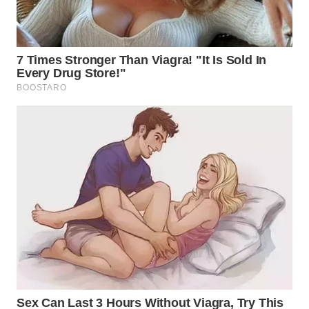
WN
CIANJUR
WN
KEPULAUAN
SERIBU
WN
TANGERANG
WN
BINJAI
WN
CIREBON
WN