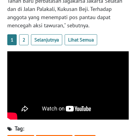
Tanah Baru perbatasan Jagakarsa Jakarta Selatan
NUSANTARA
dan di Jalan Palakali, Kukusan Beji. Terhadap
anggota yang menempati pos pantau dapat
WN
mencegah aksi tawuran," sebutnya.
JOGJA
1
2
Selanjutnya
Lihat Semua
WN
JATIM
WN
BALI
WN
KALBAR
WN
KALTENG
Tag:
WN