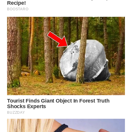
INDRAMAYU
WN
KUNINGAN
WN
MAJALENGKA
WN
SUBANG
WN
SUKABUMI
WN
PURWAKARTA
WN