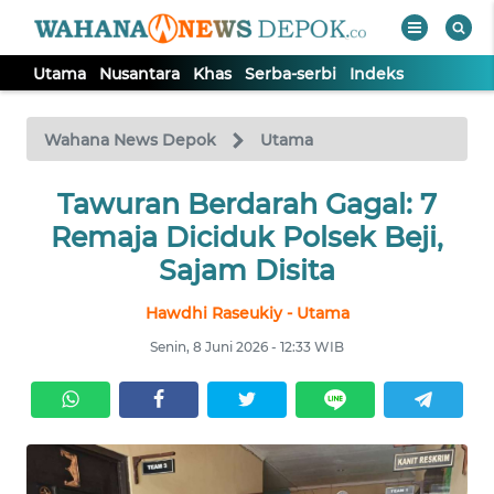
Utama
Nusantara
Khas
Serba-serbi
Indeks
WAHANA
Tutup
TV
Wahana News Depok
Utama
Tawuran Berdarah Gagal: 7
UTAMA
Remaja Diciduk Polsek Beji,
NUSANTARA
Sajam Disita
Hawdhi Raseukiy - Utama
KHAS
Senin, 8 Juni 2026 - 12:33 WIB
SERBA-
SERBI
Informasi