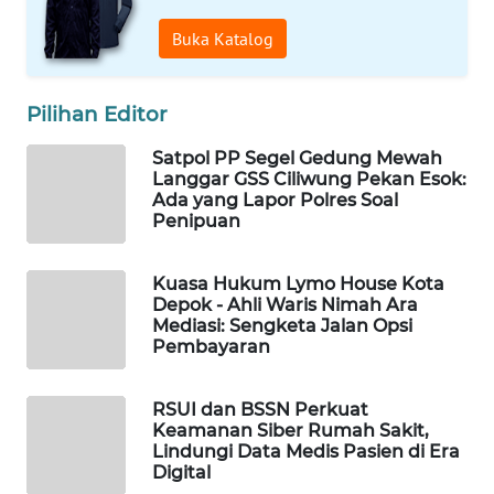
MAWAKA
ID
Buka Katalog
MARTABAT
NET
Pilihan Editor
Satpol PP Segel Gedung Mewah
PLN
Langgar GSS Ciliwung Pekan Esok:
WATCH
Ada yang Lapor Polres Soal
Penipuan
MKLI
Kuasa Hukum Lymo House Kota
Depok - Ahli Waris Nimah Ara
LPKKI
Mediasi: Sengketa Jalan Opsi
Pembayaran
LKKI
RSUI dan BSSN Perkuat
KOPEKLIN
Keamanan Siber Rumah Sakit,
Lindungi Data Medis Pasien di Era
Digital
PORTAL