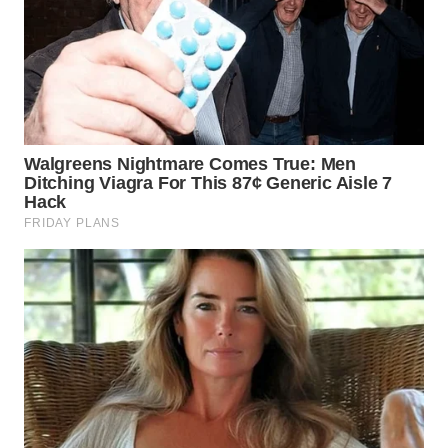
WN
BOGOR
WN
DEPOK
WN
TAPANULI
UTARA
WN
SAMOSIR
WN
PADANG
LAWAS
WN
SUMEDANG