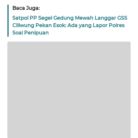
BANTEN
Baca Juga:
Satpol PP Segel Gedung Mewah Langgar GSS
WN
NTT
Ciliwung Pekan Esok: Ada yang Lapor Polres
Soal Penipuan
WN
KEPRI
WN
PAPUA
WN
PAPUA
BARAT
WN
RIAU