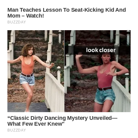
LISTRIK
WAHANA
TRAVEL
WAHANA
TV
WAHANANEWS
ID
WAHANANEWS
CO ID
WAHANANEWS
NET
WAHANA