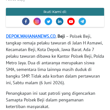
KARIR
Ikuti Kami di:
DISCLAIMER
Wahana
News
DEPOK.WAHANANEWS.CO
,
Beji
– Polsek Beji,
Regional
tangkap remaja pelaku tawuran di Jalan H Asmawi,
Kecamatan Beji, Kota Depok, Jawa Barat. Ada 7
WN
pelaku tawuran dibawa ke Kantor Polsek Beji, Polda
SUMUT
Metro Jaya. Dua di antaranya merupakan siswa
SMA, sementara lima lainnya masih duduk di
WN
bangku SMP. Tidak ada korban dalam pertawuran
JAKARTA
ini, Sabtu malam (6 Juni 2026).
WN
Penangkapan ini saat patroli yang digencarkan
JABAR
Samapta Polsek Beji dalam pengamanan
ketertiban masyarakat.
WN