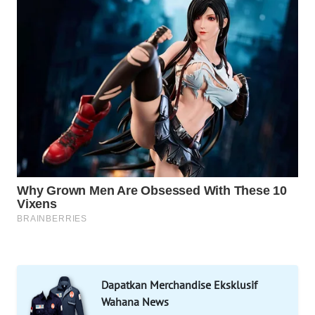
DESA
WISATA
LAPAK
WAHANA
Wahana
Network
KONSUMEN
LISTRIK
MASYARAKAT
KELISTRIKAN
WALINKI
ID
Dapatkan Merchandise Eksklusif
Wahana News