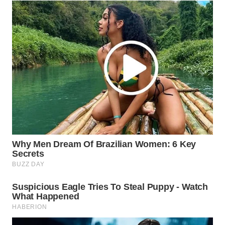
SPORT
WAHANA
UMKM
WAHANA
SELEB
WAHANA
PERSONA
WAHANA
OTOMOTIF
WAHANA
HEALTH
WAHANA