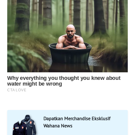
DESA
WISATA
LAPAK
WAHANA
Wahana
Network
KONSUMEN
LISTRIK
MASYARAKAT
KELISTRIKAN
WALINKI
Dapatkan Merchandise Eksklusif
ID
Wahana News