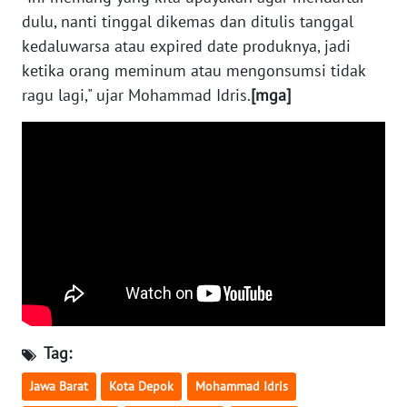
NUSANTARA
dulu, nanti tinggal dikemas dan ditulis tanggal
kedaluwarsa atau expired date produknya, jadi
WN
ketika orang meminum atau mengonsumsi tidak
JOGJA
ragu lagi," ujar Mohammad Idris.
[mga]
WN
JATIM
WN
BALI
WN
KALBAR
WN
KALTENG
Tag:
Jawa Barat
Kota Depok
Mohammad Idris
WN