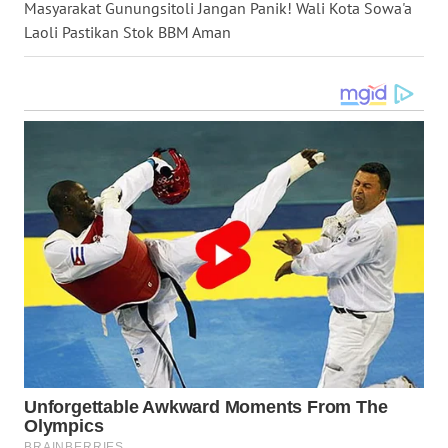
WN
Masyarakat Gunungsitoli Jangan Panik! Wali Kota Sowa'a
TAPANULI
Laoli Pastikan Stok BBM Aman
SELATAN
WN
TANJUNG
LESUNG
WN
KARO
WN
SIMALUNGUN
WN
LABUHANBATU
WN
TAPANULI