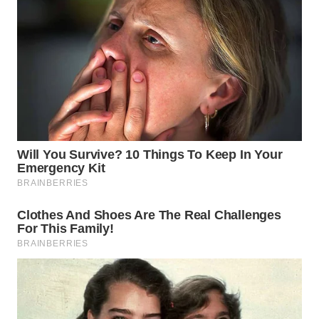
WN
NATUNA
WN
BINTAN
WN
MANDALIKA
WN
LIKUPANG
WN
LABUANBAJO
WN
BORNEO
Wahana