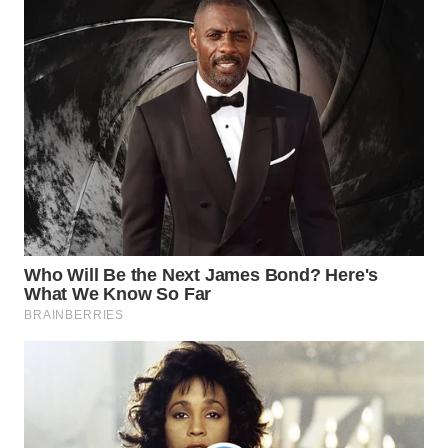
WN
BOGOR
WN
DEPOK
WN
TAPANULI
UTARA
WN
SAMOSIR
WN
PADANG
LAWAS
WN
SUMEDANG