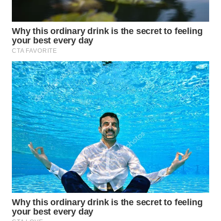
INDRAMAYU
WN
KUNINGAN
WN
MAJALENGKA
WN
SUBANG
WN
SUKABUMI
WN
PURWAKARTA
WN