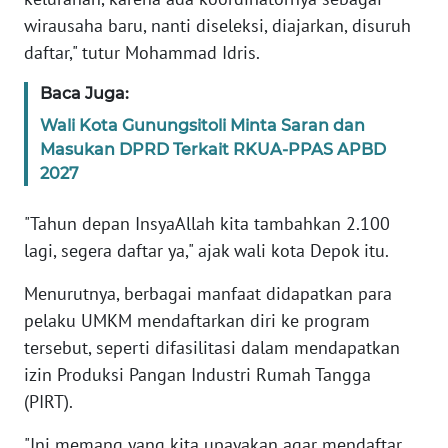
BABEL
wirausaha baru, nanti diseleksi, diajarkan, disuruh
daftar," tutur Mohammad Idris.
WN
Baca Juga:
SUMBAR
Wali Kota Gunungsitoli Minta Saran dan
WN
Masukan DPRD Terkait RKUA-PPAS APBD
SUMSEL
2027
WN
"Tahun depan InsyaAllah kita tambahkan 2.100
BENGKULU
lagi, segera daftar ya," ajak wali kota Depok itu.
Menurutnya, berbagai manfaat didapatkan para
WN
LAMPUNG
pelaku UMKM mendaftarkan diri ke program
tersebut, seperti difasilitasi dalam mendapatkan
WN
izin Produksi Pangan Industri Rumah Tangga
JATENG
(PIRT).
"Ini memang yang kita upayakan agar mendaftar
WN