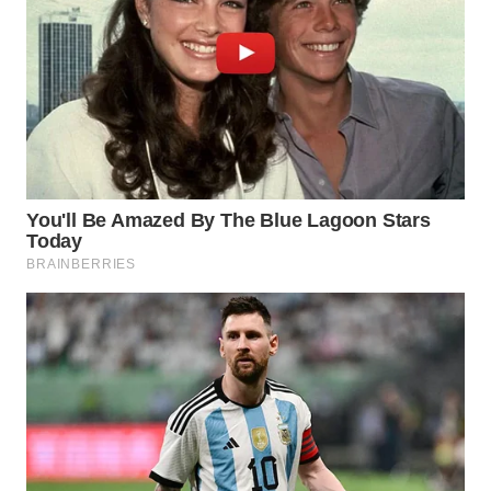
Media
Group
WAHANA
NEWS
WAHANA
TANI
WAHANA
ADVOKAT
WAHANA
INFRASTRUKTUR
WAHANA
KONSUMEN
WAHANA