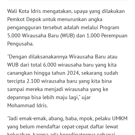
WN
SERAMBI
Wali Kota Idris mengatakan, upaya yang dilakukan
Pemkot Depok untuk menurunkan angka
WN
pengangguran tersebut adalah melalui Program
JAMBI
5.000 Wirausaha Baru (WUB) dan 1.000 Perempuan
Pengusaha.
WN
SULTRA
"Dengan dilaksanakannya Wirausaha Baru atau
WUB dari total 6.000 wirausaha baru yang kita
WN
canangkan hingga tahun 2024, sekarang sudah
NTB
tercipta 2.100 wirausaha baru yang kita bina
sampai mereka menjadi wirausaha yang ke
WN
SULTENG
depannya bisa lebih maju lagi," ujar
Mohammad Idris.
WN
"Jadi emak-emak, abang, baba, mpok, pelaku UMKM
SULBAR
yang belum mendaftar cepat-cepat daftar lewat
kelurahan, karena ada koordinatornya sebagai
WN