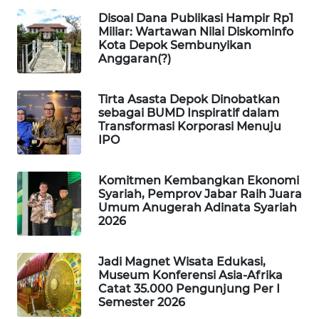
KONSUMEN
Disoal Dana Publikasi Hampir Rp1
Miliar: Wartawan Nilai Diskominfo
Kota Depok Sembunyikan
FORWAMKI
Anggaran(?)
ALPERKLINAS
Tirta Asasta Depok Dinobatkan
sebagai BUMD Inspiratif dalam
FORJASIDA
Transformasi Korporasi Menuju
IPO
TAMBANG
NEWS
Komitmen Kembangkan Ekonomi
Syariah, Pemprov Jabar Raih Juara
Umum Anugerah Adinata Syariah
SITUNGIR
2026
NEWS
Jadi Magnet Wisata Edukasi,
SIDIKALANG
Museum Konferensi Asia-Afrika
NEWS
Catat 35.000 Pengunjung Per I
Semester 2026
SIBARAGAS