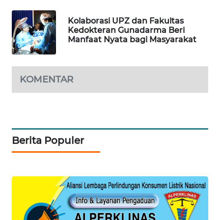
NEWS
Kolaborasi UPZ dan Fakultas
Kedokteran Gunadarma Beri
METRO
Manfaat Nyata bagi Masyarakat
SIANTAR
NEWS
KOMENTAR
METRO
MEDAN
NEWS
METRO
JAKARTA
Berita Populer
NEWS
KRT
NEWS
KARING