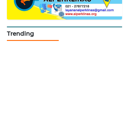
NEWS
JURNAL
MARITIM
Trending
HUMBANG
NEWS
GARONGGANG
NEWS
FISUELRI
ID
ENERGI
NEWS
CILEUNGSI
NEWS