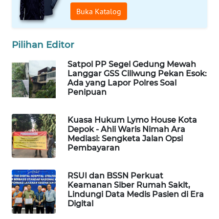
MAWAKA
Buka Katalog
ID
MARTABAT
Pilihan Editor
NET
Satpol PP Segel Gedung Mewah
Langgar GSS Ciliwung Pekan Esok:
PLN
Ada yang Lapor Polres Soal
WATCH
Penipuan
MKLI
Kuasa Hukum Lymo House Kota
Depok - Ahli Waris Nimah Ara
LPKKI
Mediasi: Sengketa Jalan Opsi
Pembayaran
LKKI
RSUI dan BSSN Perkuat
Keamanan Siber Rumah Sakit,
KOPEKLIN
Lindungi Data Medis Pasien di Era
Digital
PORTAL