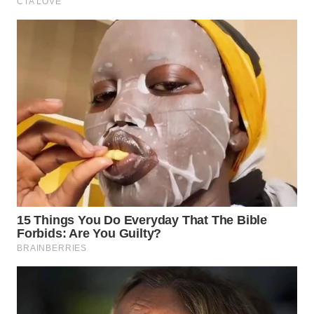
PRIANGAN
TIMUR
WN
SEMARANG
WN
SOLO
WN
BOROBUDUR
WN
MADURA
WN
SURABAYA