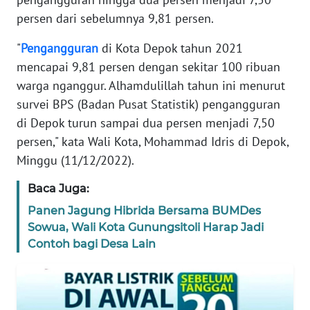
KARIR
persen dari sebelumnya 9,81 persen.
"
Pengangguran
di Kota Depok tahun 2021
DISCLAIMER
mencapai 9,81 persen dengan sekitar 100 ribuan
Wahana
warga nganggur. Alhamdulillah tahun ini menurut
News
survei BPS (Badan Pusat Statistik) pengangguran
Regional
di Depok turun sampai dua persen menjadi 7,50
persen," kata Wali Kota, Mohammad Idris di Depok,
WN
Minggu (11/12/2022).
SUMUT
Baca Juga:
WN
Panen Jagung Hibrida Bersama BUMDes
JAKARTA
Sowua, Wali Kota Gunungsitoli Harap Jadi
Contoh bagi Desa Lain
WN
JABAR
WN