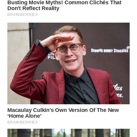
SPORT
WAHANA
UMKM
WAHANA
SELEB
WAHANA
PERSONA
WAHANA
OTOMOTIF
WAHANA
HEALTH
WAHANA