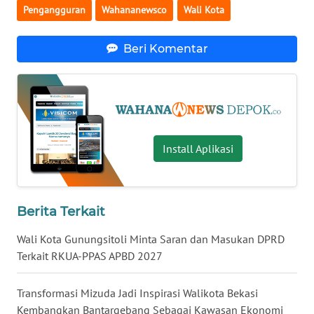
KALTARA
Pengangguran
Wahananewsco
Wali Kota
WN
Beri Komentar
KALSEL
WN
KALTIM
Install Aplikasi
WN
SULSEL
WN
Berita Terkait
GORONTALO
Wali Kota Gunungsitoli Minta Saran dan Masukan DPRD
WN
Terkait RKUA-PPAS APBD 2027
SULUT
Transformasi Mizuda Jadi Inspirasi Walikota Bekasi
WN
Kembangkan Bantargebang Sebagai Kawasan Ekonomi