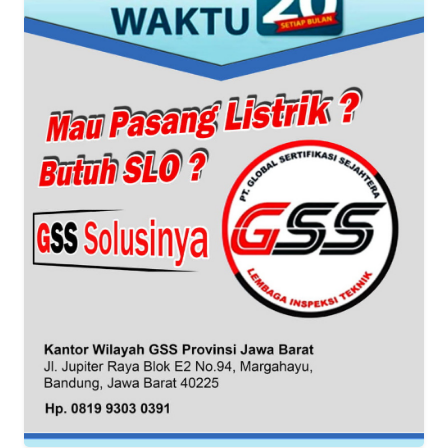
BANTEN
WN
NTT
WN
KEPRI
WN
PAPUA
WN
PAPUA
BARAT
WN
RIAU