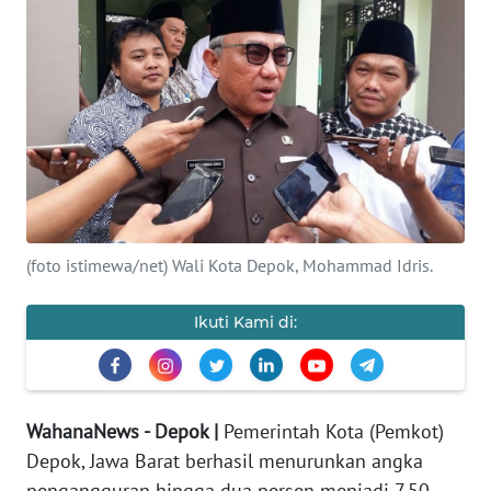
INDEKS
BERITA
KONTAK
KAMI
INFO
IKLAN
(foto istimewa/net) Wali Kota Depok, Mohammad Idris.
TENTANG
KAMI
Ikuti Kami di:
PEDOMAN
MEDIA
SIBER
WahanaNews - Depok |
Pemerintah Kota (Pemkot)
REDAKSI
Depok, Jawa Barat berhasil menurunkan angka
pengangguran hingga dua persen menjadi 7,50