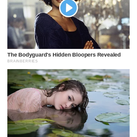
WN
CIANJUR
WN
KEPULAUAN
SERIBU
WN
TANGERANG
WN
BINJAI
WN
CIREBON
WN