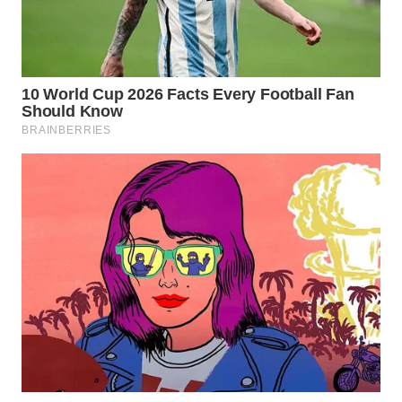
LISTRIK
WAHANA
TRAVEL
WAHANA
TV
WAHANANEWS
ID
WAHANANEWS
CO ID
WAHANANEWS
NET
WAHANA