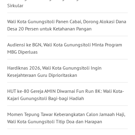
MALUKU
Sirkular
WN
Wali Kota Gunungsitoli Panen Cabai, Dorong Alokasi Dana
MALUT
Desa 20 Persen untuk Ketahanan Pangan
WN
Audiensi ke BGN, Wali Kota Gunungsitoli Minta Program
DAIRI
MBG Diperluas
WN
Hardiknas 2026, Wali Kota Gunungsitoli Ingin
DANAU
Kesejahteraan Guru Diprioritaskan
TOBA
HUT ke-80 Gereja AMIN Diwarnai Fun Run 8K: Wali Kota-
WN
NIAS
Kajari Gunungsitoli Bagi-bagi Hadiah
WN
Momen Tepung Tawar Keberangkatan Calon Jamaah Haji,
LANGKAT
Wali Kota Gunungsitoli Titip Doa dan Harapan