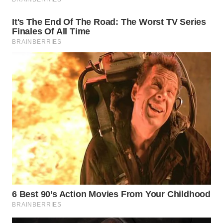
TENGAH
WN DELI
SERDANG
WN
TEBING
TINGGI
WN
PAKPAK
WN
KARAWANG
WN
BEKASI