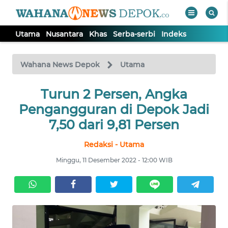
Utama
Nusantara
Khas
Serba-serbi
Indeks
WAHANA
Tutup
TV
Wahana News Depok
Utama
Turun 2 Persen, Angka
UTAMA
Pengangguran di Depok Jadi
NUSANTARA
7,50 dari 9,81 Persen
Redaksi - Utama
KHAS
Minggu, 11 Desember 2022 - 12:00 WIB
SERBA-
SERBI
Informasi