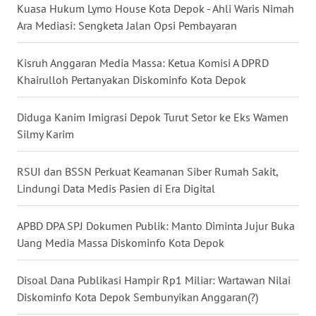
MALUKU
Kuasa Hukum Lymo House Kota Depok - Ahli Waris Nimah
Ara Mediasi: Sengketa Jalan Opsi Pembayaran
WN
MALUT
Kisruh Anggaran Media Massa: Ketua Komisi A DPRD
Khairulloh Pertanyakan Diskominfo Kota Depok
WN
DAIRI
Diduga Kanim Imigrasi Depok Turut Setor ke Eks Wamen
Silmy Karim
WN
DANAU
RSUI dan BSSN Perkuat Keamanan Siber Rumah Sakit,
TOBA
Lindungi Data Medis Pasien di Era Digital
WN
APBD DPA SPJ Dokumen Publik: Manto Diminta Jujur Buka
NIAS
Uang Media Massa Diskominfo Kota Depok
WN
Disoal Dana Publikasi Hampir Rp1 Miliar: Wartawan Nilai
LANGKAT
Diskominfo Kota Depok Sembunyikan Anggaran(?)