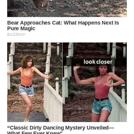
LISTRIK
WAHANA
TRAVEL
WAHANA
TV
WAHANANEWS
ID
WAHANANEWS
CO ID
WAHANANEWS
NET
WAHANA