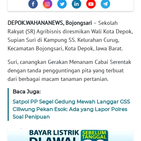
KARIR
DISCLAIMER
DEPOK.WAHANANEWS, Bojongsari
– Sekolah
Rakyat (SR) Agribisnis diresmikan Wali Kota Depok,
Wahana
Supian Suri di Kampung SS. Kelurahan Curug,
News
Kecamatan Bojongsari, Kota Depok, Jawa Barat.
Regional
Suri, canangkan Gerakan Menanam Cabai Serentak
WN
dengan tanda pengguntingan pita yang terbuat
SUMUT
dari berbagai macam tanaman pertanian.
WN
Baca Juga:
JAKARTA
Satpol PP Segel Gedung Mewah Langgar GSS
Ciliwung Pekan Esok: Ada yang Lapor Polres
WN
Soal Penipuan
JABAR
WN