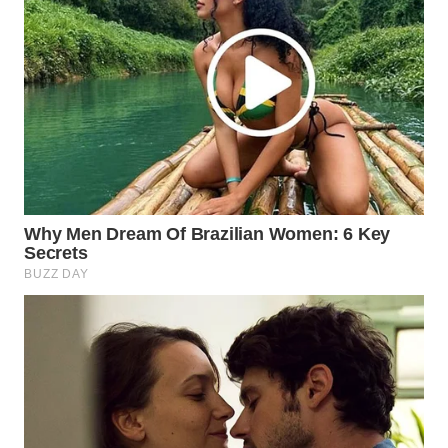
DESA
WISATA
LAPAK
WAHANA
Wahana
Network
KONSUMEN
LISTRIK
MASYARAKAT
KELISTRIKAN
WALINKI
ID