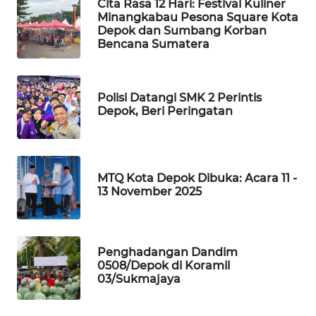
Cita Rasa 12 Hari: Festival Kuliner
KONSUMEN
Minangkabau Pesona Square Kota
Depok dan Sumbang Korban
Bencana Sumatera
FORWAMKI
ALPERKLINAS
Polisi Datangi SMK 2 Perintis
Depok, Beri Peringatan
FORJASIDA
TAMBANG
NEWS
MTQ Kota Depok Dibuka: Acara 11 -
13 November 2025
SITUNGIR
NEWS
Penghadangan Dandim
SIDIKALANG
0508/Depok di Koramil
NEWS
03/Sukmajaya
SIBARAGAS