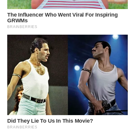
LISTRIK
WAHANA
TRAVEL
WAHANA
TV
WAHANANEWS
ID
WAHANANEWS
CO ID
WAHANANEWS
NET
WAHANA