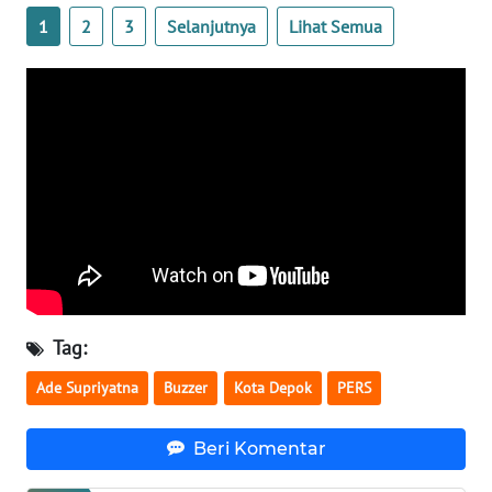
KALTARA
1
2
3
Selanjutnya
Lihat Semua
WN
KALSEL
WN
KALTIM
WN
SULSEL
WN
GORONTALO
Tag:
Ade Supriyatna
Buzzer
Kota Depok
PERS
WN
SULUT
Beri Komentar
WN