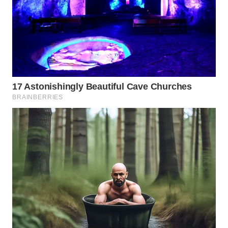
DESA
WISATA
LAPAK
WAHANA
Wahana
Network
KONSUMEN
LISTRIK
MASYARAKAT
KELISTRIKAN
WALINKI
ID