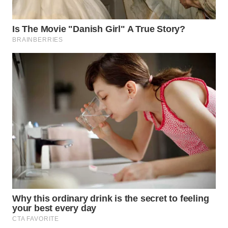
WN
CIANJUR
WN
KEPULAUAN
SERIBU
WN
TANGERANG
WN
BINJAI
WN
CIREBON
WN