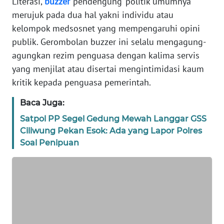
Literasi,
buzzer
‘pendengung’ politik umumnya
BANTEN
merujuk pada dua hal yakni individu atau
kelompok medsosnet yang mempengaruhi opini
WN
publik. Gerombolan buzzer ini selalu mengagung-
NTT
agungkan rezim penguasa dengan kalima servis
WN
yang menjilat atau disertai mengintimidasi kaum
KEPRI
kritik kepada penguasa pemerintah.
Baca Juga:
WN
PAPUA
Satpol PP Segel Gedung Mewah Langgar GSS
Ciliwung Pekan Esok: Ada yang Lapor Polres
WN
Soal Penipuan
PAPUA
BARAT
WN
RIAU