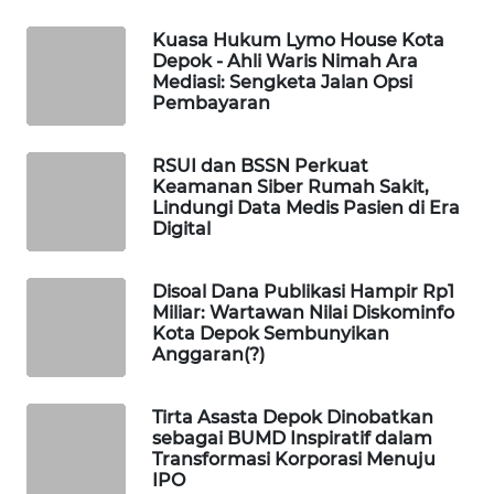
KONSUMEN
Kuasa Hukum Lymo House Kota
Depok - Ahli Waris Nimah Ara
FORWAMKI
Mediasi: Sengketa Jalan Opsi
Pembayaran
ALPERKLINAS
RSUI dan BSSN Perkuat
Keamanan Siber Rumah Sakit,
FORJASIDA
Lindungi Data Medis Pasien di Era
Digital
TAMBANG
NEWS
Disoal Dana Publikasi Hampir Rp1
Miliar: Wartawan Nilai Diskominfo
SITUNGIR
Kota Depok Sembunyikan
NEWS
Anggaran(?)
SIDIKALANG
Tirta Asasta Depok Dinobatkan
NEWS
sebagai BUMD Inspiratif dalam
Transformasi Korporasi Menuju
IPO
SIBARAGAS