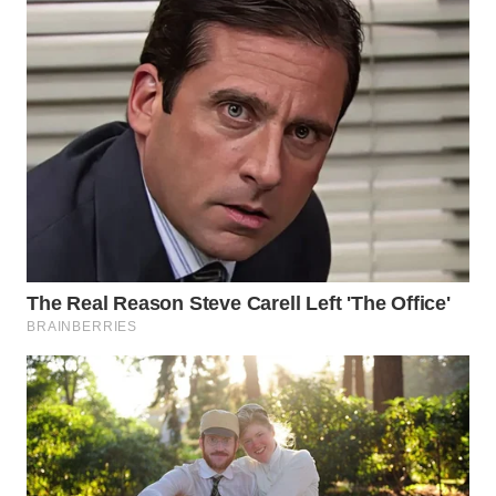
TENGAH
WN DELI
SERDANG
WN
TEBING
TINGGI
WN
PAKPAK
WN
KARAWANG
WN
BEKASI