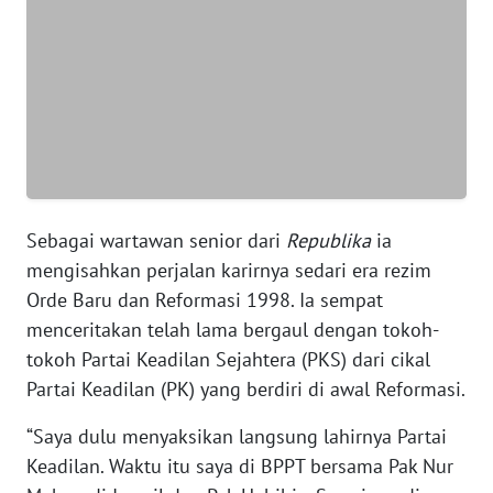
WN
SERAMBI
WN
JAMBI
WN
SULTRA
Sebagai wartawan senior dari
Republika
ia
WN
mengisahkan perjalan karirnya sedari era rezim
NTB
Orde Baru dan Reformasi 1998. Ia sempat
menceritakan telah lama bergaul dengan tokoh-
WN
SULTENG
tokoh Partai Keadilan Sejahtera (PKS) dari cikal
Partai Keadilan (PK) yang berdiri di awal Reformasi.
WN
“Saya dulu menyaksikan langsung lahirnya Partai
SULBAR
Keadilan. Waktu itu saya di BPPT bersama Pak Nur
WN