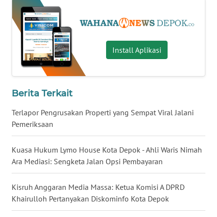
MALUKU
WN
MALUT
Install Aplikasi
WN
DAIRI
Berita Terkait
WN
DANAU
Terlapor Pengrusakan Properti yang Sempat Viral Jalani
TOBA
Pemeriksaan
WN
Kuasa Hukum Lymo House Kota Depok - Ahli Waris Nimah
NIAS
Ara Mediasi: Sengketa Jalan Opsi Pembayaran
WN
Kisruh Anggaran Media Massa: Ketua Komisi A DPRD
LANGKAT
Khairulloh Pertanyakan Diskominfo Kota Depok