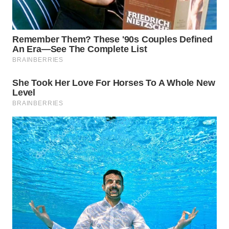
WN
NATUNA
WN
BINTAN
WN
MANDALIKA
WN
LIKUPANG
WN
LABUANBAJO
WN
BORNEO
Wahana