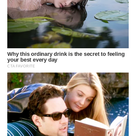
PRIANGAN
TIMUR
WN
SEMARANG
WN
SOLO
WN
BOROBUDUR
WN
MADURA
WN
SURABAYA