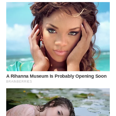
INDRAMAYU
WN
KUNINGAN
WN
MAJALENGKA
WN
SUBANG
WN
SUKABUMI
WN
PURWAKARTA
WN