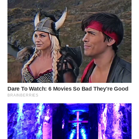
SPORT
WAHANA
UMKM
WAHANA
SELEB
WAHANA
PERSONA
WAHANA
OTOMOTIF
WAHANA
HEALTH
WAHANA