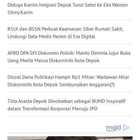
WN
Diduga Kanim Imigrasi Depok Turut Setor ke Eks Wamen
TAPANULI
Silmy Karim
SELATAN
RSUI dan BSSN Perkuat Keamanan Siber Rumah Sakit,
WN
Lindungi Data Medis Pasien di Era Digital
TANJUNG
LESUNG
APBD DPA SPJ Dokumen Publik: Manto Diminta Jujur Buka
Uang Media Massa Diskominfo Kota Depok
WN
KARO
Disoal Dana Publikasi Hampir Rp1 Miliar: Wartawan Nilai
WN
Diskominfo Kota Depok Sembunyikan Anggaran(?)
SIMALUNGUN
Tirta Asasta Depok Dinobatkan sebagai BUMD Inspiratif
WN
dalam Transformasi Korporasi Menuju IPO
LABUHANBATU
WN
TAPANULI