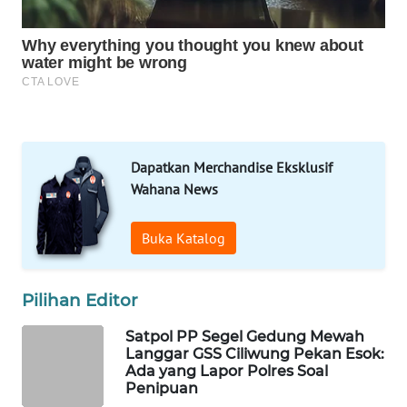
MAWAKA
ID
MARTABAT
NET
PLN
WATCH
Dapatkan Merchandise Eksklusif
Wahana News
MKLI
Buka Katalog
LPKKI
Pilihan Editor
LKKI
Satpol PP Segel Gedung Mewah
KOPEKLIN
Langgar GSS Ciliwung Pekan Esok:
Ada yang Lapor Polres Soal
Penipuan
PORTAL