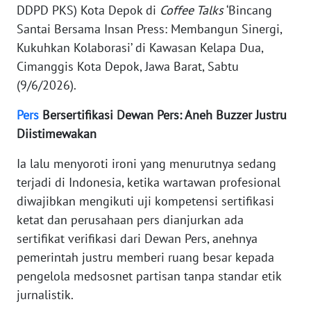
DDPD PKS) Kota Depok di
Coffee Talks
‘Bincang
NUSANTARA
Santai Bersama Insan Press: Membangun Sinergi,
Kukuhkan Kolaborasi’ di Kawasan Kelapa Dua,
WN
JOGJA
Cimanggis Kota Depok, Jawa Barat, Sabtu
(9/6/2026).
WN
Pers
Bersertifikasi Dewan Pers: Aneh Buzzer Justru
JATIM
Diistimewakan
WN
Ia lalu menyoroti ironi yang menurutnya sedang
BALI
terjadi di Indonesia, ketika wartawan profesional
diwajibkan mengikuti uji kompetensi sertifikasi
WN
KALBAR
ketat dan perusahaan pers dianjurkan ada
sertifikat verifikasi dari Dewan Pers, anehnya
WN
pemerintah justru memberi ruang besar kepada
KALTENG
pengelola medsosnet partisan tanpa standar etik
jurnalistik.
WN