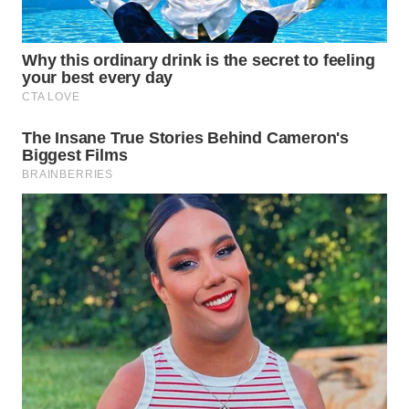
Media
Group
WAHANA
NEWS
WAHANA
TANI
WAHANA
ADVOKAT
WAHANA
INFRASTRUKTUR
WAHANA
KONSUMEN
WAHANA