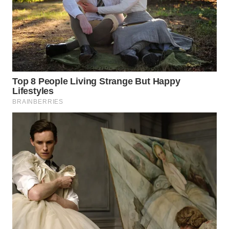
WN
BOGOR
WN
DEPOK
WN
TAPANULI
UTARA
WN
SAMOSIR
WN
PADANG
LAWAS
WN
SUMEDANG