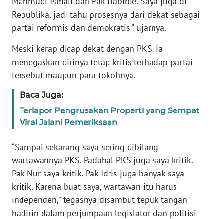
Mahmudi Ismail dan Pak Habibie. Saya juga di
BABEL
Republika, jadi tahu prosesnya dari dekat sebagai
partai reformis dan demokratis,” ujarnya.
WN
SUMBAR
Meski kerap dicap dekat dengan PKS, ia
menegaskan dirinya tetap kritis terhadap partai
WN
tersebut maupun para tokohnya.
SUMSEL
Baca Juga:
WN
Terlapor Pengrusakan Properti yang Sempat
BENGKULU
Viral Jalani Pemeriksaan
WN
“Sampai sekarang saya sering dibilang
LAMPUNG
wartawannya PKS. Padahal PKS juga saya kritik.
Pak Nur saya kritik, Pak Idris juga banyak saya
WN
kritik. Karena buat saya, wartawan itu harus
JATENG
independen,” tegasnya disambut tepuk tangan
hadirin dalam perjumpaan legislator dan politisi
WN