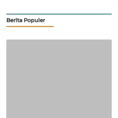
NEWS
JURNAL
Berita Populer
MARITIM
HUMBANG
NEWS
GARONGGANG
NEWS
FISUELRI
ID
ENERGI
NEWS
CILEUNGSI
NEWS