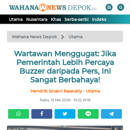
Utama
Nusantara
Khas
Serba-serbi
Indeks
WAHANA
Tutup
TV
Wahana News Depok
Utama
Wartawan Menggugat: Jika
UTAMA
Pemerintah Lebih Percaya
NUSANTARA
Buzzer daripada Pers, Ini
Sangat Berbahaya!
KHAS
Hendrik Isnaini Raseukiy - Utama
Rabu, 13 Mei 2026 - 10:22 WIB
SERBA-
SERBI
Informasi