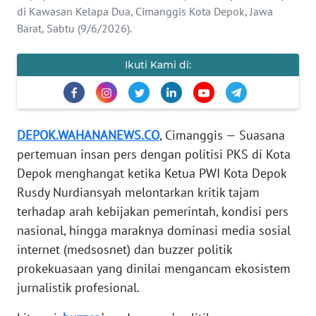
di Kawasan Kelapa Dua, Cimanggis Kota Depok, Jawa
KARIR
Barat, Sabtu (9/6/2026).
DISCLAIMER
Ikuti Kami di:
Wahana
News
Regional
DEPOK.WAHANANEWS.CO
, Cimanggis — Suasana
WN
pertemuan insan pers dengan politisi PKS di Kota
SUMUT
Depok menghangat ketika Ketua PWI Kota Depok
Rusdy Nurdiansyah melontarkan kritik tajam
WN
terhadap arah kebijakan pemerintah, kondisi pers
JAKARTA
nasional, hingga maraknya dominasi media sosial
internet (medsosnet) dan buzzer politik
WN
prokekuasaan yang dinilai mengancam ekosistem
JABAR
jurnalistik profesional.
WN