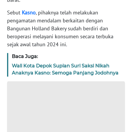
BANTEN
Sebut
Kasno
, pihaknya telah melakukan
WN
pengamatan mendalam berkaitan dengan
NTT
Bangunan Holland Bakery sudah berdiri dan
beroperasi melayani konsumen secara terbuka
WN
sejak awal tahun 2024 ini.
KEPRI
Baca Juga:
WN
Wali Kota Depok Supian Suri Saksi Nikah
PAPUA
Anaknya Kasno: Semoga Panjang Jodohnya
WN
PAPUA
BARAT
WN
RIAU