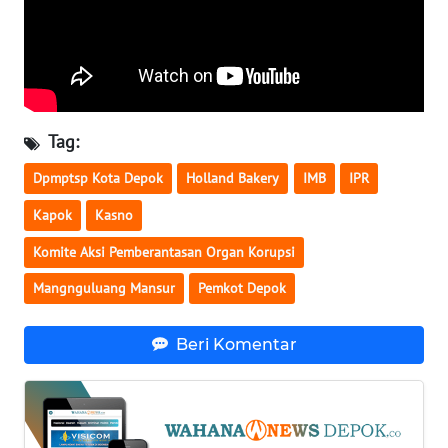
MALUKU
WN
MALUT
WN
Tag:
DAIRI
Dpmptsp Kota Depok
Holland Bakery
IMB
IPR
WN
Kapok
Kasno
DANAU
TOBA
Komite Aksi Pemberantasan Organ Korupsi
Mangnguluang Mansur
Pemkot Depok
WN
NIAS
Beri Komentar
WN
LANGKAT