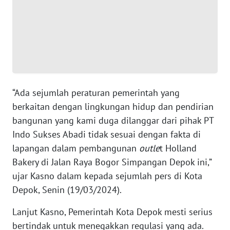
WN
SERAMBI
WN
JAMBI
WN
SULTRA
“Ada sejumlah peraturan pemerintah yang
berkaitan dengan lingkungan hidup dan pendirian
WN
bangunan yang kami duga dilanggar dari pihak PT
NTB
Indo Sukses Abadi tidak sesuai dengan fakta di
lapangan dalam pembangunan
outle
t Holland
WN
Bakery di Jalan Raya Bogor Simpangan Depok ini,”
SULTENG
ujar Kasno dalam kepada sejumlah pers di Kota
Depok, Senin (19/03/2024).
WN
SULBAR
Lanjut Kasno, Pemerintah Kota Depok mesti serius
bertindak untuk menegakkan regulasi yang ada.
WN