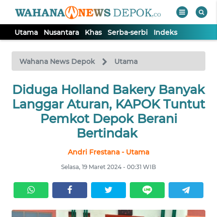
Utama
Nusantara
Khas
Serba-serbi
Indeks
WAHANA
Tutup
TV
Wahana News Depok
Utama
Diduga Holland Bakery Banyak
UTAMA
Langgar Aturan, KAPOK Tuntut
NUSANTARA
Pemkot Depok Berani
Bertindak
KHAS
Andri Frestana - Utama
Selasa, 19 Maret 2024 - 00:31 WIB
SERBA-
SERBI
Informasi