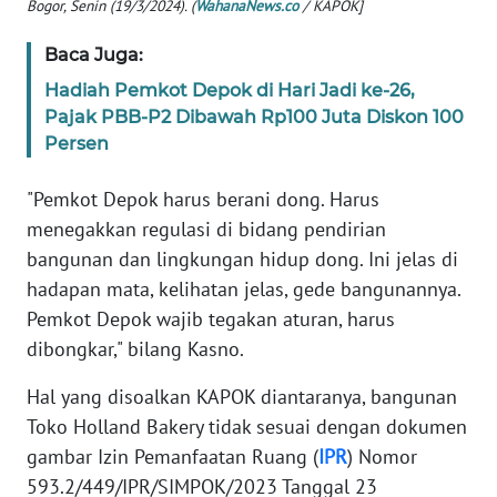
Bogor, Senin (19/3/2024). (
WahanaNews.co
/ KAPOK]
NUSANTARA
Baca Juga:
WN
Hadiah Pemkot Depok di Hari Jadi ke-26,
JOGJA
Pajak PBB-P2 Dibawah Rp100 Juta Diskon 100
Persen
WN
JATIM
"Pemkot Depok harus berani dong. Harus
menegakkan regulasi di bidang pendirian
WN
bangunan dan lingkungan hidup dong. Ini jelas di
BALI
hadapan mata, kelihatan jelas, gede bangunannya.
Pemkot Depok wajib tegakan aturan, harus
WN
KALBAR
dibongkar," bilang Kasno.
Hal yang disoalkan KAPOK diantaranya, bangunan
WN
Toko Holland Bakery tidak sesuai dengan dokumen
KALTENG
gambar Izin Pemanfaatan Ruang (
IPR
) Nomor
593.2/449/IPR/SIMPOK/2023 Tanggal 23
WN