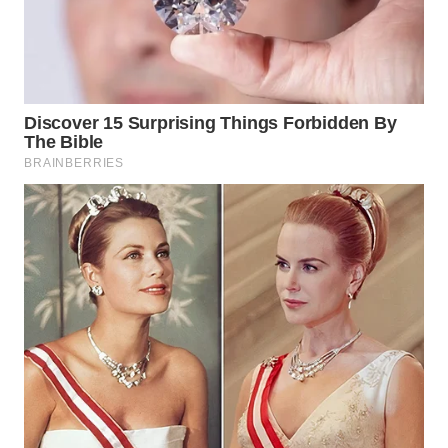
WN
NATUNA
WN
BINTAN
WN
MANDALIKA
WN
LIKUPANG
WN
LABUANBAJO
WN
BORNEO
Wahana