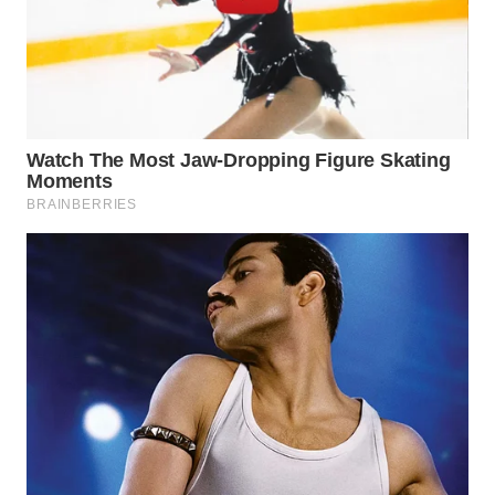
DESA
WISATA
LAPAK
WAHANA
Wahana
Network
KONSUMEN
LISTRIK
MASYARAKAT
KELISTRIKAN
WALINKI
ID