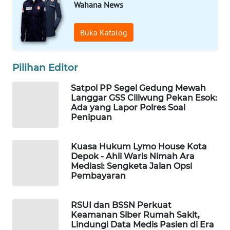
Wahana News
NEWS
Buka Katalog
METRO
SIANTAR
NEWS
Pilihan Editor
METRO
Satpol PP Segel Gedung Mewah
MEDAN
Langgar GSS Ciliwung Pekan Esok:
NEWS
Ada yang Lapor Polres Soal
Penipuan
METRO
JAKARTA
Kuasa Hukum Lymo House Kota
NEWS
Depok - Ahli Waris Nimah Ara
Mediasi: Sengketa Jalan Opsi
Pembayaran
KRT
NEWS
RSUI dan BSSN Perkuat
Keamanan Siber Rumah Sakit,
KARING
Lindungi Data Medis Pasien di Era