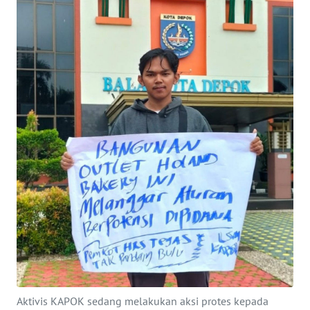
INDEKS
BERITA
KONTAK
KAMI
INFO
IKLAN
TENTANG
KAMI
PEDOMAN
MEDIA
SIBER
REDAKSI
Aktivis KAPOK sedang melakukan aksi protes kepada