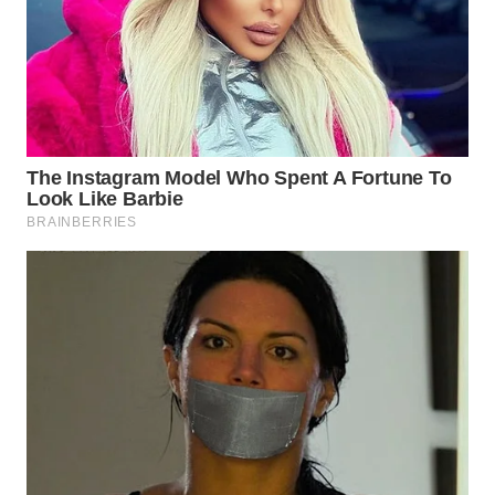
WN
BOGOR
WN
DEPOK
WN
TAPANULI
UTARA
WN
SAMOSIR
WN
PADANG
LAWAS
WN
SUMEDANG