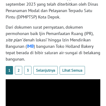
KALTARA
september 2023 yang telah diterbitkan oleh Dinas
Penanaman Modal dan Pelayanan Terpadu Satu
WN
Pintu (DPMPTSP) Kota Depok.
KALSEL
Dari dokumen surat pernyataan, dokumen
WN
permohonan baik Ijin Pemanfaatan Ruang (IPR),
KALTIM
site plan
‘denah lokasi’ hingga Izin Mendirikan
Bangunan (
IMB
) bangunan Toko Holland Bakery
WN
tepat berada di bibir saluran air-sungai di belakang
SULSEL
bangunan.
WN
1
2
3
Selanjutnya
Lihat Semua
GORONTALO
WN
SULUT
WN