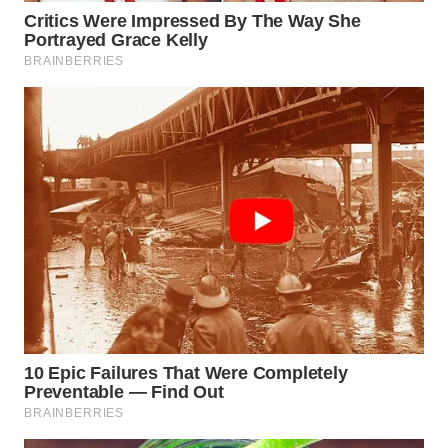
Media
Group
WAHANA
NEWS
WAHANA
TANI
WAHANA
ADVOKAT
WAHANA
INFRASTRUKTUR
WAHANA
KONSUMEN
WAHANA